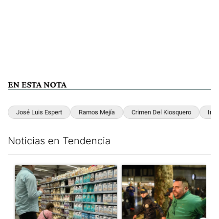
EN ESTA NOTA
José Luis Espert
Ramos Mejía
Crimen Del Kiosquero
Ins
Noticias en Tendencia
Este listado muestra los artículos con más comentarios en los últim
Un artículo de tendencia con el título "Inflación y dólar: cuále
Un artículo de tendencia con e