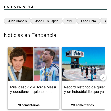
EN ESTA NOTA
Juan Grabois
José Luis Espert
YPF
Caso Libra
Alex
Noticias en Tendencia
Este listado muestra los artículos con más comentarios en los últim
Un artículo de tendencia con el título "Milei despidió a Jorge 
Un artículo de tendencia con 
Milei despidió a Jorge Messi
Récord histórico de quiebras
y cuestionó a quienes crit...
y un industricidio que ya ...
78 comentarios
23 comentarios