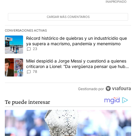
INAPROPIADO
CARGAR MÁS COMENTARIOS
CONVERSACIONES ACTIVAS
Este listado muestra los artículos con más comentarios en los últim
Un artículo de tendencia con el título "Récord histórico de quie
Récord histórico de quiebras y un industricidio que
ya supera a macrismo, pandemia y menemismo
23
Un artículo de tendencia con el título "Milei despidió a Jorge Mes
Milei despidió a Jorge Messi y cuestionó a quienes
criticaron a Lionel: “Da vergüenza pensar que hubo
anti-Messi”
78
Gestionado por