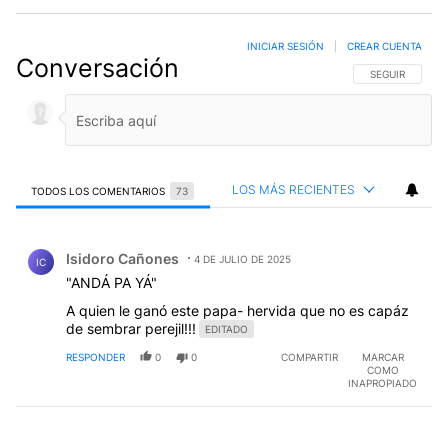
INICIAR SESIÓN
|
CREAR CUENTA
Conversación
SIGA ESTA CO
SEGUIR
LOS MÁS RECIENTES
TODOS LOS COMENTARIOS
73
Todos los comentarios
Comentario de Isidoro Cañones.
Isidoro Cañones
4 DE JULIO DE 2025
IC
"ANDÁ PA YÁ"
A quien le ganó este papa- hervida que no es capáz
de sembrar perejil!!!
EDITADO
RESPONDER
0
0
COMPARTIR
MARCAR
COMO
INAPROPIADO