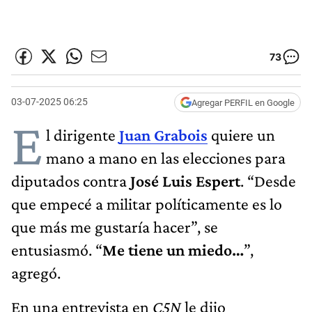
73
03-07-2025 06:25
Agregar PERFIL en Google
E
l dirigente
Juan Grabois
quiere un
mano a mano en las elecciones para
diputados contra
José Luis Espert
. “Desde
que empecé a militar políticamente es lo
que más me gustaría hacer”, se
entusiasmó. “
Me tiene un miedo…
”,
agregó.
En una entrevista en
C5N
le dijo