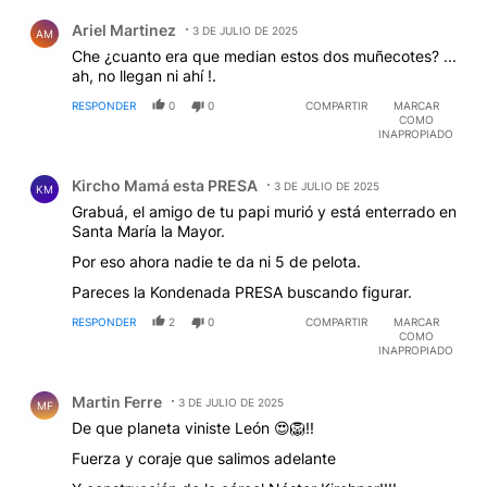
Comentario de Ariel Martinez.
Ariel Martinez
3 DE JULIO DE 2025
AM
Che ¿cuanto era que median estos dos muñecotes? ...
ah, no llegan ni ahí !.
RESPONDER
0
0
COMPARTIR
MARCAR
COMO
INAPROPIADO
Comentario de Kircho Mamá esta PRESA.
Kircho Mamá esta PRESA
3 DE JULIO DE 2025
KM
Grabuá, el amigo de tu papi murió y está enterrado en
Santa María la Mayor.
Por eso ahora nadie te da ni 5 de pelota.
Pareces la Kondenada PRESA buscando figurar.
RESPONDER
2
0
COMPARTIR
MARCAR
COMO
INAPROPIADO
Comentario de Martin Ferre.
Martin Ferre
3 DE JULIO DE 2025
MF
De que planeta viniste León 😍🦁!!
Fuerza y coraje que salimos adelante