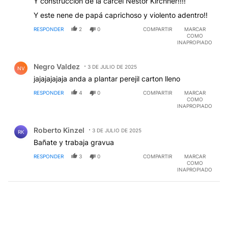
Y construcción de la cárcel Néstor Kirchner!!!!
Y este nene de papá caprichoso y violento adentro!!
RESPONDER
2
0
COMPARTIR
MARCAR
COMO
INAPROPIADO
Comentario de Negro Valdez.
Negro Valdez
3 DE JULIO DE 2025
NV
jajajajajaja anda a plantar perejil carton lleno
RESPONDER
4
0
COMPARTIR
MARCAR
COMO
INAPROPIADO
Comentario de Roberto Kinzel.
Roberto Kinzel
3 DE JULIO DE 2025
RK
Bañate y trabaja gravua
RESPONDER
3
0
COMPARTIR
MARCAR
COMO
INAPROPIADO