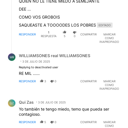
QUIEN NO LE TIENE MIEDO A SEMEJANTE
DEE ...
COMO VOS GROBOIS
SAQUEASTE A TOOOODES LOS POBRES
EDITADO
1
RESPONDER
COMPARTIR
MARCAR
RESPUESTA
5
0
COMO
INAPROPIADO
Respuesta de WILLIAMSONES real WILLIAMSONES.
WILLIAMSONES real WILLIAMSONES
WR
3 DE JULIO DE 2025
Replying to deactivated user
RE MIL ......
RESPONDER
3
0
COMPARTIR
MARCAR
COMO
INAPROPIADO
Comentario de Qui Zas.
Qui Zas
3 DE JULIO DE 2025
QZ
Yo también te tengo miedo, temo que pueda ser
contagioso.
RESPONDER
5
0
COMPARTIR
MARCAR
COMO