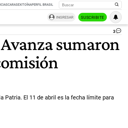
ICIAS
CARAS
EXITOÍNA
PERFIL BRASIL
INGRESAR
SUSCRIBITE
3
Di
ad Avanza sumaron
la
op
pr
 comisión
pa
vol
a
se
co
el
ca
Lib
 Patria. El 11 de abril es la fecha límite para
y
la
mo
en
ag
|