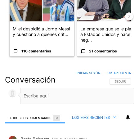
Milei despidió a Jorge Messi
La empresa que se le plantó
y cuestionó a quienes crit...
a Estados Unidos y hace
neg...
116 comentarios
21 comentarios
INICIAR SESIÓN
|
CREAR CUENTA
Conversación
SIGA ESTA CO
SEGUIR
LOS MÁS RECIENTES
TODOS LOS COMENTARIOS
34
Todos los comentarios
Comentario de Berta Roberto.
Berta Roberto
16 DE JUNIO DE 2023