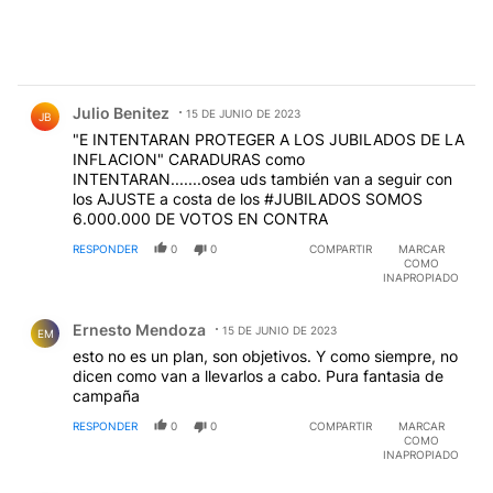
Comentario de Julio Benitez.
Julio Benitez
15 DE JUNIO DE 2023
JB
"E INTENTARAN PROTEGER A LOS JUBILADOS DE LA
INFLACION" CARADURAS como
INTENTARAN.......osea uds también van a seguir con
los AJUSTE a costa de los #JUBILADOS SOMOS
6.000.000 DE VOTOS EN CONTRA
RESPONDER
0
0
COMPARTIR
MARCAR
COMO
INAPROPIADO
Comentario de Ernesto Mendoza.
Ernesto Mendoza
15 DE JUNIO DE 2023
EM
esto no es un plan, son objetivos. Y como siempre, no
dicen como van a llevarlos a cabo. Pura fantasia de
campaña
RESPONDER
0
0
COMPARTIR
MARCAR
COMO
INAPROPIADO
Comentario de WILLIAMSONES WILLIAMSONES.