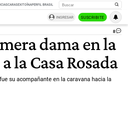
ICIAS
CARAS
EXITOÍNA
PERFIL BRASIL
INGRESAR
SUSCRIBITE
8
As
rimera dama en la
pre
Jav
Mil
 a la Casa Rosada
|
Pa
Cua
y fue su acompañante en la caravana hacia la