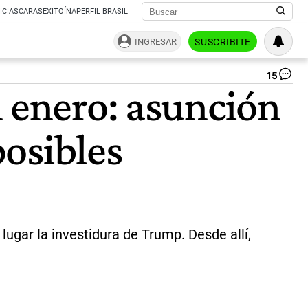
ICIAS
CARAS
EXITOÍNA
PERFIL BRASIL
INGRESAR
SUSCRIBITE
15
Ali
n enero: asunción
En
la
cu
osibles
de
Es
Un
Mil
es
co
Tr
|
lugar la investidura de Trump. Desde allí,
Pr