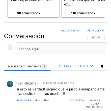
ex...
98 comentarios
116 comentarios
INICIAR SESIÓN
|
CREAR CUENTA
Conversación
SIGA ESTA CO
SEGUIR
LOS MÁS RECIENTES
TODOS LOS COMENTARIOS
2
Todos los comentarios
Comentario de Ivan Guzman.
Ivan Guzman
30 DE DICIEMBRE DE 2022
IG
si esto es verdad! seguro que la justicia independiente
, ya oculto todas las pruebas!!
RESPONDER
0
0
COMPARTIR
MARCAR
COMO
INAPROPIADO