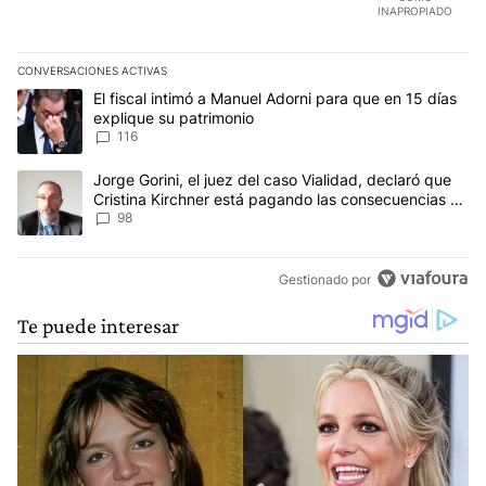
INAPROPIADO
CONVERSACIONES ACTIVAS
Este listado muestra los artículos con más comentarios en los últim
Un artículo de tendencia con el título "El fiscal intimó a Manuel 
El fiscal intimó a Manuel Adorni para que en 15 días
explique su patrimonio
116
Un artículo de tendencia con el título "Jorge Gorini, el juez del
Jorge Gorini, el juez del caso Vialidad, declaró que
Cristina Kirchner está pagando las consecuencias de
cometer "un delito comprobado"
98
Gestionado por