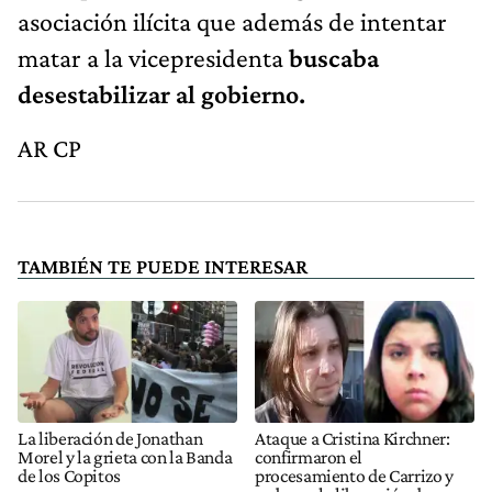
asociación ilícita que además de intentar
matar a la vicepresidenta
buscaba
desestabilizar al gobierno.
AR CP
TAMBIÉN TE PUEDE INTERESAR
La liberación de Jonathan
Ataque a Cristina Kirchner:
Morel y la grieta con la Banda
confirmaron el
de los Copitos
procesamiento de Carrizo y