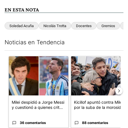
EN ESTA NOTA
Soledad Acuña
Nicolás Trotta
Docentes
Gremios
C
Noticias en Tendencia
Este listado muestra los artículos con más comentarios en los últim
Un artículo de tendencia con el título "Milei despidió a Jorge 
Un artículo de tendencia con el
Milei despidió a Jorge Messi
Kicillof apuntó contra Milei
y cuestionó a quienes crit...
por la suba de la morosida...
36 comentarios
88 comentarios