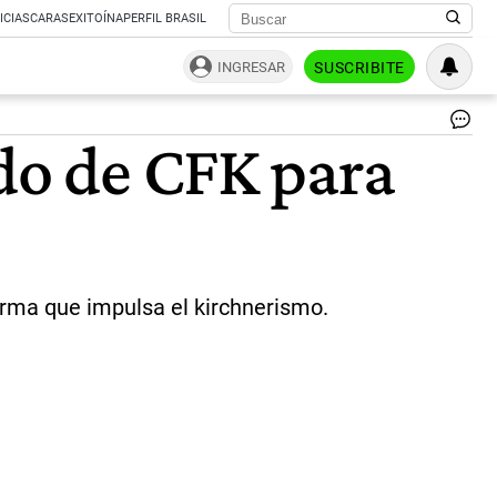
ICIAS
CARAS
EXITOÍNA
PERFIL BRASIL
INGRESAR
SUSCRIBITE
|
ido de CFK para
Ce
forma que impulsa el kirchnerismo.