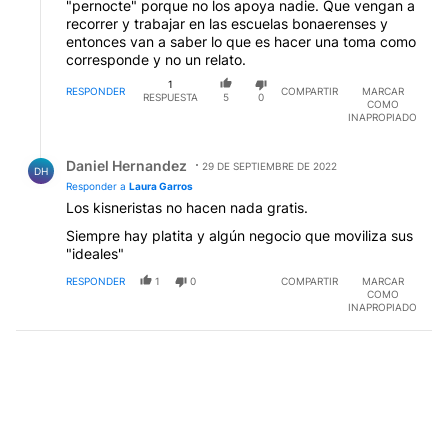
"pernocte" porque no los apoya nadie. Que vengan a
recorrer y trabajar en las escuelas bonaerenses y
entonces van a saber lo que es hacer una toma como
corresponde y no un relato.
1
RESPONDER
COMPARTIR
MARCAR
RESPUESTA
5
0
COMO
INAPROPIADO
Respuesta de Daniel Hernandez.
Daniel Hernandez
29 DE SEPTIEMBRE DE 2022
DH
Responder a
Laura Garros
Los kisneristas no hacen nada gratis.
Siempre hay platita y algún negocio que moviliza sus
"ideales"
RESPONDER
1
0
COMPARTIR
MARCAR
COMO
INAPROPIADO