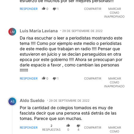
esfuerzo de muchos por ser mejores personas!!!
RESPONDER
0
1
COMPARTIR
MARCAR
COMO
INAPROPIADO
Comentario de Luis María Laviana.
Luis María Laviana
29 DE SEPTIEMBRE DE 2022
LM
Da risa escuchar o leer a periodistas mostrando este
tema !!!! Como por ejemplo este medio o periodistas
de este medio que trabajan en radio !!!! Pensar que
estuvieron en juicio y se decían perseguidos en otra
epoca por este gobierno !!!! Ahora se preocupan por
darle espacio a favor , como cambian las personas
!!!!!!!
RESPONDER
0
1
COMPARTIR
MARCAR
COMO
INAPROPIADO
Comentario de Aldo Sueldo.
Aldo Sueldo
29 DE SEPTIEMBRE DE 2022
AS
Por la cantidad de colegios tomados es muy de
fascista decir que una persona está detrás de las
tomas. Parece que son muchas.
2
RESPONDER
COMPARTIR
MARCAR
RESPUESTAS
0
4
COMO