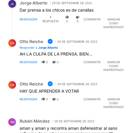
Jorge Alberto
29 DE SEPTIEMBRE DE 2022
JA
Dar prensa a los chicos es de canallas
1
RESPONDER
COMPARTIR
MARCAR
RESPUESTA
0
0
COMO
INAPROPIADO
Respuesta de Otto Reiche.
Otto Reiche
29 DE SEPTIEMBRE DE 2022
OR
Responder a
Jorge Alberto
AH LA CULPA DE LA PRENSA, BIEN...
RESPONDER
0
0
COMPARTIR
MARCAR
COMO
INAPROPIADO
Comentario de Otto Reiche.
Otto Reiche
29 DE SEPTIEMBRE DE 2022
OR
HAY QUE APRENDER A VOTAR
RESPONDER
0
0
COMPARTIR
MARCAR
COMO
INAPROPIADO
Comentario de Rubén Méndez.
Rubén Méndez
29 DE SEPTIEMBRE DE 2022
RM
aman y aman y recontra aman defenestrar al sano