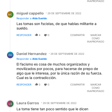
INAPROPIADO
Respuesta de miguel cappello.
miguel cappello
29 DE SEPTIEMBRE DE 2022
MC
Responder a
Aldo Sueldo
Las tomas son fscistas, de que hablas militante a
sueldo.
RESPONDER
4
0
COMPARTIR
MARCAR
COMO
INAPROPIADO
Respuesta de Daniel Hernandez.
Daniel Hernandez
29 DE SEPTIEMBRE DE 2022
DH
Responder a
Aldo Sueldo
El facismo es cosa de muchos organizados y
movilizados por pocos, para hacerse de prepo de
algo que le interesa, por la única razón de su fuerza.
Cual es la contradicción.
RESPONDER
0
0
COMPARTIR
MARCAR
COMO
INAPROPIADO
Comentario de Laura Garros.
Laura Garros
29 DE SEPTIEMBRE DE 2022
LG
La toma tiene tan poco sentido que le dicen