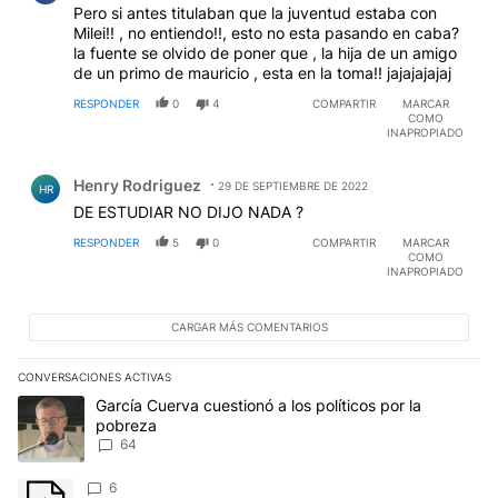
Pero si antes titulaban que la juventud estaba con
Milei!! , no entiendo!!, esto no esta pasando en caba?
la fuente se olvido de poner que , la hija de un amigo
de un primo de mauricio , esta en la toma!! jajajajajaj
RESPONDER
0
4
COMPARTIR
MARCAR
COMO
INAPROPIADO
Comentario de Henry Rodriguez.
Henry Rodriguez
29 DE SEPTIEMBRE DE 2022
HR
DE ESTUDIAR NO DIJO NADA ?
RESPONDER
5
0
COMPARTIR
MARCAR
COMO
INAPROPIADO
CARGAR MÁS COMENTARIOS
CONVERSACIONES ACTIVAS
Este listado muestra los artículos con más comentarios en los últim
Un artículo de tendencia con el título "García Cuerva cuestionó a 
García Cuerva cuestionó a los políticos por la
pobreza
64
Un artículo de tendencia con el título "" con 6 comentarios.
6