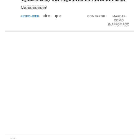
Naaaaaaaaa!
RESPONDER
0
0
COMPARTIR
MARCAR
COMO
INAPROPIADO
Comentario de Jorge Alberto.