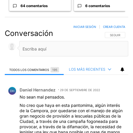
64 comentarios
6 comentarios
INICIAR SESIÓN
|
CREAR CUENTA
Conversación
SIGA ESTA CO
SEGUIR
LOS MÁS RECIENTES
TODOS LOS COMENTARIOS
195
Todos los comentarios
Comentario de Daniel Hernandez.
Daniel Hernandez
29 DE SEPTIEMBRE DE 2022
DH
No sean mal pensados.
No creo que haya en esta pantomima, algún interés
de la Campora, por quedarse con el manejo de algún
gran negocio de provisión a lescuelas públicas de la
Ciudad, a través de una campaña fogoneada para
provocar, a través de la difamación, la necesidad de
legislar una ley que haga posible un pase de manos.