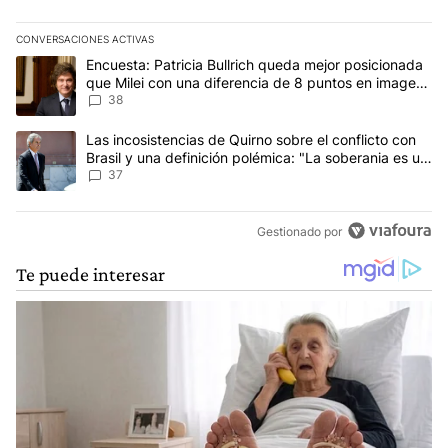
CONVERSACIONES ACTIVAS
Este listado muestra los artículos con más comentarios en los últim
Un artículo de tendencia con el título "Encuesta: Patricia Bullri
Encuesta: Patricia Bullrich queda mejor posicionada
que Milei con una diferencia de 8 puntos en imagen
negativa
38
Un artículo de tendencia con el título "Las incosistencias de Quir
Las incosistencias de Quirno sobre el conflicto con
Brasil y una definición polémica: "La soberania es un
concepto antiguo"
37
Gestionado por