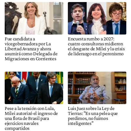
Fue candidata a
Encuesta rumbo a 2027:
vicegobernadora por La
cuatro consultoras midieron
Libertad Avanza y ahora
el desgaste de Milei y la crisis
asumirá como Delegada de
de liderazgo en el peronismo
Migraciones en Corrientes
Pese a la tensión con Lula,
Luis Juez sobre la Ley de
Milei autorizó el ingreso de
Tierras: "Es una pelea que
una flota de Brasil para
perdimos, no fuimos
ejercicios navales
inteligentes"
compartidos