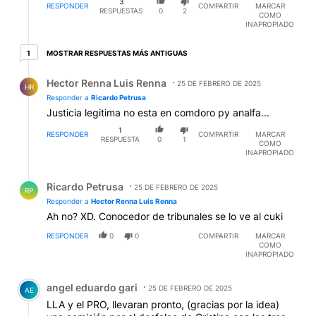
3
RESPONDER
COMPARTIR
MARCAR
RESPUESTAS
0
2
COMO
INAPROPIADO
1 respuesta más antiguas
MOSTRAR RESPUESTAS MÁS ANTIGUAS
1
Respuesta de Hector Renna Luis Renna.
Hector Renna Luis Renna
25 DE FEBRERO DE 2025
HR
Responder a
Ricardo Petrusa
Justicia legitima no esta en comdoro py analfa...
1
RESPONDER
COMPARTIR
MARCAR
RESPUESTA
0
1
COMO
INAPROPIADO
Respuesta de Ricardo Petrusa.
Ricardo Petrusa
25 DE FEBRERO DE 2025
RP
Responder a
Hector Renna Luis Renna
Ah no? XD. Conocedor de tribunales se lo ve al cuki
RESPONDER
0
0
COMPARTIR
MARCAR
COMO
INAPROPIADO
Comentario de angel eduardo gari.
angel eduardo gari
25 DE FEBRERO DE 2025
AE
LLA y el PRO, llevaran pronto, (gracias por la idea)