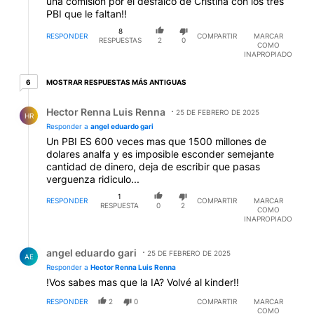
una comisión por el desfalco de Cristina con los tres
PBI que le faltan!!
8
RESPONDER
COMPARTIR
MARCAR
RESPUESTAS
2
0
COMO
INAPROPIADO
6 respuestas más antiguas
MOSTRAR RESPUESTAS MÁS ANTIGUAS
6
Respuesta de Hector Renna Luis Renna.
Hector Renna Luis Renna
25 DE FEBRERO DE 2025
HR
Responder a
angel eduardo gari
Un PBI ES 600 veces mas que 1500 millones de
dolares analfa y es imposible esconder semejante
cantidad de dinero, deja de escribir que pasas
verguenza ridiculo...
1
RESPONDER
COMPARTIR
MARCAR
RESPUESTA
0
2
COMO
INAPROPIADO
Respuesta de angel eduardo gari.
angel eduardo gari
25 DE FEBRERO DE 2025
AE
Responder a
Hector Renna Luis Renna
!Vos sabes mas que la IA? Volvé al kinder!!
RESPONDER
2
0
COMPARTIR
MARCAR
COMO