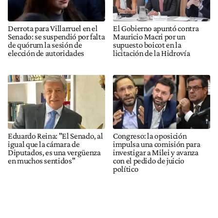
Derrota para Villarruel en el
El Gobierno apuntó contra
Senado: se suspendió por falta
Mauricio Macri por un
de quórum la sesión de
supuesto boicot en la
elección de autoridades
licitación de la Hidrovía
Eduardo Reina: "El Senado, al
Congreso: la oposición
igual que la cámara de
impulsa una comisión para
Diputados, es una vergüenza
investigar a Milei y avanza
en muchos sentidos"
con el pedido de juicio
político