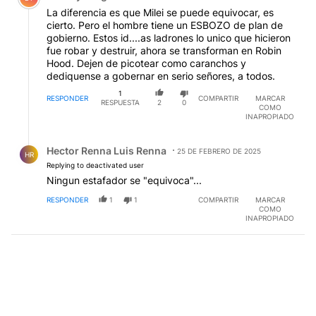
La diferencia es que Milei se puede equivocar, es
cierto. Pero el hombre tiene un ESBOZO de plan de
gobierno. Estos id....as ladrones lo unico que hicieron
fue robar y destruir, ahora se transforman en Robin
Hood. Dejen de picotear como caranchos y
dediquense a gobernar en serio señores, a todos.
1
RESPONDER
COMPARTIR
MARCAR
RESPUESTA
2
0
COMO
INAPROPIADO
Respuesta de Hector Renna Luis Renna.
Hector Renna Luis Renna
25 DE FEBRERO DE 2025
HR
Replying to deactivated user
Ningun estafador se "equivoca"...
RESPONDER
1
1
COMPARTIR
MARCAR
COMO
INAPROPIADO