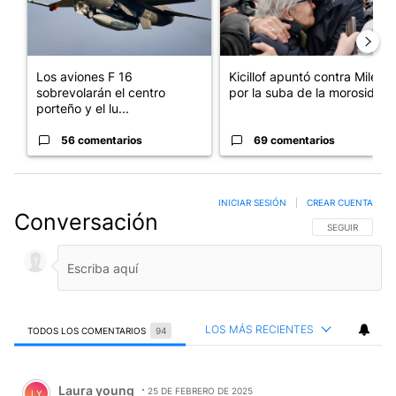
Los aviones F 16
Kicillof apuntó contra Milei
sobrevolarán el centro
por la suba de la morosida...
porteño y el lu...
56 comentarios
69 comentarios
INICIAR SESIÓN
|
CREAR CUENTA
Conversación
SIGA ESTA CO
SEGUIR
LOS MÁS RECIENTES
TODOS LOS COMENTARIOS
94
Todos los comentarios
Comentario de Laura young.
Laura young
25 DE FEBRERO DE 2025
LY