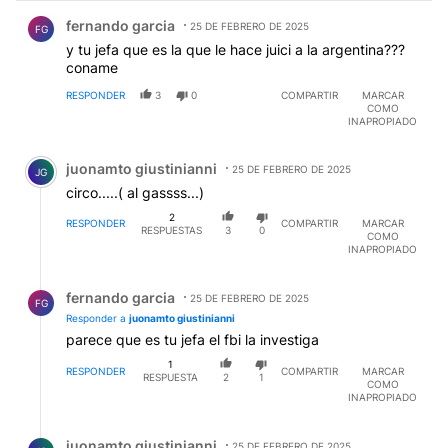
Comentario de fernando garcia.
fernando garcia
25 DE FEBRERO DE 2025
FG
y tu jefa que es la que le hace juici a la argentina???
coname
RESPONDER
3
0
COMPARTIR
MARCAR
COMO
INAPROPIADO
Comentario de juonamto giustinianni.
juonamto giustinianni
25 DE FEBRERO DE 2025
JG
circo.....( al gassss...)
2
RESPONDER
COMPARTIR
MARCAR
RESPUESTAS
3
0
COMO
INAPROPIADO
Respuesta de fernando garcia.
fernando garcia
25 DE FEBRERO DE 2025
FG
Responder a
juonamto giustinianni
parece que es tu jefa el fbi la investiga
1
RESPONDER
COMPARTIR
MARCAR
RESPUESTA
2
1
COMO
INAPROPIADO
Respuesta de juonamto giustinianni.
juonamto giustinianni
25 DE FEBRERO DE 2025