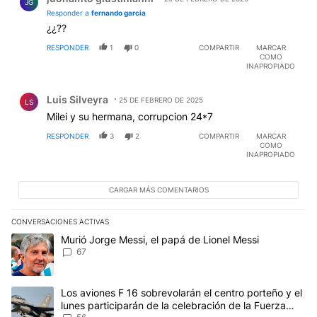
JG
Responder a
fernando garcia
¿¿??
RESPONDER
1
0
COMPARTIR
MARCAR
COMO
INAPROPIADO
Comentario de Luis Silveyra.
Luis Silveyra
25 DE FEBRERO DE 2025
LS
Milei y su hermana, corrupcion 24*7
RESPONDER
3
2
COMPARTIR
MARCAR
COMO
INAPROPIADO
CARGAR MÁS COMENTARIOS
CONVERSACIONES ACTIVAS
Este listado muestra los artículos con más comentarios en los últim
Un artículo de tendencia con el título "Murió Jorge Messi, el papá
Murió Jorge Messi, el papá de Lionel Messi
67
Un artículo de tendencia con el título "Los aviones F 16 sobrevola
Los aviones F 16 sobrevolarán el centro porteño y el
lunes participarán de la celebración de la Fuerza