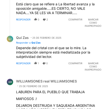
Está claro que se refiere a La libertad avanza y la
oposición amigable.....ES CIERTO, NO VALE
NADA....YA SE LES VA A TERMINAR.....
RESPONDER
0
2
COMPARTIR
MARCAR
COMO
INAPROPIADO
Respuesta de Qui Zas.
Qui Zas
25 DE FEBRERO DE 2025
QZ
Responder a
Qui Zas
Depende del cristal con el que se lo mire. La
interpretación siempre está mediatizada por la
subjetividad del lector.
RESPONDER
1
0
COMPARTIR
MARCAR
COMO
INAPROPIADO
Comentario de WILLIAMSONES real WILLIAMSONES.
WILLIAMSONES real WILLIAMSONES
WR
25 DE FEBRERO DE 2025
LABUREN PARA EL PUEBLO QUE TRABAJA
MAFIOSOS .!
DEJARON DESTRUIDA Y SAQUEADA ARGENTINA