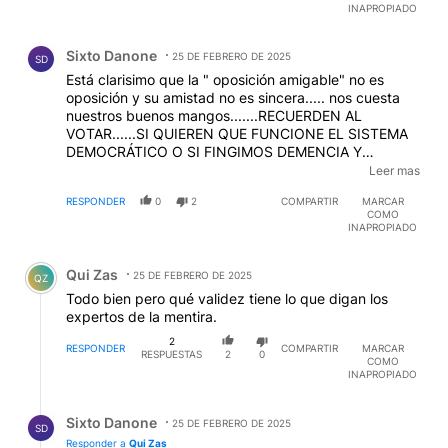
INAPROPIADO
Comentario de Sixto Danone.
Sixto Danone
25 DE FEBRERO DE 2025
SD
Está clarisimo que la " oposición amigable" no es
oposición y su amistad no es sincera..... nos cuesta
nuestros buenos mangos.......RECUERDEN AL
VOTAR......SI QUIEREN QUE FUNCIONE EL SISTEMA
DEMOCRÁTICO O SI FINGIMOS DEMENCIA Y
SEGUIMOS CON ESTA PARODIA.....PARECE SER QUE
Leer mas
NO IMPORTA QUE EL PRESIDENTE LLEVE A CABO
RESPONDER
0
2
COMPARTIR
MARCAR
UNA ESTAFA.....LO IMPORTANTE ES CERRAR FILAS
COMO
PARA PROTEGER AL DELINCUENTE....YA PERDIERON
INAPROPIADO
CUALQUIER ATISBO DE VERGÜENZA .....
Comentario de Qui Zas.
Qui Zas
25 DE FEBRERO DE 2025
QZ
Todo bien pero qué validez tiene lo que digan los
expertos de la mentira.
2
RESPONDER
COMPARTIR
MARCAR
RESPUESTAS
2
0
COMO
INAPROPIADO
Respuesta de Sixto Danone.
Sixto Danone
25 DE FEBRERO DE 2025
SD
Responder a
Qui Zas