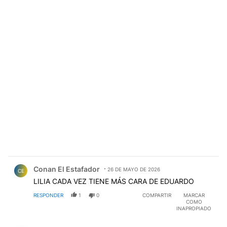
Comentario de Conan El Estafador.
Conan El Estafador
26 DE MAYO DE 2026
CE
LILIA CADA VEZ TIENE MÁS CARA DE EDUARDO
RESPONDER
1
0
COMPARTIR
MARCAR
COMO
INAPROPIADO
Comentario de Conan El Estafador.