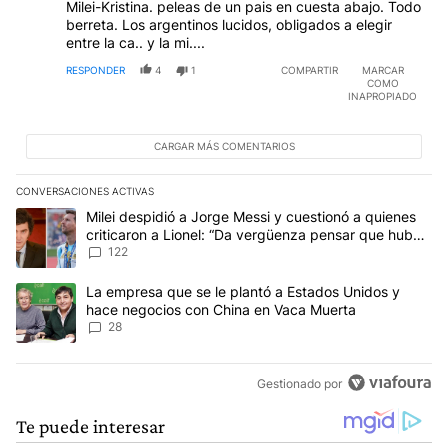
Milei-Kristina. peleas de un pais en cuesta abajo. Todo
berreta. Los argentinos lucidos, obligados a elegir
entre la ca.. y la mi....
RESPONDER
4
1
COMPARTIR
MARCAR
COMO
INAPROPIADO
CARGAR MÁS COMENTARIOS
CONVERSACIONES ACTIVAS
Este listado muestra los artículos con más comentarios en los últim
Un artículo de tendencia con el título "Milei despidió a Jorge Mes
Milei despidió a Jorge Messi y cuestionó a quienes
criticaron a Lionel: “Da vergüenza pensar que hubo
anti-Messi”
122
Un artículo de tendencia con el título "La empresa que se le pla
La empresa que se le plantó a Estados Unidos y
hace negocios con China en Vaca Muerta
28
Gestionado por