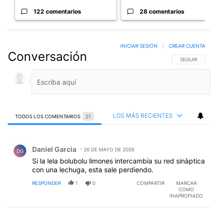
122 comentarios
28 comentarios
INICIAR SESIÓN
|
CREAR CUENTA
Conversación
SIGA ESTA CO
SEGUIR
LOS MÁS RECIENTES
TODOS LOS COMENTARIOS
21
Todos los comentarios
Comentario de Daniel Garcia.
Daniel Garcia
26 DE MAYO DE 2026
DG
Si la lela bolubolu limones intercambia su red sinàptica
con una lechuga, esta sale perdiendo.
RESPONDER
1
0
COMPARTIR
MARCAR
COMO
INAPROPIADO