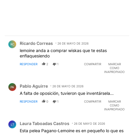
Comentario de Ricardo Correas.
Ricardo Correas
26 DE MAYO DE 2026
RC
lemoine anda a comprar wiskas que te estas
enflaquesiendo
RESPONDER
2
1
COMPARTIR
MARCAR
COMO
INAPROPIADO
Comentario de Pablo Aguirre.
Pablo Aguirre
26 DE MAYO DE 2026
PA
A falta de oposición, tuvieron que inventársela...
RESPONDER
0
1
COMPARTIR
MARCAR
COMO
INAPROPIADO
Comentario de Laura Taboadas Castros.
Laura Taboadas Castros
26 DE MAYO DE 2026
LT
Esta pelea Pagano-Lemoine es en pequeño lo que es