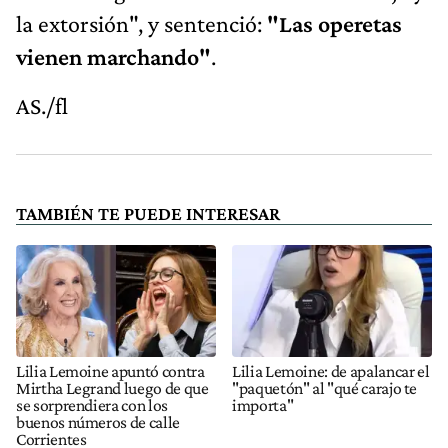
la extorsión", y sentenció:
"Las operetas
vienen marchando"
.
AS./fl
TAMBIÉN TE PUEDE INTERESAR
Lilia Lemoine apuntó contra
Lilia Lemoine: de apalancar el
Mirtha Legrand luego de que
"paquetón" al "qué carajo te
se sorprendiera con los
importa"
buenos números de calle
Corrientes