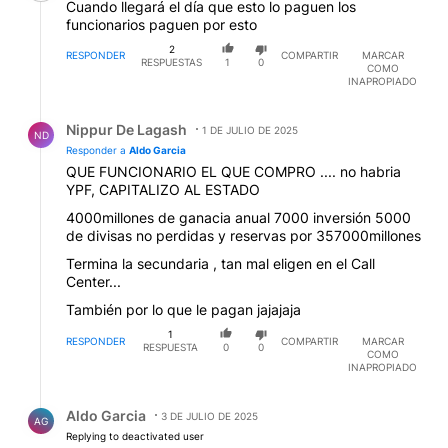
Cuando llegará el día que esto lo paguen los
funcionarios paguen por esto
2
RESPONDER
COMPARTIR
MARCAR
RESPUESTAS
1
0
COMO
INAPROPIADO
Respuesta de Nippur De Lagash.
Nippur De Lagash
1 DE JULIO DE 2025
ND
Responder a
Aldo Garcia
QUE FUNCIONARIO EL QUE COMPRO .... no habria
YPF, CAPITALIZO AL ESTADO
4000millones de ganacia anual 7000 inversión 5000
de divisas no perdidas y reservas por 357000millones
Termina la secundaria , tan mal eligen en el Call
Center...
También por lo que le pagan jajajaja
1
RESPONDER
COMPARTIR
MARCAR
RESPUESTA
0
0
COMO
INAPROPIADO
Respuesta de Aldo Garcia.
Aldo Garcia
3 DE JULIO DE 2025
AG
Replying to deactivated user