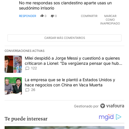
No me respondas sos clandestino aparte usas un
seudónimo irrisorio
RESPONDER
0
0
COMPARTIR
MARCAR
COMO
INAPROPIADO
CARGAR MÁS COMENTARIOS
CONVERSACIONES ACTIVAS
Este listado muestra los artículos con más comentarios en los últim
Un artículo de tendencia con el título "Milei despidió a Jorge Mes
Milei despidió a Jorge Messi y cuestionó a quienes
criticaron a Lionel: “Da vergüenza pensar que hubo
anti-Messi”
122
Un artículo de tendencia con el título "La empresa que se le pla
La empresa que se le plantó a Estados Unidos y
hace negocios con China en Vaca Muerta
26
Gestionado por