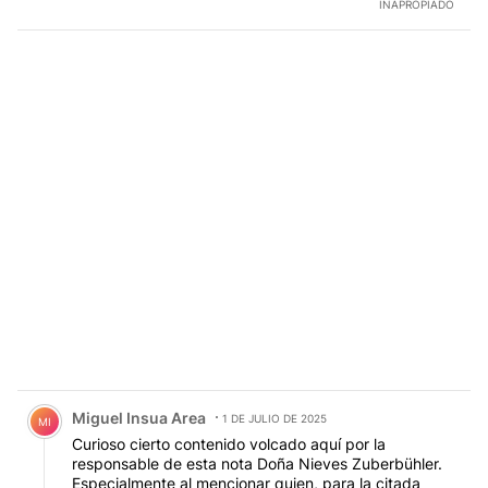
INAPROPIADO
Comentario de Miguel Insua Area.
Miguel Insua Area
1 DE JULIO DE 2025
MI
Curioso cierto contenido volcado aquí por la
responsable de esta nota Doña Nieves Zuberbühler.
Especialmente al mencionar quien, para la citada