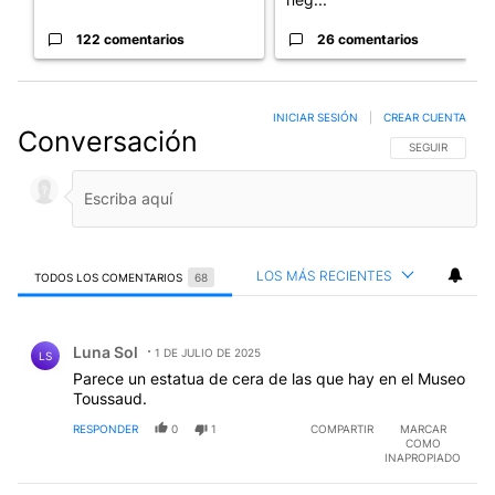
122 comentarios
26 comentarios
INICIAR SESIÓN
|
CREAR CUENTA
Conversación
SIGA ESTA CO
SEGUIR
LOS MÁS RECIENTES
TODOS LOS COMENTARIOS
68
Todos los comentarios
Comentario de Luna Sol.
Luna Sol
1 DE JULIO DE 2025
LS
Parece un estatua de cera de las que hay en el Museo
Toussaud.
RESPONDER
0
1
COMPARTIR
MARCAR
COMO
INAPROPIADO