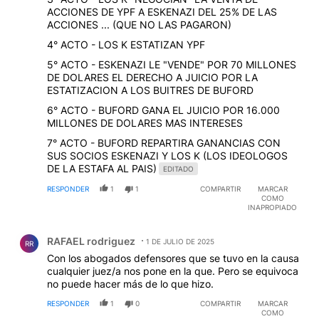
ACCIONES DE YPF A ESKENAZI DEL 25% DE LAS
ACCIONES ... (QUE NO LAS PAGARON)
4° ACTO - LOS K ESTATIZAN YPF
5° ACTO - ESKENAZI LE "VENDE" POR 70 MILLONES
DE DOLARES EL DERECHO A JUICIO POR LA
ESTATIZACION A LOS BUITRES DE BUFORD
6° ACTO - BUFORD GANA EL JUICIO POR 16.000
MILLONES DE DOLARES MAS INTERESES
7° ACTO - BUFORD REPARTIRA GANANCIAS CON
SUS SOCIOS ESKENAZI Y LOS K (LOS IDEOLOGOS
DE LA ESTAFA AL PAIS)
EDITADO
RESPONDER
1
1
COMPARTIR
MARCAR
COMO
INAPROPIADO
Comentario de RAFAEL rodriguez.
RAFAEL rodriguez
1 DE JULIO DE 2025
RR
Con los abogados defensores que se tuvo en la causa
cualquier juez/a nos pone en la que. Pero se equivoca
no puede hacer más de lo que hizo.
RESPONDER
1
0
COMPARTIR
MARCAR
COMO