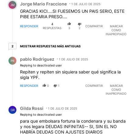
Jorge Mario Fraccione
1 DE JULIO DE 2025
JM
GRACIAS KICI....SI FUESEMOS UN PAIS SERIO, ESTE
PIBE ESTARIA PRESO....
4
RESPONDER
COMPARTIR
MARCAR
RESPUESTAS
3
2
COMO
INAPROPIADO
2 respuestas más antiguas
MOSTRAR RESPUESTAS MÁS ANTIGUAS
2
Respuesta de pablo Rodriguez.
pablo Rodriguez
1 DE JULIO DE 2025
PR
Replying to deactivated user
Repiten y repiten sin siquiera saber qué significa la
sigla YPF.
RESPONDER
0
1
COMPARTIR
MARCAR
COMO
INAPROPIADO
Respuesta de Gilda Rossi.
Gilda Rossi
1 DE JULIO DE 2025
GR
Replying to deactivated user
para que embolsara fortuna la condenara y su banda
y nos legara DEUDAS INFINITAS-- SI, SIN EL NO
HABRÍA DEUDAS CON AJUSTES DIARIOS