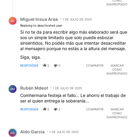
COMO
INAPROPIADO
Respuesta de Miguel Insua Area.
Miguel Insua Area
1 DE JULIO DE 2025
MI
Replying to deactivated user
Si no te da para escribir algo más elaborado será que
sos un simple limitado que solo puede esbozar
sinsentidos. No podés más que intentar desacreditar
al mensajero porque no estás a la altura del mensaje.
Siga, siga.
RESPONDER
0
0
COMPARTIR
MARCAR
COMO
INAPROPIADO
Comentario de Rubén Mdeot.
Rubén Mdeot
1 DE JULIO DE 2025
RM
Comhermana festeja el fallo... Le ahorro el trabajo de
ser el quien entrega la soberanía...
RESPONDER
0
2
COMPARTIR
MARCAR
COMO
INAPROPIADO
Comentario de Aldo Garcia.
Aldo Garcia
1 DE JULIO DE 2025
AG