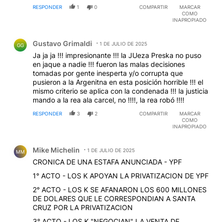
RESPONDER
1
0
COMPARTIR
MARCAR
COMO
INAPROPIADO
Comentario de Gustavo Grimaldi.
Gustavo Grimaldi
1 DE JULIO DE 2025
GG
Ja ja ja !!! impresionante !!! la JUeza Preska no puso
en jaque a nadie !!! fueron las malas decisiones
tomadas por gente inesperta y/o corrupta que
pusieron a la Argenitna en esta posición horrible !!! el
mismo criterio se aplica con la condenada !!! la justicia
mando a la rea ala carcel, no !!!!, la rea robó !!!!
RESPONDER
3
2
COMPARTIR
MARCAR
COMO
INAPROPIADO
Comentario de Mike Michelin.
Mike Michelin
1 DE JULIO DE 2025
MM
CRONICA DE UNA ESTAFA ANUNCIADA - YPF
1° ACTO - LOS K APOYAN LA PRIVATIZACION DE YPF
2° ACTO - LOS K SE AFANARON LOS 600 MILLONES
DE DOLARES QUE LE CORRESPONDIAN A SANTA
CRUZ POR LA PRIVATIZACION
3° ACTO - LOS K "NEGOCIAN" LA VENTA DE