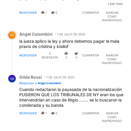
listado de sugerencias" (Carlos Fayt dixit), la que
Leer mas
piensa que la "viveza criolla" es un arma magnífica
RESPONDER
1
0
COMPARTIR
MARCAR
para ganar admiración y votos, y que estar y vivir al
COMO
margen de la ley no trae consecuencias,
INAPROPIADO
Comentario de Angel Colombini.
Angel Colombini
1 DE JULIO DE 2025
AC
la jueza aplico la ley y ahora debemos pagar la mala
praxis de cristina y kisillof
1
RESPONDER
COMPARTIR
MARCAR
RESPUESTA
3
0
COMO
INAPROPIADO
Respuesta de Gilda Rossi.
Gilda Rossi
1 DE JULIO DE 2025
GR
Responder a
Angel Colombini
Cuando redactaron la payasada de la nacionalización
PUSIERON QUE LOS TRIBUNALES DE NY eran los que
intervendrían en caso de litigio......... se lo buscaron la
condenada y su banda
RESPONDER
1
0
COMPARTIR
MARCAR
COMO
INAPROPIADO
Comentario de Jorge Mario Fraccione.