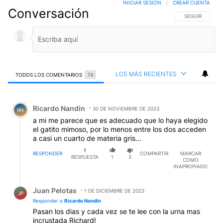
INICIAR SESIÓN
|
CREAR CUENTA
Conversación
SIGA ESTA CO
SEGUIR
LOS MÁS RECIENTES
TODOS LOS COMENTARIOS
74
Todos los comentarios
Comentario de Ricardo Nandin.
Ricardo Nandin
30 DE NOVIEMBRE DE 2023
RN
a mi me parece que es adecuado que lo haya elegido
el gatito mimoso, por lo menos entre los dos acceden
a casi un cuarto de materia gris...
1
RESPONDER
COMPARTIR
MARCAR
RESPUESTA
1
3
COMO
INAPROPIADO
Respuesta de Juan Pelotas.
Juan Pelotas
1 DE DICIEMBRE DE 2023
JP
Responder a
Ricardo Nandin
Pasan los dias y cada vez se te lee con la urna mas
incrustada Richard!