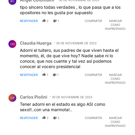
30 DE NOVIEMBRE DE 2023
AC
tipo sincero todas verdades , lo que pasa que a los
opositores no les gusta por supuesto
RESPONDER
2
1
COMPARTIR
MARCAR
COMO
INAPROPIADO
Comentario de Claudia Huerga.
Claudia Huerga
30 DE NOVIEMBRE DE 2023
CH
Adorni el tuitero, sus padres de que viven hasta el
momento, él, de que vive hoy? Nadie sabe ni lo
conoce, que nos cuente y tal vez así podemos
conocer al vocero presidencial
RESPONDER
1
1
COMPARTIR
MARCAR
COMO
INAPROPIADO
Comentario de Carlos Piolini.
Carlos Piolini
30 DE NOVIEMBRE DE 2023
CP
Tener adorni en el estado es algo ASI como
sexo!!..con una marmota!..
RESPONDER
2
2
COMPARTIR
MARCAR
COMO
INAPROPIADO