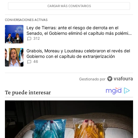
CARGAR MÁS COMENTARIOS
CONVERSACIONES ACTIVAS
Este listado muestra los artículos con más comentarios en los últim
Un artículo de tendencia con el título "Ley de Tierras: ante el ri
Ley de Tierras: ante el riesgo de derrota en el
Senado, el Gobierno eliminó el capítulo más polémico
del proyecto
312
Un artículo de tendencia con el título "Grabois, Moreau y Lousteau
Grabois, Moreau y Lousteau celebraron el revés del
Gobierno con el capítulo de extranjerización
46
Gestionado por