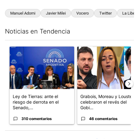
Manuel Adorni
Javier Milei
Vocero
Twitter
La Libert
Noticias en Tendencia
Este listado muestra los artículos con más comentarios en los últim
Un artículo de tendencia con el título "Ley de Tierras: ante el 
Un artículo de tendencia con e
Ley de Tierras: ante el
Grabois, Moreau y Lousteau
riesgo de derrota en el
celebraron el revés del
Senado,...
Gobi...
310 comentarios
46 comentarios