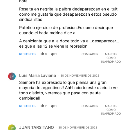
nota
Resalta en negrita la palbra dedaparezcan en el tuit
como me gustaria que desaparezcan estos pseudo
sindicalistas
Patetico ejercicio de profesion.Es como decir que
cuando el hada mdrina dice a
A cenicienta que a la doce todo va a ..desaparecer…
es que a las 12 se viene la represion
RESPONDER
0
1
COMPARTIR
MARCAR
COMO
INAPROPIADO
Comentario de Luis María Laviana.
Luis María Laviana
30 DE NOVIEMBRE DE 2023
LM
Siempre ha expresado lo que piensa una gran
mayoría de argentinos!! Ahhh cierto este diario lo ve
todo distinto, veremos que pasa con pauta
cambiada!!
RESPONDER
2
2
COMPARTIR
MARCAR
COMO
INAPROPIADO
Comentario de JUAN TARSITANO.
JUAN TARSITANO
30 DE NOVIEMBRE DE 2023
JT