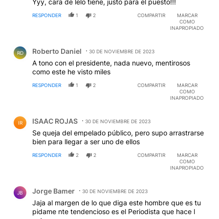
Yyy, cara de lelo tiene, justo para el puesto!!!
RESPONDER
1
2
COMPARTIR
MARCAR
COMO
INAPROPIADO
Comentario de Roberto Daniel.
Roberto Daniel
30 DE NOVIEMBRE DE 2023
RD
A tono con el presidente, nada nuevo, mentirosos
como este he visto miles
RESPONDER
1
2
COMPARTIR
MARCAR
COMO
INAPROPIADO
Comentario de ISAAC ROJAS.
ISAAC ROJAS
30 DE NOVIEMBRE DE 2023
IR
Se queja del empelado público, pero supo arrastrarse
bien para llegar a ser uno de ellos
RESPONDER
2
2
COMPARTIR
MARCAR
COMO
INAPROPIADO
Comentario de Jorge Bamer.
Jorge Bamer
30 DE NOVIEMBRE DE 2023
JB
Jaja al margen de lo que diga este hombre que es tu
pidame nte tendencioso es el Periodista que hace l