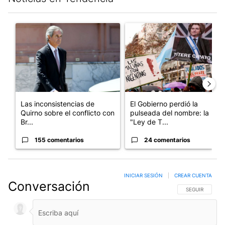
Este listado muestra los artículos con más comentarios en los últim
Un artículo de tendencia con el título "Las inconsistencias de Q
Un artículo de tendencia con e
Las inconsistencias de
El Gobierno perdió la
Quirno sobre el conflicto con
pulseada del nombre: la
Br...
"Ley de T...
155 comentarios
24 comentarios
INICIAR SESIÓN
|
CREAR CUENTA
Conversación
SIGA ESTA CO
SEGUIR