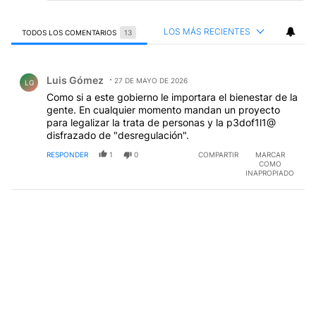
LOS MÁS RECIENTES
TODOS LOS COMENTARIOS
13
Todos los comentarios
Comentario de Luis Gómez.
Luis Gómez
27 DE MAYO DE 2026
LG
Como si a este gobierno le importara el bienestar de la
gente. En cualquier momento mandan un proyecto
para legalizar la trata de personas y la p3dof1l1@
disfrazado de "desregulación".
RESPONDER
1
0
COMPARTIR
MARCAR
COMO
INAPROPIADO