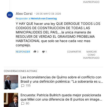
INAPROPIADO
Respuesta de Alex Corsi.
Alex Corsi
26 DE MAYO DE 2026
AC
Responder a
Heinrich von Coenriag
Y HAY QUE hacer una ley QUE DEROGUE TODOS LOS
CODIGOS DE COSNTRUCCION DE TODAS LAS
MINICIPALIDDES DEL PAIS,...la unica manera de
RESOLVER DE VERDAD EL GRAVISIMO PROBELMA
HABITACIONAL que solo se hace cada vez mas
complejo.
RESPONDER
0
1
COMPARTIR
MARCAR
COMO
INAPROPIADO
CONVERSACIONES ACTIVAS
Este listado muestra los artículos con más comentarios en los últim
Un artículo de tendencia con el título "Las inconsistencias de Qui
Las inconsistencias de Quirno sobre el conflicto con
Brasil y una definición polémica: "La soberanía es un
concepto antiguo"
155
Un artículo de tendencia con el título "Encuesta: Patricia Bullri
Encuesta: Patricia Bullrich queda mejor posicionada
que Milei con una diferencia de 8 puntos en imagen
negativa
80