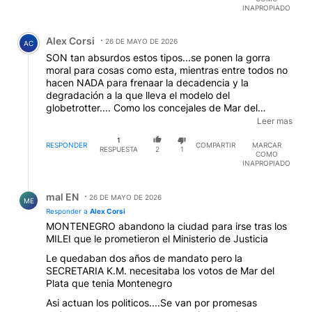
obra, te ponen trabas y palos por cada detalle
INAPROPIADO
insignificante,, quelal cocina no ventila a tres
Comentario de Alex Corsi.
metros...que la luz es insuficeinte..y bla bla bla...y
Alex Corsi
están entongados con los jueces de faltas...el otro dia,
26 DE MAYO DE 2026
AC
le cobraron a un tipo que construyó un primer piso sin
SON tan absurdos estos tipos...se ponen la gorra
permiso...DIECISEITE MILLONES DE PESOS, por 60
moral para cosas como esta, mientras entre todos no
metros sin declarar...UNOS CHORROS.
hacen NADA para frenaar la decadencia y la
EDITADO
degradación a la que lleva el modelo del
globetrotter.... Como los concejales de Mar del
Plata...la ciudad se cae a pedazos, y ellos estan
Leer mas
debatiendo ponerle al paseo de la costa "Guillermo
1
Vilas"...
RESPONDER
COMPARTIR
MARCAR
RESPUESTA
2
1
COMO
INAPROPIADO
Respuesta de mal EN.
mal EN
26 DE MAYO DE 2026
ME
Responder a
Alex Corsi
MONTENEGRO abandono la ciudad para irse tras los
MILEI que le prometieron el Ministerio de Justicia
Le quedaban dos años de mandato pero la
SECRETARIA K.M. necesitaba los votos de Mar del
Plata que tenia Montenegro
Asi actuan los politicos....Se van por promesas