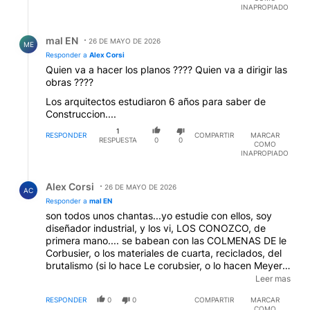
INAPROPIADO
Respuesta de mal EN.
mal EN
26 DE MAYO DE 2026
ME
Responder a
Alex Corsi
Quien va a hacer los planos ???? Quien va a dirigir las
obras ????
Los arquitectos estudiaron 6 años para saber de
Construccion....
1
RESPONDER
COMPARTIR
MARCAR
RESPUESTA
0
0
COMO
INAPROPIADO
Respuesta de Alex Corsi.
Alex Corsi
26 DE MAYO DE 2026
AC
Responder a
mal EN
son todos unos chantas...yo estudie con ellos, soy
diseñador industrial, y los vi, LOS CONOZCO, de
primera mano.... se babean con las COLMENAS DE le
Corbusier, o los materiales de cuarta, reciclados, del
brutalismo (si lo hace Le corubsier, o lo hacen Meyer o
gropius es arte...si lo hace un tipo que no llega a fin
Leer mas
de mes, son "materiales peligrosos"..) o las teorías del
RESPONDER
0
0
COMPARTIR
MARCAR
EXITENZMINUM, mientras si quieres regularizar una
COMO