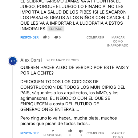
EL $LIBRAOTARISMO JAMAS VA A IR CONTRA EL
JUEGO, PORQUE EL JUEGO LO FINANCIA. NO LES
IMPORTA LA SALUD DE LOS PIBES (SI LE SACARON
LOS PASAJES GRATIS A LOS NIÑOS CON CANCER...)
QUE LES VA A IMPORTAR LA LUDOPATIA A ESTOS
INMORALES.
EDITADO
RESPONDER
5
0
COMPARTIR
MARCAR
COMO
INAPROPIADO
Comentario de Alex Corsi.
Alex Corsi
26 DE MAYO DE 2026
AC
QUIEREN HACER ALGO DE VERDAD POR ESTE PAIS Y
POR LA GENTE?
DEROGUEN TODOS LOS CODIGOS DE
CONSTRUCCION DE TODOS LOS MUNICIPIOS DEL
PAIS, sáquenles a los arquitectos, los MMO, y los
agrimensores, EL NEGOCIO CON EL QUE SE
ENRIQUECEN a costa DEL FUTURO DE
GENERACIONES ENTERAS....
Pero ninguno lo va hacer...mucha plata, muchos
picaros que pican de todos lados..
2
RESPONDER
COMPARTIR
MARCAR
RESPUESTAS
0
3
COMO