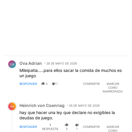
Comentario de Ova Adrian.
Ova Adrian
26 DE MAYO DE 2026
OA
Mileipatia.....para ellos sacar la comida de muchos es
un juego
RESPONDER
3
1
COMPARTIR
MARCAR
COMO
INAPROPIADO
Comentario de Heinrich von Coenriag.
Heinrich von Coenriag
26 DE MAYO DE 2026
HV
hay que hacer una ley que declare no exigibles la
deudas de juego.
1
RESPONDER
COMPARTIR
MARCAR
RESPUESTA
3
1
COMO