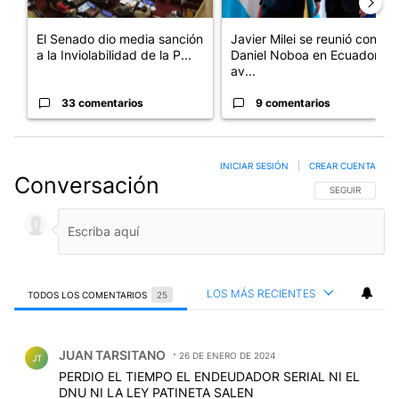
El Senado dio media sanción
Javier Milei se reunió con
a la Inviolabilidad de la P...
Daniel Noboa en Ecuador y
av...
33 comentarios
9 comentarios
INICIAR SESIÓN
|
CREAR CUENTA
Conversación
SIGA ESTA CO
SEGUIR
LOS MÁS RECIENTES
TODOS LOS COMENTARIOS
25
Todos los comentarios
Comentario de JUAN TARSITANO.
JUAN TARSITANO
26 DE ENERO DE 2024
JT
PERDIO EL TIEMPO EL ENDEUDADOR SERIAL NI EL
DNU NI LA LEY PATINETA SALEN