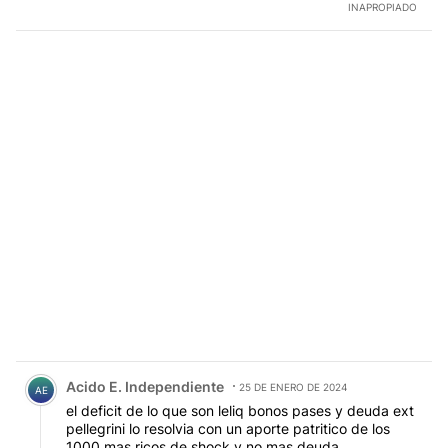
INAPROPIADO
Comentario de Acido E. Independiente.
Acido E. Independiente
25 DE ENERO DE 2024
AE
el deficit de lo que son leliq bonos pases y deuda ext
pellegrini lo resolvia con un aporte patritico de los
1000 mas ricos de shock y no mas deuda