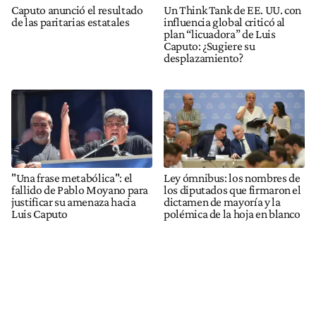
Caputo anunció el resultado
Un Think Tank de EE. UU. con
de las paritarias estatales
influencia global criticó al
plan “licuadora” de Luis
Caputo: ¿Sugiere su
desplazamiento?
"Una frase metabólica": el
Ley ómnibus: los nombres de
fallido de Pablo Moyano para
los diputados que firmaron el
justificar su amenaza hacia
dictamen de mayoría y la
Luis Caputo
polémica de la hoja en blanco