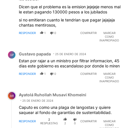
Dicen que el problema es la emision jejejeje menos mal
le estan pagando 130000 pesos a los jubilados
si no emitieran cuanto le tendrian que pagar jajajaja
chantas mentirosos,
RESPONDER
1
0
COMPARTIR
MARCAR
COMO
INAPROPIADO
Comentario de Gustavo papada.
Gustavo papada
25 DE ENERO DE 2024
GP
Estan por rajar a un ministro por filtrar informacion, 45
dias este gobierno es escandaloso por donde lo miren
RESPONDER
1
0
COMPARTIR
MARCAR
COMO
INAPROPIADO
Comentario de Ayatolá Ruhollah Musavi Khomeini.
Ayatolá Ruhollah Musavi Khomeini
AR
25 DE ENERO DE 2024
Caputo es como una plaga de langostas y quiere
saquear al fondo de garantías de sustentabilidad.
2
RESPONDER
COMPARTIR
MARCAR
RESPUESTAS
2
0
COMO