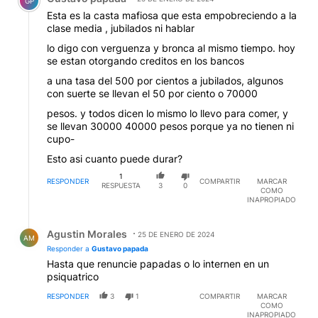
GP
Esta es la casta mafiosa que esta empobreciendo a la
clase media , jubilados ni hablar
lo digo con verguenza y bronca al mismo tiempo. hoy
se estan otorgando creditos en los bancos
a una tasa del 500 por cientos a jubilados, algunos
con suerte se llevan el 50 por ciento o 70000
pesos. y todos dicen lo mismo lo llevo para comer, y
se llevan 30000 40000 pesos porque ya no tienen ni
cupo-
Esto asi cuanto puede durar?
1
RESPONDER
COMPARTIR
MARCAR
RESPUESTA
3
0
COMO
INAPROPIADO
Respuesta de Agustin Morales.
Agustin Morales
25 DE ENERO DE 2024
AM
Responder a
Gustavo papada
Hasta que renuncie papadas o lo internen en un
psiquatrico
RESPONDER
3
1
COMPARTIR
MARCAR
COMO
INAPROPIADO