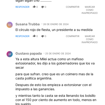
sigan sigan cho ............
RESPONDER
0
0
COMPARTIR
MARCAR
COMO
INAPROPIADO
Comentario de Susana Trubba.
Susana Trubba
26 DE ENERO DE 2024
ST
El círculo rojo de fiesta, un presidente a su medida
RESPONDER
0
0
COMPARTIR
MARCAR
COMO
INAPROPIADO
Comentario de Gustavo papada.
Gustavo papada
25 DE ENERO DE 2024
GP
Ya a esta altura Milei actua como un mafioso
extosionador, les dijo a los gobernadores que los va
secar
para que sufran. creo que es un coimero mas de la
casta politica argentina.
Despues de esto los empieza a extorsionar con el
impuesto a las ganancias.
y mientras tanto la casta se esta llenando los bolsillo
con el 150 por ciento de aumento en todo, menos en
los sueldo.