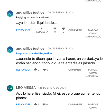
INAPROPIADO
Respuesta de andwillbe justice.
andwillbe justice
26 DE ENERO DE 2024
AJ
Replying to deactivated user
...ya lo estàn liquidando...
1
RESPONDER
COMPARTIR
MARCAR
RESPUESTA
0
0
COMO
INAPROPIADO
Respuesta de andwillbe justice.
andwillbe justice
26 DE ENERO DE 2024
AJ
Responder a
andwillbe justice
...cuando te dicen que lo van a hacer, en verdad..ya lo
estàn haciendo..todo lo que te enteràs es pasado
RESPONDER
0
0
COMPARTIR
MARCAR
COMO
INAPROPIADO
Comentario de LEO MESSA.
LEO MESSA
25 DE ENERO DE 2024
LM
Apollo ha el lisensiado, Milei, espero que aumente los
planez.
RESPONDER
1
0
COMPARTIR
MARCAR
COMO