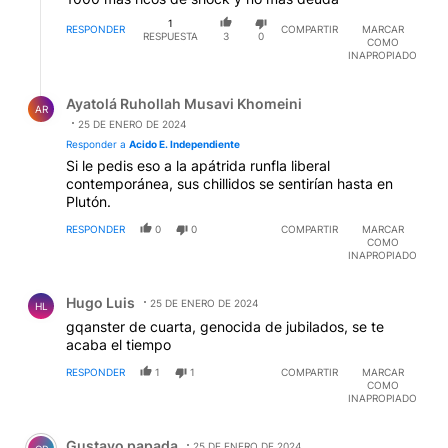
1
RESPONDER
COMPARTIR
MARCAR
RESPUESTA
3
0
COMO
INAPROPIADO
Respuesta de Ayatolá Ruhollah Musavi Khomeini.
Ayatolá Ruhollah Musavi Khomeini
AR
25 DE ENERO DE 2024
Responder a
Acido E. Independiente
Si le pedis eso a la apátrida runfla liberal
contemporánea, sus chillidos se sentirían hasta en
Plutón.
RESPONDER
0
0
COMPARTIR
MARCAR
COMO
INAPROPIADO
Comentario de Hugo Luis.
Hugo Luis
25 DE ENERO DE 2024
HL
gqanster de cuarta, genocida de jubilados, se te
acaba el tiempo
RESPONDER
1
1
COMPARTIR
MARCAR
COMO
INAPROPIADO
Comentario de Gustavo papada.
Gustavo papada
25 DE ENERO DE 2024