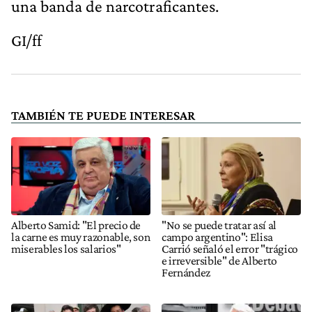
una banda de narcotraficantes.
GI/ff
TAMBIÉN TE PUEDE INTERESAR
Alberto Samid: "El precio de
"No se puede tratar así al
la carne es muy razonable, son
campo argentino": Elisa
miserables los salarios"
Carrió señaló el error "trágico
e irreversible" de Alberto
Fernández