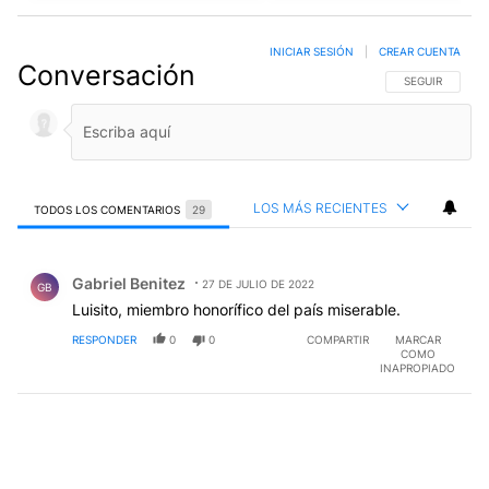
INICIAR SESIÓN
|
CREAR CUENTA
Conversación
SIGA ESTA CO
SEGUIR
LOS MÁS RECIENTES
TODOS LOS COMENTARIOS
29
Todos los comentarios
Comentario de Gabriel Benitez.
Gabriel Benitez
27 DE JULIO DE 2022
GB
Luisito, miembro honorífico del país miserable.
RESPONDER
0
0
COMPARTIR
MARCAR
COMO
INAPROPIADO