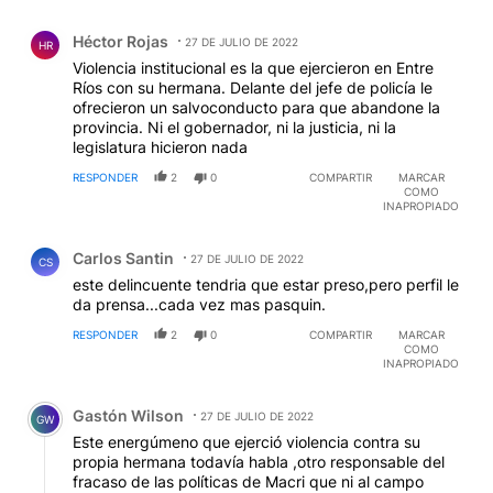
Comentario de Héctor Rojas.
Héctor Rojas
27 DE JULIO DE 2022
HR
Violencia institucional es la que ejercieron en Entre
Ríos con su hermana. Delante del jefe de policía le
ofrecieron un salvoconducto para que abandone la
provincia. Ni el gobernador, ni la justicia, ni la
legislatura hicieron nada
RESPONDER
2
0
COMPARTIR
MARCAR
COMO
INAPROPIADO
Comentario de Carlos Santin.
Carlos Santin
27 DE JULIO DE 2022
CS
este delincuente tendria que estar preso,pero perfil le
da prensa...cada vez mas pasquin.
RESPONDER
2
0
COMPARTIR
MARCAR
COMO
INAPROPIADO
Comentario de Gastón Wilson.
Gastón Wilson
27 DE JULIO DE 2022
GW
Este energúmeno que ejerció violencia contra su
propia hermana todavía habla ,otro responsable del
fracaso de las políticas de Macri que ni al campo