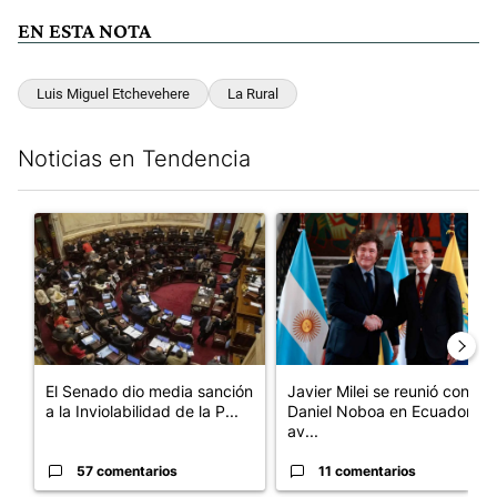
EN ESTA NOTA
Luis Miguel Etchevehere
La Rural
Noticias en Tendencia
Este listado muestra los artículos con más comentarios en los últim
Un artículo de tendencia con el título "El Senado dio media san
Un artículo de tendencia con e
El Senado dio media sanción
Javier Milei se reunió con
a la Inviolabilidad de la P...
Daniel Noboa en Ecuador y
av...
57 comentarios
11 comentarios