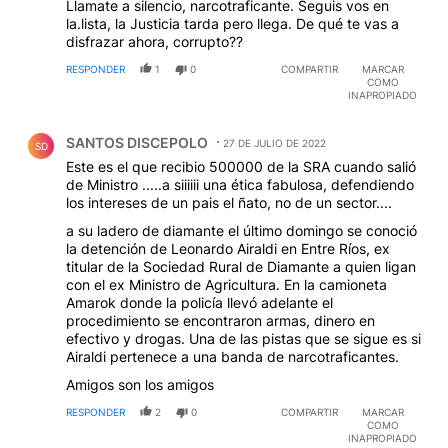
Llamate a silencio, narcotraficante. Seguis vos en
la.lista, la Justicia tarda pero llega. De qué te vas a
disfrazar ahora, corrupto??
RESPONDER
1
0
COMPARTIR
MARCAR
COMO
INAPROPIADO
Comentario de SANTOS DISCEPOLO.
SANTOS DISCEPOLO
27 DE JULIO DE 2022
SD
Este es el que recibio 500000 de la SRA cuando salió
de Ministro .....a siiiiii una ética fabulosa, defendiendo
los intereses de un pais el ñato, no de un sector....
a su ladero de diamante el último domingo se conoció
la detención de Leonardo Airaldi en Entre Ríos, ex
titular de la Sociedad Rural de Diamante a quien ligan
con el ex Ministro de Agricultura. En la camioneta
Amarok donde la policía llevó adelante el
procedimiento se encontraron armas, dinero en
efectivo y drogas. Una de las pistas que se sigue es si
Airaldi pertenece a una banda de narcotraficantes.
Amigos son los amigos
RESPONDER
2
0
COMPARTIR
MARCAR
COMO
INAPROPIADO