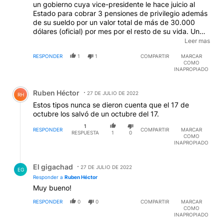
un gobierno cuya vice-presidente le hace juicio al
Estado para cobrar 3 pensiones de privilegio además
de su sueldo por un valor total de más de 30.000
dólares (oficial) por mes por el resto de su vida. Un
presidente que decretó un encierro generalizado que
Leer mas
hizo que un padre no pudiera ir a despedir a su hija
RESPONDER
1
1
COMPARTIR
MARCAR
que estaba muriendo, y otro tuviera que llevar a su
COMO
hija en brazos para hacer un tratamiento contra el
INAPROPIADO
cáncer, y muchos otros padecimientos más, hasta
Comentario de Ruben Héctor.
muertos, a toda la población, mientras él estaba de
Ruben Héctor
joda festejando en cumpleaños de su esposa. No
27 DE JULIO DE 2022
RH
tienen vergüenza!
Estos tipos nunca se dieron cuenta que el 17 de
EDITADO
octubre los salvó de un octubre del 17.
1
RESPONDER
COMPARTIR
MARCAR
RESPUESTA
1
0
COMO
INAPROPIADO
Respuesta de El gigachad.
El gigachad
27 DE JULIO DE 2022
EG
Responder a
Ruben Héctor
Muy bueno!
RESPONDER
0
0
COMPARTIR
MARCAR
COMO
INAPROPIADO