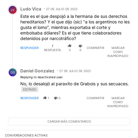
Comentario de Ludo Vica.
Ludo Vica
27 DE JULIO DE 2022
LV
Este es el que despojó a la hermana de sus derechos
hereditarios? Y el que dijo (sic) "a los argentinos no les
gusta el lomo", mientras exportaba el corte y
embolsaba dólares? Es el que tiene colaboradores
detenidos por narcotráfico?
1
RESPONDER
COMPARTIR
MARCAR
RESPUESTA
3
0
COMO
INAPROPIADO
Respuesta de Daniel Gonzalez.
Daniel Gonzalez
27 DE JULIO DE 2022
DG
Replying to deactivated user
No, lo desalojó al paraxito de Grabois y sus secuaces.
EDITADO
RESPONDER
1
0
COMPARTIR
MARCAR
COMO
INAPROPIADO
CARGAR MÁS COMENTARIOS
CONVERSACIONES ACTIVAS