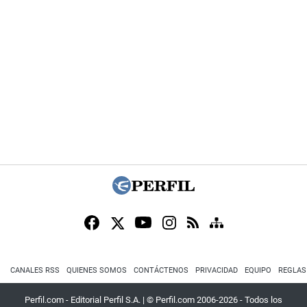
CANALES RSS
QUIENES SOMOS
CONTÁCTENOS
PRIVACIDAD
EQUIPO
REGLAS
Perfil.com - Editorial Perfil S.A.
| © Perfil.com 2006-2026 - Todos los