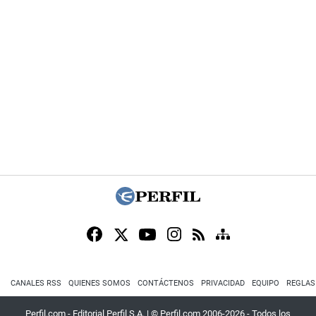
CANALES RSS
QUIENES SOMOS
CONTÁCTENOS
PRIVACIDAD
EQUIPO
REGLAS
Perfil.com - Editorial Perfil S.A.
| © Perfil.com 2006-2026 - Todos los