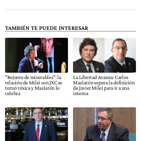
TAMBIÉN TE PUEDE INTERESAR
"Rejunte de miserables": la
La Libertad Avanza: Carlos
relación de Milei con JXC se
Maslatón espera la definición
tornó tóxica y Maslatón lo
de Javier Milei para ir a una
celebra
interna