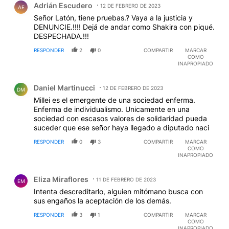
Adrián Escudero
12 DE FEBRERO DE 2023
AE
Señor Latón, tiene pruebas.? Vaya a la justicia y
DENUNCIE.!!!! Dejá de andar como Shakira con piqué.
DESPECHADA.!!!
RESPONDER
2
0
COMPARTIR
MARCAR
COMO
INAPROPIADO
Comentario de Daniel Martinucci.
Daniel Martinucci
12 DE FEBRERO DE 2023
DM
Millei es el emergente de una sociedad enferma.
Enferma de individualismo. Unicamente en una
sociedad con escasos valores de solidaridad pueda
suceder que ese señor haya llegado a diputado naci
RESPONDER
0
3
COMPARTIR
MARCAR
COMO
INAPROPIADO
Comentario de Eliza Miraflores.
Eliza Miraflores
11 DE FEBRERO DE 2023
EM
Intenta descreditarlo, alguien mitómano busca con
sus engaños la aceptación de los demás.
RESPONDER
3
1
COMPARTIR
MARCAR
COMO
INAPROPIADO