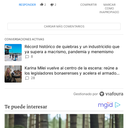
RESPONDER
2
2
COMPARTIR
MARCAR
COMO
INAPROPIADO
CARGAR MÁS COMENTARIOS
CONVERSACIONES ACTIVAS
Este listado muestra los artículos con más comentarios en los últim
Un artículo de tendencia con el título "Récord histórico de quie
Récord histórico de quiebras y un industricidio que
ya supera a macrismo, pandemia y menemismo
8
Un artículo de tendencia con el título "Karina Milei vuelve al cen
Karina Milei vuelve al centro de la escena: reúne a
los legisladores bonaerenses y acelera el armado
para 2027
28
Gestionado por