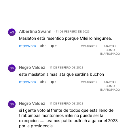
Comentario de Albertina Swann.
Albertina Swann
11 DE FEBRERO DE 2023
AS
Maslaton està resentido porque Milei lo ningunea.
RESPONDER
5
2
COMPARTIR
MARCAR
COMO
INAPROPIADO
Comentario de Negro Valdez.
Negro Valdez
11 DE FEBRERO DE 2023
NV
este maslaton s mas lata que sardina buchon
RESPONDER
7
1
COMPARTIR
MARCAR
COMO
INAPROPIADO
Comentario de Negro Valdez.
Negro Valdez
11 DE FEBRERO DE 2023
NV
si l gente voto al frente de todos que esta lleno de
tirabombas montoneros milei no puede ser la
excepcion .......vamos patito bullrich a ganar el 2023
por la presidencia