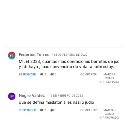
Comentario de Federico Torres.
Federico Torres
14 DE FEBRERO DE 2023
FT
MILEI 2023, cuantas mas operaciones berretas de jxc
y fdt haya , mas convencido de votar a milei estoy.
RESPONDER
2
0
COMPARTIR
MARCAR
COMO
INAPROPIADO
Comentario de Negro Valdez.
Negro Valdez
12 DE FEBRERO DE 2023
NV
que se defina maslaton si es nazi o judio
RESPONDER
2
0
COMPARTIR
MARCAR
COMO
INAPROPIADO
Comentario de Adrián Escudero.