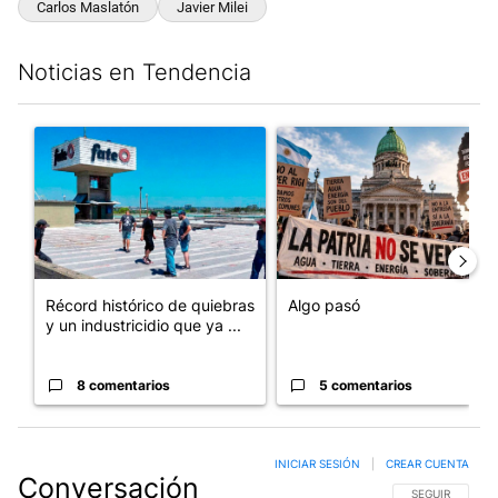
Carlos Maslatón
Javier Milei
Noticias en Tendencia
Este listado muestra los artículos con más comentarios en los últim
Un artículo de tendencia con el título "Récord histórico de qu
Un artículo de tendencia con e
Récord histórico de quiebras
Algo pasó
y un industricidio que ya ...
8 comentarios
5 comentarios
INICIAR SESIÓN
|
CREAR CUENTA
Conversación
SIGA ESTA CO
SEGUIR