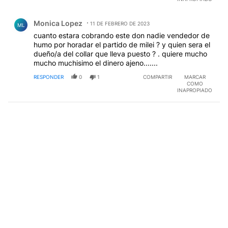
Comentario de Monica Lopez.
Monica Lopez
11 DE FEBRERO DE 2023
ML
cuanto estara cobrando este don nadie vendedor de
humo por horadar el partido de milei ? y quien sera el
dueño/a del collar que lleva puesto ? . quiere mucho
mucho muchisimo el dinero ajeno.......
RESPONDER
0
1
COMPARTIR
MARCAR
COMO
INAPROPIADO