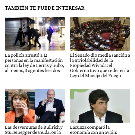
TAMBIÉN TE PUEDE INTERESAR
La policía arrestó a 12
El Senado dio media sanción a
personas en la manifestación
la Inviolabilidad de la
contra la ley de tierras y hubo,
Propiedad Privada: el
al menos, 3 agentes heridos
Gobierno tuvo que ceder en la
Ley del Manejo del Fuego
Las desventuras de Bullrich y
Lacunza comparó la
Sturzenegger desnudaron la
economía con un avión: