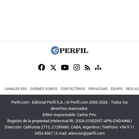
CANALES RSS
QUIENES SOMOS
CONTÁCTENOS
PRIVACIDAD
EQUIPO
REGLAS
Perfil.com - Editorial Perfil S.A.
| © Perfil.com 2006-2026 - Todos los
derechos reservados.
Editor responsable: Carlos Piro.
Registro de la propiedad intelectual RL-2024-31002957-APN-DNDA#MJ
Dirección:
California 2715
,
C1289ABI
,
CABA, Argentina
| Teléfono:
+54 9 11
3453 4567
| E-mail:
atencion@perfil.com