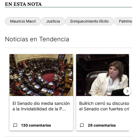
EN ESTA NOTA
Mauricio Macri
Justicia
Enriquecimiento Ilícito
Patrimoni
Noticias en Tendencia
Este listado muestra los artículos con más comentarios en los últim
Un artículo de tendencia con el título "El Senado dio media san
Un artículo de tendencia con el
El Senado dio media sanción
Bullrich cerró su discurso en
a la Inviolabilidad de la P...
el Senado con fuertes crí...
130 comentarios
26 comentarios