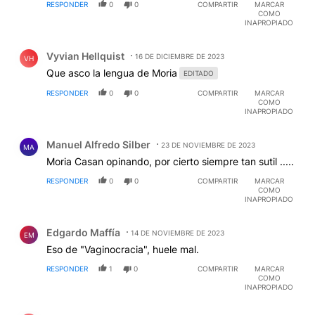
RESPONDER
0
0
COMPARTIR
MARCAR
COMO
INAPROPIADO
Comentario de Vyvian Hellquist.
Vyvian Hellquist
16 DE DICIEMBRE DE 2023
VH
Que asco la lengua de Moria
EDITADO
RESPONDER
0
0
COMPARTIR
MARCAR
COMO
INAPROPIADO
Comentario de Manuel Alfredo Silber.
Manuel Alfredo Silber
23 DE NOVIEMBRE DE 2023
MA
Moria Casan opinando, por cierto siempre tan sutil .....
RESPONDER
0
0
COMPARTIR
MARCAR
COMO
INAPROPIADO
Comentario de Edgardo Maffía.
Edgardo Maffía
14 DE NOVIEMBRE DE 2023
EM
Eso de "Vaginocracia", huele mal.
RESPONDER
1
0
COMPARTIR
MARCAR
COMO
INAPROPIADO
Comentario de Pablo Perasso.