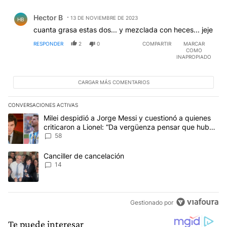
Comentario de Hector B.
Hector B
13 DE NOVIEMBRE DE 2023
HB
cuanta grasa estas dos... y mezclada con heces... jeje
RESPONDER
2
0
COMPARTIR
MARCAR
COMO
INAPROPIADO
CARGAR MÁS COMENTARIOS
CONVERSACIONES ACTIVAS
Este listado muestra los artículos con más comentarios en los últim
Un artículo de tendencia con el título "Milei despidió a Jorge Mes
Milei despidió a Jorge Messi y cuestionó a quienes
criticaron a Lionel: “Da vergüenza pensar que hubo
anti-Messi”
58
Un artículo de tendencia con el título "Canciller de cancelación" 
Canciller de cancelación
14
Gestionado por