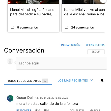
Lionel Messi llegó a Rosario
Karina Milei vuelve al centro
para despedir a su padre, ...
de la escena: reúne a los...
9 comentarios
24 comentarios
INICIAR SESIÓN
|
CREAR CUENTA
Conversación
SIGA ESTA CO
SEGUIR
LOS MÁS RECIENTES
TODOS LOS COMENTARIOS
37
Todos los comentarios
Comentario de Oscar Del.
Oscar Del
27 DE DICIEMBRE DE 2023
OD
moria te estas callendo de la alfombra
RESPONDER
0
0
COMPARTIR
MARCAR