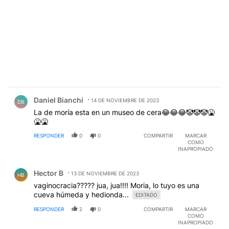
Comentario de Daniel Bianchi.
Daniel Bianchi
14 DE NOVIEMBRE DE 2023
DB
La de moría esta en un museo de cera😂😂😂🤡🤡🤡🤮
🤮🤮
RESPONDER
0
0
COMPARTIR
MARCAR
COMO
INAPROPIADO
Comentario de Hector B.
Hector B
13 DE NOVIEMBRE DE 2023
HB
vaginocracia????? jua, jua!!!! Moria, lo tuyo es una
cueva húmeda y hedionda...
EDITADO
RESPONDER
2
0
COMPARTIR
MARCAR
COMO
INAPROPIADO