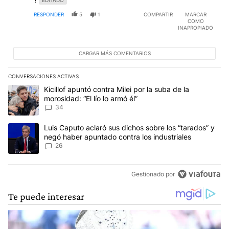
RESPONDER
5
1
COMPARTIR
MARCAR
COMO
INAPROPIADO
CARGAR MÁS COMENTARIOS
CONVERSACIONES ACTIVAS
Este listado muestra los artículos con más comentarios en los últim
Un artículo de tendencia con el título "Kicillof apuntó contra Milei 
Kicillof apuntó contra Milei por la suba de la
morosidad: “El lío lo armó él”
34
Un artículo de tendencia con el título "Luis Caputo aclaró sus dic
Luis Caputo aclaró sus dichos sobre los “tarados” y
negó haber apuntado contra los industriales
26
Gestionado por