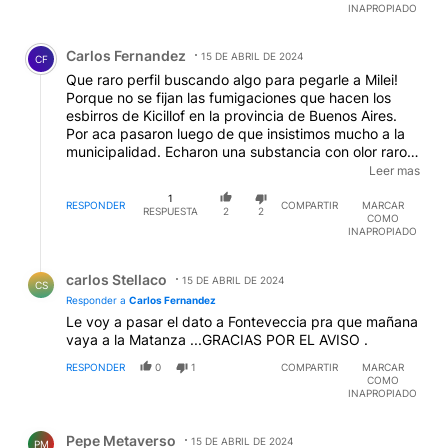
INAPROPIADO
Comentario de Carlos Fernandez.
Carlos Fernandez
15 DE ABRIL DE 2024
CF
Que raro perfil buscando algo para pegarle a Milei!
Porque no se fijan las fumigaciones que hacen los
esbirros de Kicillof en la provincia de Buenos Aires.
Por aca pasaron luego de que insistimos mucho a la
municipalidad. Echaron una substancia con olor raro y
al día siguiente no había un solo cambio, ningún
Leer mas
mosquito muerto, estaba la nube de siempre. Y la
1
culpa la tiene Milei?????
RESPONDER
COMPARTIR
MARCAR
RESPUESTA
2
2
COMO
INAPROPIADO
Respuesta de carlos Stellaco.
carlos Stellaco
15 DE ABRIL DE 2024
CS
Responder a
Carlos Fernandez
Le voy a pasar el dato a Fonteveccia pra que mañana
vaya a la Matanza ...GRACIAS POR EL AVISO .
RESPONDER
0
1
COMPARTIR
MARCAR
COMO
INAPROPIADO
Comentario de Pepe Metaverso.
Pepe Metaverso
15 DE ABRIL DE 2024
PM