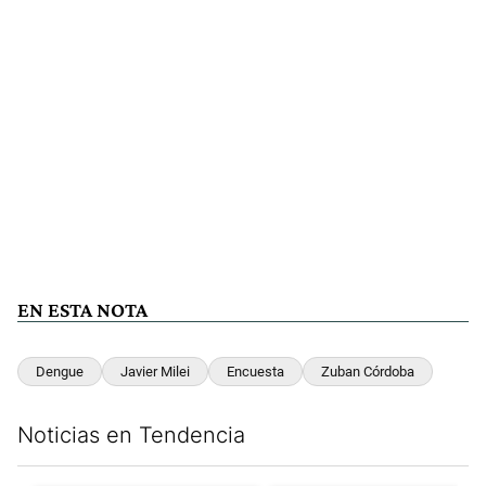
EN ESTA NOTA
Dengue
Javier Milei
Encuesta
Zuban Córdoba
Noticias en Tendencia
Este listado muestra los artículos con más comentarios en los últim