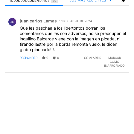
LOS MÁS RECIENTES
TODOS LOS COMENTARIOS
30
Todos los comentarios
Comentario de juan carlos Lamas.
juan carlos Lamas
18 DE ABRIL DE 2024
JC
Que les paschaa a los libertontos borran los
comentarios que les son adversos, no se preocupen el
inquilino Balcarce viene con la imagen en picada, ni
tirando lastre por la borda remonta vuelo, le dicen
globo pinchado!!!.-
RESPONDER
0
0
COMPARTIR
MARCAR
COMO
INAPROPIADO