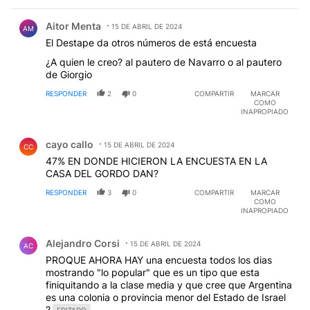
Comentario de Aitor Menta.
Aitor Menta
15 DE ABRIL DE 2024
AM
El Destape da otros números de está encuesta
¿A quien le creo? al pautero de Navarro o al pautero
de Giorgio
RESPONDER
2
0
COMPARTIR
MARCAR
COMO
INAPROPIADO
Comentario de cayo callo.
cayo callo
15 DE ABRIL DE 2024
CC
47% EN DONDE HICIERON LA ENCUESTA EN LA
CASA DEL GORDO DAN?
RESPONDER
3
0
COMPARTIR
MARCAR
COMO
INAPROPIADO
Comentario de Alejandro Corsi.
Alejandro Corsi
15 DE ABRIL DE 2024
AC
PROQUE AHORA HAY una encuesta todos los dias
mostrando "lo popular" que es un tipo que esta
finiquitando a la clase media y que cree que Argentina
es una colonia o provincia menor del Estado de Israel
?
EDITADO