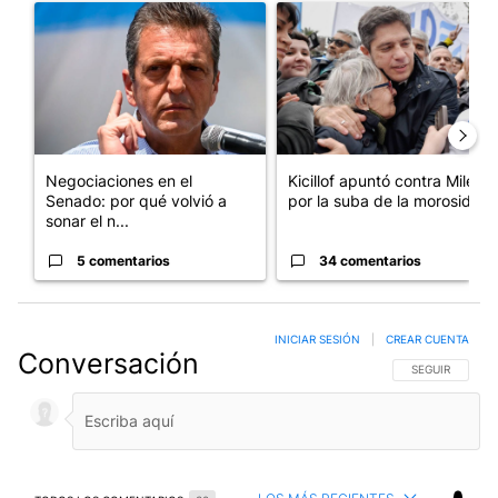
Un artículo de tendencia con el título "Negociaciones en el Se
Un artículo de tendencia con el
Negociaciones en el
Kicillof apuntó contra Milei
Senado: por qué volvió a
por la suba de la morosida...
sonar el n...
5 comentarios
34 comentarios
INICIAR SESIÓN
|
CREAR CUENTA
Conversación
SIGA ESTA CO
SEGUIR