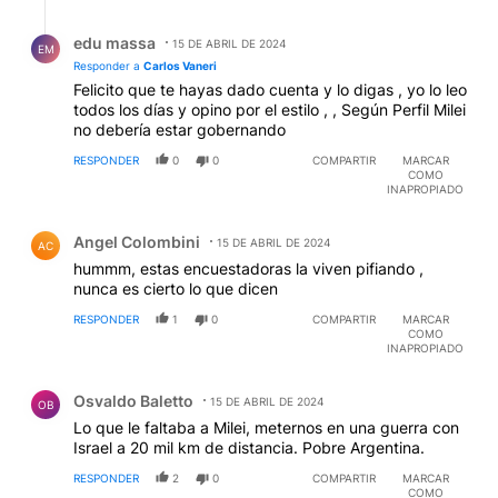
Respuesta de edu massa.
edu massa
15 DE ABRIL DE 2024
EM
Responder a
Carlos Vaneri
Felicito que te hayas dado cuenta y lo digas , yo lo leo
todos los días y opino por el estilo , , Según Perfil Milei
no debería estar gobernando
RESPONDER
0
0
COMPARTIR
MARCAR
COMO
INAPROPIADO
Comentario de Angel Colombini.
Angel Colombini
15 DE ABRIL DE 2024
AC
hummm, estas encuestadoras la viven pifiando ,
nunca es cierto lo que dicen
RESPONDER
1
0
COMPARTIR
MARCAR
COMO
INAPROPIADO
Comentario de Osvaldo Baletto.
Osvaldo Baletto
15 DE ABRIL DE 2024
OB
Lo que le faltaba a Milei, meternos en una guerra con
Israel a 20 mil km de distancia. Pobre Argentina.
RESPONDER
2
0
COMPARTIR
MARCAR
COMO