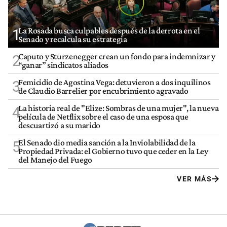
La Rosada busca culpables después de la derrota en el
1
Senado y recalcula su estrategia
Caputo y Sturzenegger crean un fondo para indemnizar y
2
“ganar” sindicatos aliados
Femicidio de Agostina Vega: detuvieron a dos inquilinos
3
de Claudio Barrelier por encubrimiento agravado
La historia real de "Elize: Sombras de una mujer", la nueva
4
película de Netflix sobre el caso de una esposa que
descuartizó a su marido
El Senado dio media sanción a la Inviolabilidad de la
5
Propiedad Privada: el Gobierno tuvo que ceder en la Ley
del Manejo del Fuego
VER MÁS