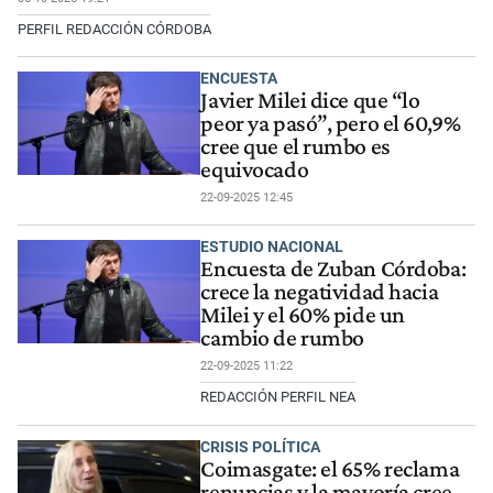
PERFIL REDACCIÓN CÓRDOBA
ENCUESTA
Javier Milei dice que “lo
peor ya pasó”, pero el 60,9%
cree que el rumbo es
equivocado
22-09-2025 12:45
ESTUDIO NACIONAL
Encuesta de Zuban Córdoba:
crece la negatividad hacia
Milei y el 60% pide un
cambio de rumbo
22-09-2025 11:22
REDACCIÓN PERFIL NEA
CRISIS POLÍTICA
Coimasgate: el 65% reclama
renuncias y la mayoría cree