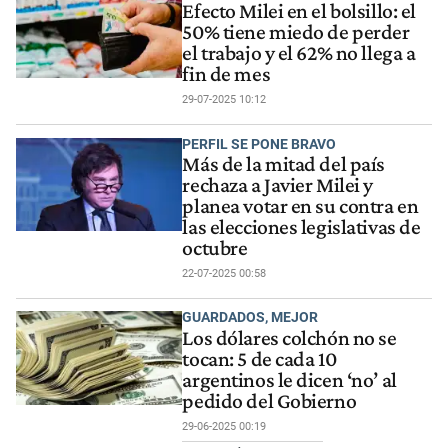
Efecto Milei en el bolsillo: el
50% tiene miedo de perder
el trabajo y el 62% no llega a
fin de mes
29-07-2025 10:12
PERFIL SE PONE BRAVO
Más de la mitad del país
rechaza a Javier Milei y
planea votar en su contra en
las elecciones legislativas de
octubre
22-07-2025 00:58
GUARDADOS, MEJOR
Los dólares colchón no se
tocan: 5 de cada 10
argentinos le dicen ‘no’ al
pedido del Gobierno
29-06-2025 00:19