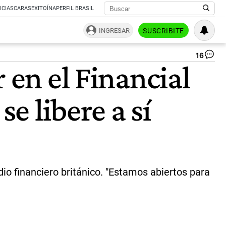
ICIAS
CARAS
EXITOÍNA
PERFIL BRASIL
INGRESAR
SUSCRIBITE
16
Lo
 en el Financial
rec
inc
ve
e libere a sí
de
co
en
dic
el
de
reg
de
io financiero británico. "Estamos abiertos para
au
y
pri
pe
|
Pr