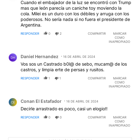
Cuando el embajador de la luz se encontró con Trump
mas que león parecía un caniche toy moviendo la
cola. Milei es un duro con los débiles y arruga con los
poderosos. No sería nada si no fuera el presidente de
Argentina.
RESPONDER
0
2
COMPARTIR
MARCAR
COMO
INAPROPIADO
Comentario de Daniel Hernandez.
Daniel Hernandez
16 DE ABRIL DE 2024
DH
Vos sos un Castrado b0l@ de sebo, mucam@ de los
castros, y limpia erte de persas y rusitos.
RESPONDER
1
1
COMPARTIR
MARCAR
COMO
INAPROPIADO
Comentario de Conan El Estafador.
Conan El Estafador
16 DE ABRIL DE 2024
CE
Decirle arrastrado es poco, casi un elogio!!
RESPONDER
0
0
COMPARTIR
MARCAR
COMO
INAPROPIADO