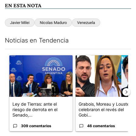
EN ESTA NOTA
Javier Milei
Nicolas Maduro
Venezuela
Noticias en Tendencia
Este listado muestra los artículos con más comentarios en los últim
Un artículo de tendencia con el título "Ley de Tierras: ante el 
Un artículo de tendencia con e
Ley de Tierras: ante el
Grabois, Moreau y Lousteau
riesgo de derrota en el
celebraron el revés del
Senado,...
Gobi...
309 comentarios
46 comentarios