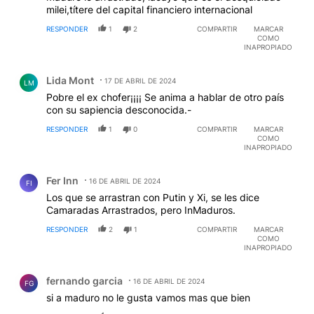
milei,títere del capital financiero internacional
RESPONDER
1
2
COMPARTIR
MARCAR
COMO
INAPROPIADO
Comentario de Lida Mont.
Lida Mont
17 DE ABRIL DE 2024
LM
Pobre el ex chofer¡¡¡¡ Se anima a hablar de otro país
con su sapiencia desconocida.-
RESPONDER
1
0
COMPARTIR
MARCAR
COMO
INAPROPIADO
Comentario de Fer Inn.
Fer Inn
16 DE ABRIL DE 2024
FI
Los que se arrastran con Putin y Xi, se les dice
Camaradas Arrastrados, pero InMaduros.
RESPONDER
2
1
COMPARTIR
MARCAR
COMO
INAPROPIADO
Comentario de fernando garcia.
fernando garcia
16 DE ABRIL DE 2024
FG
si a maduro no le gusta vamos mas que bien