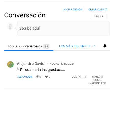
INICIAR SESIÓN
|
CREAR CUENTA
Conversación
SIGA ESTA CO
SEGUIR
LOS MÁS RECIENTES
TODOS LOS COMENTARIOS
83
Todos los comentarios
Comentario de Alejandro David.
Alejandro David
17 DE ABRIL DE 2024
AD
Y Peluca te da las gracias.....
RESPONDER
0
0
COMPARTIR
MARCAR
COMO
INAPROPIADO