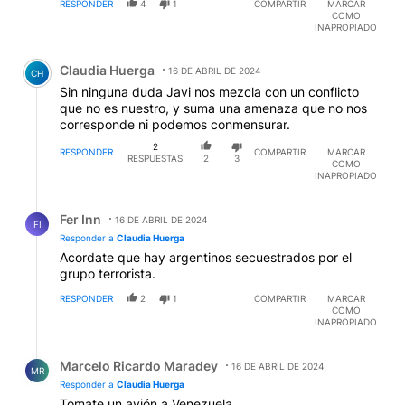
RESPONDER
4
1
COMPARTIR
MARCAR
COMO
INAPROPIADO
Comentario de Claudia Huerga.
Claudia Huerga
16 DE ABRIL DE 2024
CH
Sin ninguna duda Javi nos mezcla con un conflicto
que no es nuestro, y suma una amenaza que no nos
corresponde ni podemos conmensurar.
2
RESPONDER
COMPARTIR
MARCAR
RESPUESTAS
2
3
COMO
INAPROPIADO
Respuesta de Fer Inn.
Fer Inn
16 DE ABRIL DE 2024
FI
Responder a
Claudia Huerga
Acordate que hay argentinos secuestrados por el
grupo terrorista.
RESPONDER
2
1
COMPARTIR
MARCAR
COMO
INAPROPIADO
Respuesta de Marcelo Ricardo Maradey.
Marcelo Ricardo Maradey
16 DE ABRIL DE 2024
MR
Responder a
Claudia Huerga
Tomate un avión a Venezuela