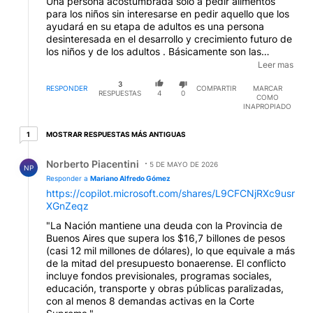
Una persona acostumbrada sólo a pedir alimentos
para los niños sin interesarse en pedir aquello que los
ayudará en su etapa de adultos es una persona
desinteresada en el desarrollo y crecimiento futuro de
los niños y de los adultos . Básicamente son las
mujeres , representantes del 50 % del electorado y a
Leer mas
quienes suelen apuntar los políticos por interés y las
3
políticas por su propia condición , quienes tienen esa
RESPONDER
COMPARTIR
MARCAR
RESPUESTAS
4
0
COMO
mirada a corto plazo ya que , lo único que les interesa
INAPROPIADO
, es reflejarse en su condición de madres y vivir
pidiendo por los niños y por sí mismas . A eso de le
1 respuesta más antiguas
MOSTRAR RESPUESTAS MÁS ANTIGUAS
1
suma la actitud del hombre que quiere vivir sentado
debajo de un árbol tomando cerveza y mirando un
Respuesta de Norberto Piacentini.
Norberto Piacentini
tonto partido de fútbol . Aprendan de los chinos y
5 DE MAYO DE 2026
NP
déjense de mirar hacia otro lado . No pidan a los
Responder a
Mariano Alfredo Gómez
gobiernos aquello que no quieren hacer por sí mismos
https://copilot.microsoft.com/shares/L9CFCNjRXc9usr
.
XGnZeqz
"La Nación mantiene una deuda con la Provincia de
Buenos Aires que supera los $16,7 billones de pesos
(casi 12 mil millones de dólares), lo que equivale a más
de la mitad del presupuesto bonaerense. El conflicto
incluye fondos previsionales, programas sociales,
educación, transporte y obras públicas paralizadas,
con al menos 8 demandas activas en la Corte