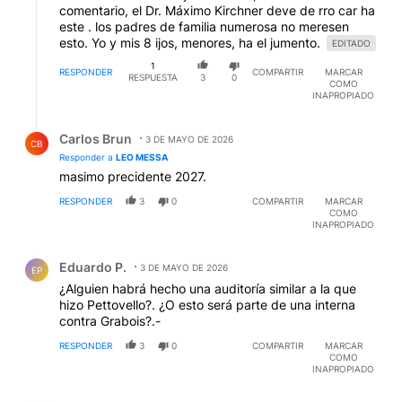
comentario, el Dr. Máximo Kirchner deve de rro car ha
este . los padres de familia numerosa no meresen
esto. Yo y mis 8 ijos, menores, ha el jumento.
EDITADO
1
RESPONDER
COMPARTIR
MARCAR
RESPUESTA
3
0
COMO
INAPROPIADO
Respuesta de Carlos Brun.
Carlos Brun
3 DE MAYO DE 2026
CB
Responder a
LEO MESSA
masimo precidente 2027.
RESPONDER
3
0
COMPARTIR
MARCAR
COMO
INAPROPIADO
Comentario de Eduardo P..
Eduardo P.
3 DE MAYO DE 2026
EP
¿Alguien habrá hecho una auditoría similar a la que
hizo Pettovello?. ¿O esto será parte de una interna
contra Grabois?.-
RESPONDER
3
0
COMPARTIR
MARCAR
COMO
INAPROPIADO
Comentario de LEO MESSA.