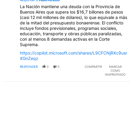
Responder a
Pablo Perasso
La Nación mantiene una deuda con la Provincia de
Buenos Aires que supera los $16,7 billones de pesos
(casi 12 mil millones de dólares), lo que equivale a más
de la mitad del presupuesto bonaerense. El conflicto
incluye fondos previsionales, programas sociales,
educación, transporte y obras públicas paralizadas,
con al menos 8 demandas activas en la Corte
Suprema.
https://copilot.microsoft.com/shares/L9CFCNjRXc9usr
XGnZeqz
RESPONDER
0
0
COMPARTIR
MARCAR
COMO
INAPROPIADO