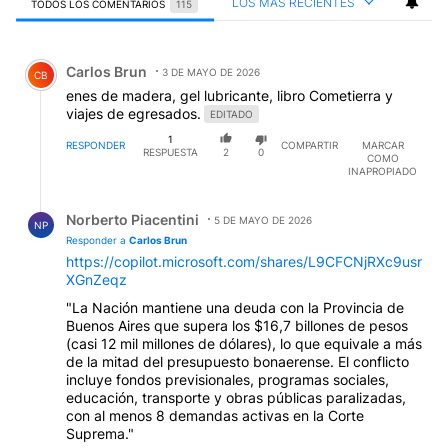
LOS MÁS RECIENTES
TODOS LOS COMENTARIOS
115
Todos los comentarios
Comentario de Carlos Brun.
Carlos Brun
3 DE MAYO DE 2026
CB
enes de madera, gel lubricante, libro Cometierra y
viajes de egresados.
EDITADO
1
RESPONDER
COMPARTIR
MARCAR
RESPUESTA
2
0
COMO
INAPROPIADO
Respuesta de Norberto Piacentini.
Norberto Piacentini
5 DE MAYO DE 2026
NP
Responder a
Carlos Brun
https://copilot.microsoft.com/shares/L9CFCNjRXc9usr
XGnZeqz
"La Nación mantiene una deuda con la Provincia de
Buenos Aires que supera los $16,7 billones de pesos
(casi 12 mil millones de dólares), lo que equivale a más
de la mitad del presupuesto bonaerense. El conflicto
incluye fondos previsionales, programas sociales,
educación, transporte y obras públicas paralizadas,
con al menos 8 demandas activas en la Corte
Suprema."