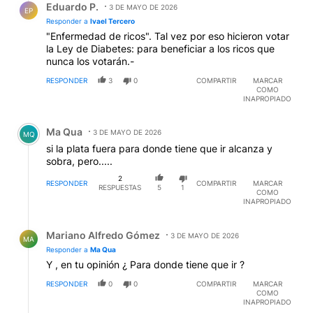
Eduardo P.
3 DE MAYO DE 2026
EP
Responder a
Ivael Tercero
"Enfermedad de ricos". Tal vez por eso hicieron votar
la Ley de Diabetes: para beneficiar a los ricos que
nunca los votarán.-
RESPONDER
3
0
COMPARTIR
MARCAR
COMO
INAPROPIADO
Comentario de Ma Qua.
Ma Qua
3 DE MAYO DE 2026
MQ
si la plata fuera para donde tiene que ir alcanza y
sobra, pero.....
2
RESPONDER
COMPARTIR
MARCAR
RESPUESTAS
5
1
COMO
INAPROPIADO
Respuesta de Mariano Alfredo Gómez.
Mariano Alfredo Gómez
3 DE MAYO DE 2026
MA
Responder a
Ma Qua
Y , en tu opinión ¿ Para donde tiene que ir ?
RESPONDER
0
0
COMPARTIR
MARCAR
COMO
INAPROPIADO