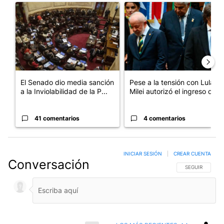
Un artículo de tendencia con el título "El Senado dio media san
Un artículo de tendencia con el
El Senado dio media sanción
Pese a la tensión con Lula,
a la Inviolabilidad de la P...
Milei autorizó el ingreso d...
41 comentarios
4 comentarios
INICIAR SESIÓN
|
CREAR CUENTA
Conversación
SIGA ESTA CO
SEGUIR