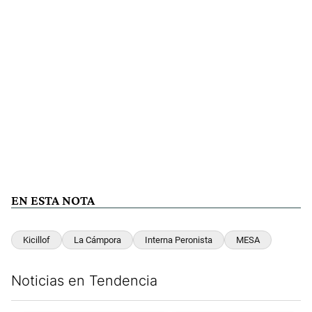
EN ESTA NOTA
Kicillof
La Cámpora
Interna Peronista
MESA
Noticias en Tendencia
Este listado muestra los artículos con más comentarios en los últim