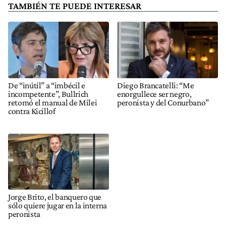
TAMBIÉN TE PUEDE INTERESAR
De “inútil” a “imbécil e
Diego Brancatelli: “Me
incompetente”, Bullrich
enorgullece ser negro,
retomó el manual de Milei
peronista y del Conurbano”
contra Kicillof
Jorge Brito, el banquero que
sólo quiere jugar en la interna
peronista