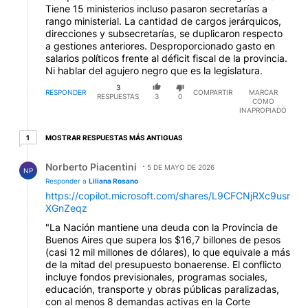
Tiene 15 ministerios incluso pasaron secretarías a
rango ministerial. La cantidad de cargos jerárquicos,
direcciones y subsecretarías, se duplicaron respecto
a gestiones anteriores. Desproporcionado gasto en
salarios políticos frente al déficit fiscal de la provincia.
Ni hablar del agujero negro que es la legislatura.
3
RESPONDER
COMPARTIR
MARCAR
RESPUESTAS
3
0
COMO
INAPROPIADO
1 respuesta más antiguas
MOSTRAR RESPUESTAS MÁS ANTIGUAS
1
Respuesta de Norberto Piacentini.
Norberto Piacentini
5 DE MAYO DE 2026
NP
Responder a
Liliana Rosano
https://copilot.microsoft.com/shares/L9CFCNjRXc9usr
XGnZeqz
"La Nación mantiene una deuda con la Provincia de
Buenos Aires que supera los $16,7 billones de pesos
(casi 12 mil millones de dólares), lo que equivale a más
de la mitad del presupuesto bonaerense. El conflicto
incluye fondos previsionales, programas sociales,
educación, transporte y obras públicas paralizadas,
con al menos 8 demandas activas en la Corte