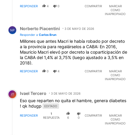
RESPONDER
4
0
COMPARTIR
MARCAR
COMO
INAPROPIADO
Respuesta de Norberto Piacentini.
Norberto Piacentini
3 DE MAYO DE 2026
NP
Responder a
Carlos Brun
Millones que antes Macri le había robado por decreto
a la provincia para regalárselos a CABA: En 2016,
Mauricio Macri elevó por decreto la coparticipación de
la CABA del 1,4% al 3,75% (luego ajustado a 3,5% en
2018).
RESPONDER
0
4
COMPARTIR
MARCAR
COMO
INAPROPIADO
Comentario de Ivael Tercero.
Ivael Tercero
3 DE MAYO DE 2026
IT
Eso que reparten no quita el hambre, genera diabetes
! qk hdugp
EDITADO
1
RESPONDER
COMPARTIR
MARCAR
RESPUESTA
6
0
COMO
INAPROPIADO
Respuesta de Eduardo P..