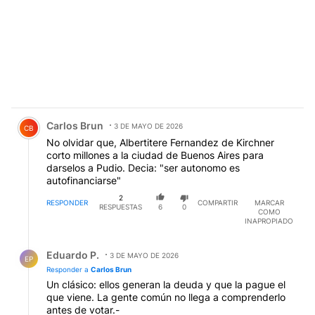
Comentario de Carlos Brun.
Carlos Brun
3 DE MAYO DE 2026
CB
No olvidar que, Albertitere Fernandez de Kirchner
corto millones a la ciudad de Buenos Aires para
darselos a Pudio. Decia: "ser autonomo es
autofinanciarse"
2
RESPONDER
COMPARTIR
MARCAR
RESPUESTAS
6
0
COMO
INAPROPIADO
Respuesta de Eduardo P..
Eduardo P.
3 DE MAYO DE 2026
EP
Responder a
Carlos Brun
Un clásico: ellos generan la deuda y que la pague el
que viene. La gente común no llega a comprenderlo
antes de votar.-