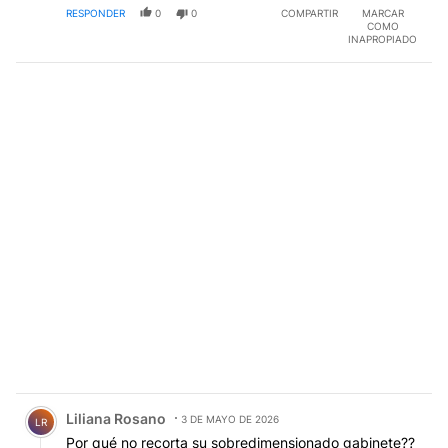
RESPONDER
0
0
COMPARTIR
MARCAR
COMO
INAPROPIADO
Comentario de Liliana Rosano.
Liliana Rosano
3 DE MAYO DE 2026
LR
Por qué no recorta su sobredimensionado gabinete??