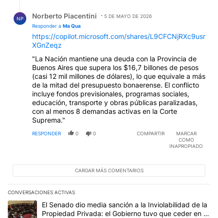
Respuesta de Norberto Piacentini.
Norberto Piacentini
5 DE MAYO DE 2026
NP
Responder a
Ma Qua
https://copilot.microsoft.com/shares/L9CFCNjRXc9usr
XGnZeqz
"La Nación mantiene una deuda con la Provincia de
Buenos Aires que supera los $16,7 billones de pesos
(casi 12 mil millones de dólares), lo que equivale a más
de la mitad del presupuesto bonaerense. El conflicto
incluye fondos previsionales, programas sociales,
educación, transporte y obras públicas paralizadas,
con al menos 8 demandas activas en la Corte
Suprema."
RESPONDER
0
0
COMPARTIR
MARCAR
COMO
INAPROPIADO
CARGAR MÁS COMENTARIOS
CONVERSACIONES ACTIVAS
Este listado muestra los artículos con más comentarios en los últim
Un artículo de tendencia con el título "El Senado dio media sanció
El Senado dio media sanción a la Inviolabilidad de la
Propiedad Privada: el Gobierno tuvo que ceder en la