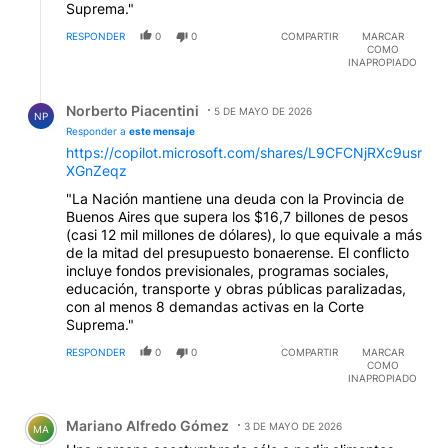
Suprema."
RESPONDER
0
0
COMPARTIR
MARCAR
COMO
INAPROPIADO
Respuesta de Norberto Piacentini.
Norberto Piacentini
5 DE MAYO DE 2026
NP
Responder a
este mensaje
https://copilot.microsoft.com/shares/L9CFCNjRXc9usr
XGnZeqz
"La Nación mantiene una deuda con la Provincia de
Buenos Aires que supera los $16,7 billones de pesos
(casi 12 mil millones de dólares), lo que equivale a más
de la mitad del presupuesto bonaerense. El conflicto
incluye fondos previsionales, programas sociales,
educación, transporte y obras públicas paralizadas,
con al menos 8 demandas activas en la Corte
Suprema."
RESPONDER
0
0
COMPARTIR
MARCAR
COMO
INAPROPIADO
Comentario de Mariano Alfredo Gómez.
Mariano Alfredo Gómez
3 DE MAYO DE 2026
MA