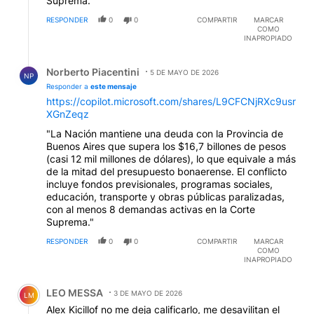
Suprema."
RESPONDER
0
0
COMPARTIR
MARCAR
COMO
INAPROPIADO
Respuesta de Norberto Piacentini.
Norberto Piacentini
5 DE MAYO DE 2026
NP
Responder a
este mensaje
https://copilot.microsoft.com/shares/L9CFCNjRXc9usr
XGnZeqz
"La Nación mantiene una deuda con la Provincia de
Buenos Aires que supera los $16,7 billones de pesos
(casi 12 mil millones de dólares), lo que equivale a más
de la mitad del presupuesto bonaerense. El conflicto
incluye fondos previsionales, programas sociales,
educación, transporte y obras públicas paralizadas,
con al menos 8 demandas activas en la Corte
Suprema."
RESPONDER
0
0
COMPARTIR
MARCAR
COMO
INAPROPIADO
Comentario de LEO MESSA.
LEO MESSA
3 DE MAYO DE 2026
LM
Alex Kicillof no me deja calificarlo, me desavilitan el