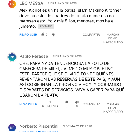
LEO MESSA
3 DE MAYO DE 2026
LM
Alex Kicillof es un ha la patria, el Dr. Máximo Kirchner
deve ha este . los padres de familia numerosa no
meresen esto. Yo y mis 8 ijos, menores, mos ha el
jumento.
EDITADO
RESPONDER
2
1
COMPARTIR
MARCAR
COMO
INAPROPIADO
Comentario de Pablo Perasso.
Pablo Perasso
3 DE MAYO DE 2026
PP
CHE, PARA NADA TENDENCIOSA LA FOTO DE
CABECERA DE MILEI, JA. MEDIO MUY OBJETIVO
ESTE. PARECE QUE SE OLVIDÓ FONTE QUIÉNES
REVENTARON LAS RESERVAS DE ESTE PAÍS, Y AÚN
ASÍ GOBIERNAN LA PROVINCIA HOY, Y COBRANDO
DISPARATES DE SERVICIOS. VAYA A SABER PARA QUÉ
USARON LA PLATA.
1
RESPONDER
COMPARTIR
MARCAR
RESPUESTA
6
0
COMO
INAPROPIADO
Respuesta de Norberto Piacentini.
Norberto Piacentini
5 DE MAYO DE 2026
NP