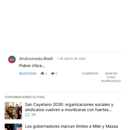
Comentario de Andromeda Bielli.
Andromeda Bielli
1 DE MAYO DE 2026
AB
Pobre chica...
RESPONDER
2
0
COMPARTIR
MARCAR
COMO
INAPROPIADO
CONVERSACIONES ACTIVAS
Este listado muestra los artículos con más comentarios en los últim
Un artículo de tendencia con el título "San Cayetano 2026: organi
San Cayetano 2026: organizaciones sociales y
sindicatos vuelven a movilizarse con fuertes
reclamos al Gobierno
29
Un artículo de tendencia con el título "Los gobernadores marcan l
Los gobernadores marcan límites a Milei y Massa