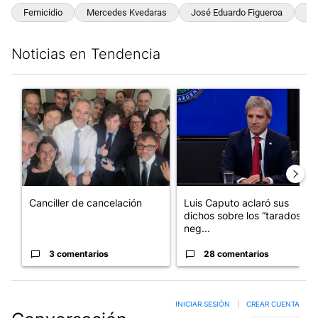
Femicidio
Mercedes Kvedaras
José Eduardo Figueroa
Sa
Noticias en Tendencia
Este listado muestra los artículos con más comentarios en los últim
Un artículo de tendencia con el título "Canciller de cancelación
Un artículo de tendencia con e
Canciller de cancelación
Luis Caputo aclaró sus
dichos sobre los “tarados” y
neg...
3 comentarios
28 comentarios
INICIAR SESIÓN
|
CREAR CUENTA