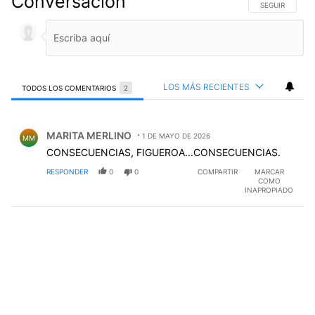
Conversación
SIGA ESTA CO
SEGUIR
LOS MÁS RECIENTES
TODOS LOS COMENTARIOS
2
Todos los comentarios
Comentario de MARITA MERLINO.
MARITA MERLINO
1 DE MAYO DE 2026
MM
CONSECUENCIAS, FIGUEROA...CONSECUENCIAS.
RESPONDER
0
0
COMPARTIR
MARCAR
COMO
INAPROPIADO