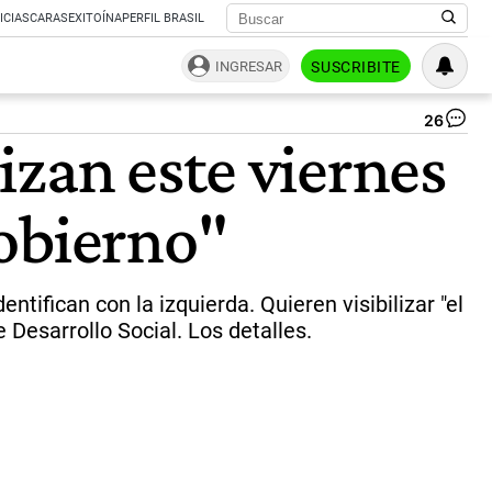
ICIAS
CARAS
EXITOÍNA
PERFIL BRASIL
INGRESAR
SUSCRIBITE
26
Mo
izan este viernes
del
Po
Ob
Gobierno"
en
la
Ci
de
Bu
ntifican con la izquierda. Quieren visibilizar "el
Air
esarrollo Social. Los detalles.
|
Ag
Na