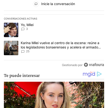
Todos los comentarios
Inicie la conversación
CONVERSACIONES ACTIVAS
Este listado muestra los artículos con más comentarios en los últim
Un artículo de tendencia con el título "Yo, Milei" con 3 comentarios
Yo, Milei
3
Un artículo de tendencia con el título "Karina Milei vuelve al cen
Karina Milei vuelve al centro de la escena: reúne a
los legisladores bonaerenses y acelera el armado
para 2027
25
Gestionado por