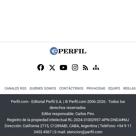
CANALES RSS
QUIENES SOMOS
CONTÁCTENOS
PRIVACIDAD
EQUIPO
REGLAS
Perfil.com - Editorial Perfil S.A.
| © Perfil.com 2006-2026 - Todos los
derechos reservados.
Editor responsable: Carlos Piro.
Registro de la propiedad intelectual RL-2024-31002957-APN-DNDA#MJ
Dirección:
California 2715
,
C1289ABI
,
CABA, Argentina
| Teléfono:
+54 9 11
3453 4567
| E-mail:
atencion@perfil.com