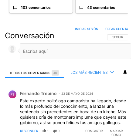
103 comentarios
43 comentarios
INICIAR SESIÓN
|
CREAR CUENTA
Conversación
SIGA ESTA CO
SEGUIR
LOS MÁS RECIENTES
TODOS LOS COMENTARIOS
40
Todos los comentarios
Comentario de Fernando Trebino.
Fernando Trebino
23 DE MAYO DE 2024
FT
Este experto politólogo camporista ha llegado, desde
lo más profundo del conocimiento, a lanzar una
sentencia sin precedentes en boca de un kircho. Más
quisieras cría de montonero implume que cayera este
gobierno, así se ponen felices tus amigos gallegos.
RESPONDER
1
0
COMPARTIR
MARCAR
COMO