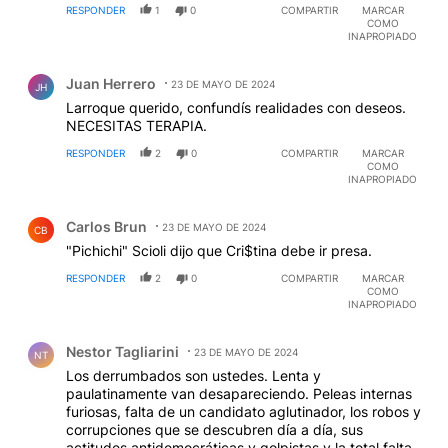
RESPONDER
1
0
COMPARTIR
MARCAR
COMO
INAPROPIADO
Comentario de Juan Herrero.
Juan Herrero
23 DE MAYO DE 2024
JH
Larroque querido, confundís realidades con deseos.
NECESITAS TERAPIA.
RESPONDER
2
0
COMPARTIR
MARCAR
COMO
INAPROPIADO
Comentario de Carlos Brun.
Carlos Brun
23 DE MAYO DE 2024
CB
"Pichichi" Scioli dijo que Cri$tina debe ir presa.
RESPONDER
2
0
COMPARTIR
MARCAR
COMO
INAPROPIADO
Comentario de Nestor Tagliarini.
Nestor Tagliarini
23 DE MAYO DE 2024
NT
Los derrumbados son ustedes. Lenta y
paulatinamente van desapareciendo. Peleas internas
furiosas, falta de un candidato aglutinador, los robos y
corrupciones que se descubren día a día, sus
actitudes antidemocráticas y golpistas y la total falta