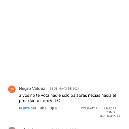
Comentario de Negro Valdez.
Negro Valdez
23 DE MAYO DE 2024
NV
a vos no te vota nadie solo palabras necias hacia el
presidente milei VLLC
RESPONDER
3
0
COMPARTIR
MARCAR
COMO
INAPROPIADO
Comentario de gabriel gomez.