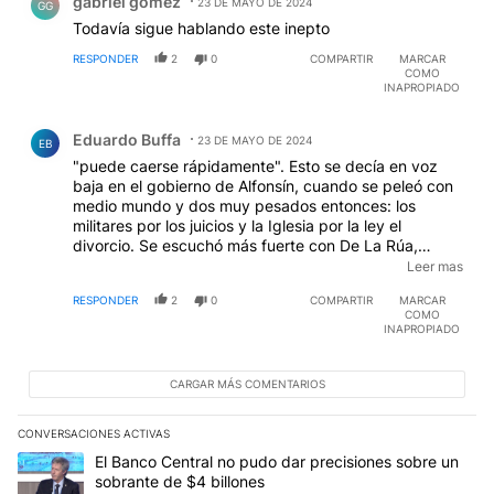
gabriel gomez
23 DE MAYO DE 2024
GG
Todavía sigue hablando este inepto
RESPONDER
2
0
COMPARTIR
MARCAR
COMO
INAPROPIADO
Comentario de Eduardo Buffa.
Eduardo Buffa
23 DE MAYO DE 2024
EB
"puede caerse rápidamente". Esto se decía en voz
baja en el gobierno de Alfonsín, cuando se peleó con
medio mundo y dos muy pesados entonces: los
militares por los juicios y la Iglesia por la ley el
divorcio. Se escuchó más fuerte con De La Rúa,
cuando renunció Chacho Álvarez en un acto de
Leer mas
valentía y patriotismo que lo transformó no en
RESPONDER
2
0
COMPARTIR
MARCAR
patriota, sino en kirchnerista. Algunos usaban esta
COMO
frase contra Macri pero la señora necesitaba que
INAPROPIADO
"otros" se hicieran cargo de sus desastres de ocho
años sin descanso, y el flaco de Boca terminó sus
cuatro años, haciendo historia pero solo por haber
CARGAR MÁS COMENTARIOS
terminado. Ahora reaparece la frase golpista en boca
de un invento de Estela de Carlotto. El problema es
CONVERSACIONES ACTIVAS
que lo único que tiene la opo por ahora es nada.
Este listado muestra los artículos con más comentarios en los últim
Un artículo de tendencia con el título "El Banco Central no pudo 
El Banco Central no pudo dar precisiones sobre un
Simplemente, nada. Y esto lo sabe la parte productiva
sobrante de $4 billones
del país.
EDITADO