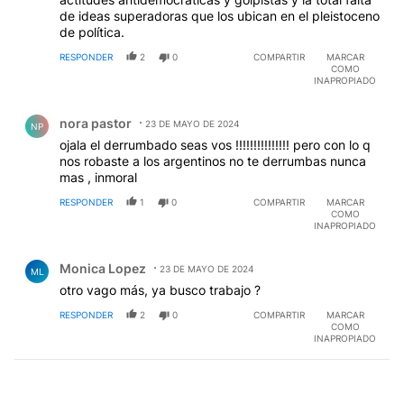
de ideas superadoras que los ubican en el pleistoceno
de política.
RESPONDER
2
0
COMPARTIR
MARCAR
COMO
INAPROPIADO
Comentario de nora pastor.
nora pastor
23 DE MAYO DE 2024
NP
ojala el derrumbado seas vos !!!!!!!!!!!!!!! pero con lo q
nos robaste a los argentinos no te derrumbas nunca
mas , inmoral
RESPONDER
1
0
COMPARTIR
MARCAR
COMO
INAPROPIADO
Comentario de Monica Lopez.
Monica Lopez
23 DE MAYO DE 2024
ML
otro vago más, ya busco trabajo ?
RESPONDER
2
0
COMPARTIR
MARCAR
COMO
INAPROPIADO