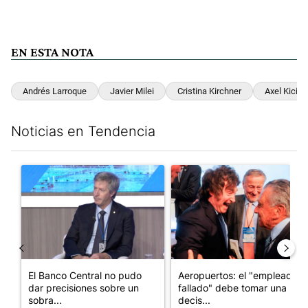
EN ESTA NOTA
Andrés Larroque
Javier Milei
Cristina Kirchner
Axel Kicillo
Noticias en Tendencia
Este listado muestra los artículos con más comentarios en los últim
Un artículo de tendencia con el título "El Banco Central no pud
Un artículo de tendencia con e
El Banco Central no pudo
Aeropuertos: el "empleado
dar precisiones sobre un
fallado" debe tomar una
sobra...
decis...