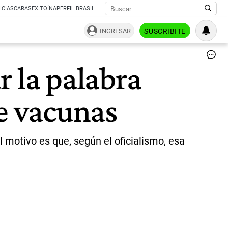
ICIAS
CARAS
EXITOÍNA
PERFIL BRASIL
INGRESAR
SUSCRIBITE
Cá
r la palabra
de
Di
|
de vacunas
Cá
de
Di
 motivo es que, según el oficialismo, esa