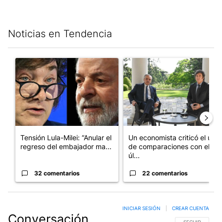
Noticias en Tendencia
Este listado muestra los artículos con más comentarios en los últim
Un artículo de tendencia con el título "Tensión Lula-Milei: “A
Un artículo de tendencia con 
Tensión Lula-Milei: “Anular el
Un economista criticó el uso
regreso del embajador ma...
de comparaciones con el
úl...
32 comentarios
22 comentarios
INICIAR SESIÓN
|
CREAR CUENTA
Conversación
SIGA ESTA CO
SEGUIR