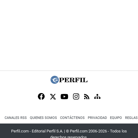
CANALES RSS
QUIENES SOMOS
CONTÁCTENOS
PRIVACIDAD
EQUIPO
REGLAS
Perfil.com - Editorial Perfil S.A.
| © Perfil.com 2006-2026 - Todos los
derechos reservados.