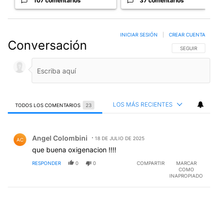
107 comentarios
37 comentarios
INICIAR SESIÓN
|
CREAR CUENTA
Conversación
SIGA ESTA CO
SEGUIR
LOS MÁS RECIENTES
TODOS LOS COMENTARIOS
23
Todos los comentarios
Comentario de Angel Colombini.
Angel Colombini
18 DE JULIO DE 2025
AC
que buena oxigenacion !!!!
RESPONDER
0
0
COMPARTIR
MARCAR
COMO
INAPROPIADO