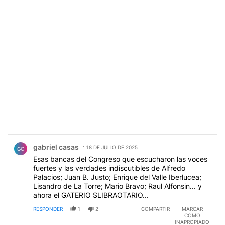
Comentario de gabriel casas.
gabriel casas
18 DE JULIO DE 2025
GC
Esas bancas del Congreso que escucharon las voces
fuertes y las verdades indiscutibles de Alfredo
Palacios; Juan B. Justo; Enrique del Valle Iberlucea;
Lisandro de La Torre; Mario Bravo; Raul Alfonsin... y
ahora el GATERIO $LIBRAOTARIO...
RESPONDER
1
2
COMPARTIR
MARCAR
COMO
INAPROPIADO