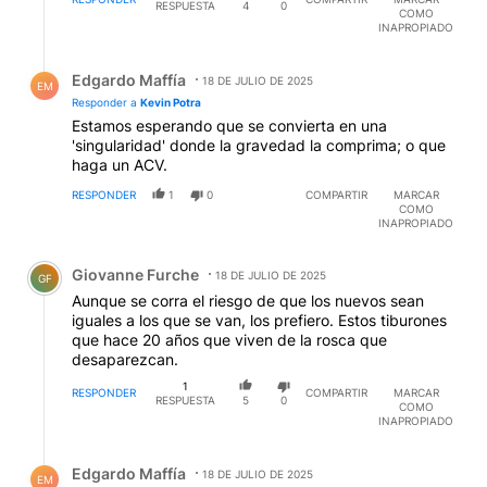
RESPUESTA
4
0
COMO
INAPROPIADO
Respuesta de Edgardo Maffía.
Edgardo Maffía
18 DE JULIO DE 2025
EM
Responder a
Kevin Potra
Estamos esperando que se convierta en una
'singularidad' donde la gravedad la comprima; o que
haga un ACV.
RESPONDER
1
0
COMPARTIR
MARCAR
COMO
INAPROPIADO
Comentario de Giovanne Furche.
Giovanne Furche
18 DE JULIO DE 2025
GF
Aunque se corra el riesgo de que los nuevos sean
iguales a los que se van, los prefiero. Estos tiburones
que hace 20 años que viven de la rosca que
desaparezcan.
1
RESPONDER
COMPARTIR
MARCAR
RESPUESTA
5
0
COMO
INAPROPIADO
Respuesta de Edgardo Maffía.
Edgardo Maffía
18 DE JULIO DE 2025
EM