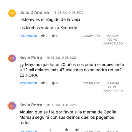
Comentario de Julio D Andrea.
Julio D Andrea
18 DE JULIO DE 2025
JD
losteaw es el elegido de la vieja
los kirchos votarán a Kennedy
RESPONDER
2
0
COMPARTIR
MARCAR
COMO
INAPROPIADO
Comentario de Kevin Potra.
Kevin Potra
18 DE JULIO DE 2025
KP
¿y Mayans que hace 20 años nos cobra el equivalente
a 12 mil dólares más 47 asesores no se podrá retirar?
ES HORA.
RESPONDER
4
0
COMPARTIR
MARCAR
COMO
INAPROPIADO
Comentario de Kevin Potra.
Kevin Potra
18 DE JULIO DE 2025
KP
Alguien que se fije por favor si la merma de Cecilia
Moreau seguirá con sus delirios que los pagamos
todos.
1
RESPONDER
COMPARTIR
MARCAR