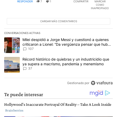
RESPONDER
7
1
COMPARTIR
MARCAR
COMO
INAPROPIADO
CARGAR MÁS COMENTARIOS
CONVERSACIONES ACTIVAS
Este listado muestra los artículos con más comentarios en los últim
Un artículo de tendencia con el título "Milei despidió a Jorge Mes
Milei despidió a Jorge Messi y cuestionó a quienes
criticaron a Lionel: “Da vergüenza pensar que hubo
anti-Messi”
107
Un artículo de tendencia con el título "Récord histórico de quie
Récord histórico de quiebras y un industricidio que
ya supera a macrismo, pandemia y menemismo
37
Gestionado por