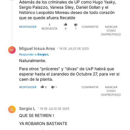
Además de los criminales de UP como Hugo Yasky,
Sergio Palazzo, Vanesa Siley, Daniel Gollan y el
histórico Leopoldo Moreau deseo de todo corazón
que se quede afuera Recalde
1
RESPONDER
COMPARTIR
MARCAR
RESPUESTA
8
1
COMO
INAPROPIADO
Respuesta de Miguel Insua Area.
Miguel Insua Area
18 DE JULIO DE 2025
MI
Responder a
Sergio L
Naturalmente.
Para otros "próceres" y "divas" de UxP habrá que
esperar hasta el zarandeo de Octubre 27, para ver si
caen de la planta.
RESPONDER
6
1
COMPARTIR
MARCAR
COMO
INAPROPIADO
Comentario de Sergio L.
Sergio L
18 DE JULIO DE 2025
SL
QUE SE RETIREN !
YA ROBARON BASTANTE