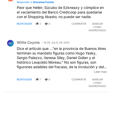
Responder a
Giovanne Furche
Peor que Heller; Súcubo de Ezkneazy y cómplice en
el vaciamiento del Banco Credicoop para quedarse
con el Shopping Abasto; no puede ser nadie.
RESPONDER
2
0
COMPARTIR
MARCAR
COMO
INAPROPIADO
Comentario de Willie Coyote.
Willie Coyote
18 DE JULIO DE 2025
WC
Dice el artículo que ...“en la provincia de Buenos Aires
terminan su mandato figuras como Hugo Yasky,
Sergio Palazzo, Vanesa Siley, Daniel Gollan y el
histórico Leopoldo Moreau." No son figuras, son
figurones adalides del fracaso, de la involución y del
anacronismo. Ya bastante hay con "Pudió" como
Leer mas
gobernador, como para que estos clavos oxidados
RESPONDER
7
0
COMPARTIR
MARCAR
sigan en el Congreso bonaerense, convertido en una
COMO
cueva de malandras.
INAPROPIADO