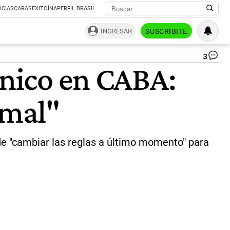
ICIAS
CARAS
EXITOÍNA
PERFIL BRASIL
INGRESAR
SUSCRIBITE
3
Bu
ónico en CABA:
de
Mil
Ra
 mal"
Ma
|
Se
Pi
de "cambiar las reglas a último momento" para