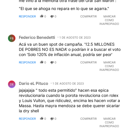
me vino a la memoria otra frase del Gral San Martin :
"El que se ahoga no repara en lo que se agarra."
RESPONDER
0
0
COMPARTIR
MARCAR
COMO
INAPROPIADO
Comentario de Federico Benedetti.
Federico Benedetti
1 DE AGOSTO DE 2023
FB
Acá va un buen spot de campaña. '12.5 MILLONES
DE POBRES NO ES NADA' o podrían ir a buscar el voto
con 'Solo 120% de inflación anual, podría ser peor'
RESPONDER
0
0
COMPARTIR
MARCAR
COMO
INAPROPIADO
Comentario de Dario eL Pituco.
Dario eL Pituco
1 DE AGOSTO DE 2023
DE
jajajajaja " todo esta permitido" hacen esa epica
revolucionaria cuando la porota revoluciona con rolex
y Louis Vuiton, que ridiculez, encima les hacen votar a
Massa. Hasta mayra mendoza se debe querer sicariar
la dry shell
RESPONDER
0
0
COMPARTIR
MARCAR
COMO
INAPROPIADO