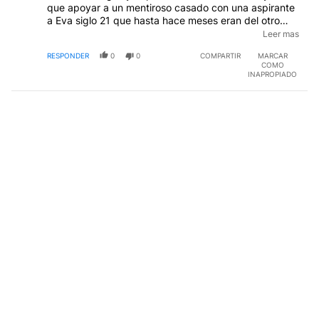
que apoyar a un mentiroso casado con una aspirante
a Eva siglo 21 que hasta hace meses eran del otro
lado de la tapia nac&pop. Los actuales "patriotas"
Leer mas
siguen esperanzados en el voto sonzo: roban pero
RESPONDER
0
0
COMPARTIR
MARCAR
hacen...todas mal. Ya es tarde. Sorry.
EDITADO
COMO
INAPROPIADO