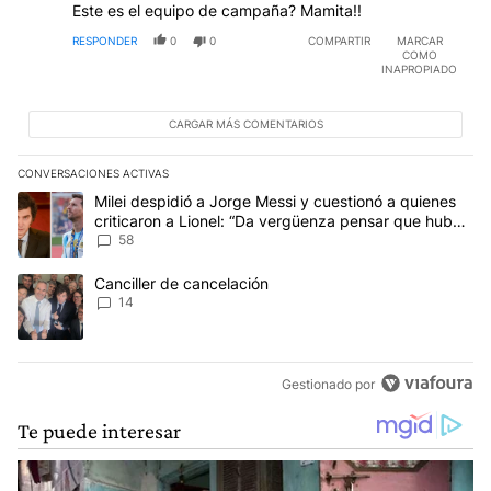
Este es el equipo de campaña? Mamita!!
RESPONDER
0
0
COMPARTIR
MARCAR
COMO
INAPROPIADO
CARGAR MÁS COMENTARIOS
CONVERSACIONES ACTIVAS
Este listado muestra los artículos con más comentarios en los últim
Un artículo de tendencia con el título "Milei despidió a Jorge Mes
Milei despidió a Jorge Messi y cuestionó a quienes
criticaron a Lionel: “Da vergüenza pensar que hubo
anti-Messi”
58
Un artículo de tendencia con el título "Canciller de cancelación" 
Canciller de cancelación
14
Gestionado por