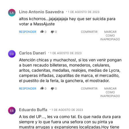
Comentario de Lino Antonio Saavedra.
Lino Antonio Saavedra
1 DE AGOSTO DE 2023
LA
altos kchorros...jajajajajaja hay que ser suicida para
votar a MassAjuste
RESPONDER
0
0
COMPARTIR
MARCAR
COMO
INAPROPIADO
Comentario de Carlos Daneri.
Carlos Daneri
1 DE AGOSTO DE 2023
CD
Atención chicas y muchachos!, si los ven venir pongan
a buen recaudo billeteras, monederos, celulares,
aritos, cadenitas, medallas, realojes, medias de Lycra,
camperas infladas, zapatillas de marca, el mercadito,
el puestito de la feria, la ganchera, el mostrador.
RESPONDER
0
0
COMPARTIR
MARCAR
COMO
INAPROPIADO
Comentario de Eduardo Buffa.
Eduardo Buffa
1 DE AGOSTO DE 2023
EB
A los del UP..., les va como tal. Es que nada dura para
siempre y lo que fuera una señora con su pinta ya
muestra arrugas y expansiones localizadas.Hoy tiene