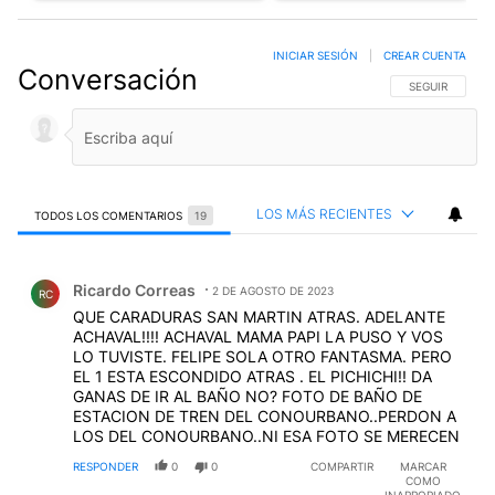
INICIAR SESIÓN
|
CREAR CUENTA
Conversación
SIGA ESTA CO
SEGUIR
LOS MÁS RECIENTES
TODOS LOS COMENTARIOS
19
Todos los comentarios
Comentario de Ricardo Correas.
Ricardo Correas
2 DE AGOSTO DE 2023
RC
QUE CARADURAS SAN MARTIN ATRAS. ADELANTE
ACHAVAL!!!! ACHAVAL MAMA PAPI LA PUSO Y VOS
LO TUVISTE. FELIPE SOLA OTRO FANTASMA. PERO
EL 1 ESTA ESCONDIDO ATRAS . EL PICHICHI!! DA
GANAS DE IR AL BAÑO NO? FOTO DE BAÑO DE
ESTACION DE TREN DEL CONOURBANO..PERDON A
LOS DEL CONOURBANO..NI ESA FOTO SE MERECEN
RESPONDER
0
0
COMPARTIR
MARCAR
COMO