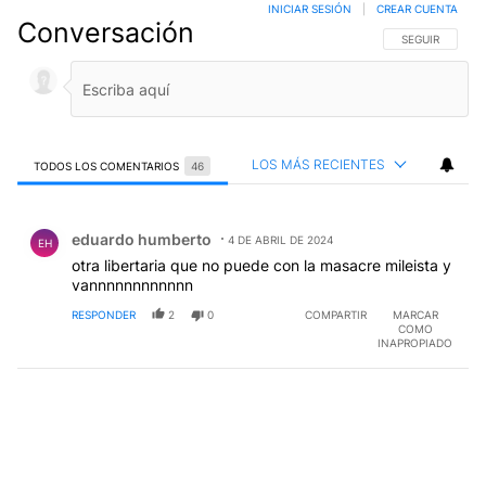
INICIAR SESIÓN
|
CREAR CUENTA
Conversación
SIGA ESTA CO
SEGUIR
LOS MÁS RECIENTES
TODOS LOS COMENTARIOS
46
Todos los comentarios
Comentario de eduardo humberto.
eduardo humberto
4 DE ABRIL DE 2024
EH
otra libertaria que no puede con la masacre mileista y
vannnnnnnnnnnn
RESPONDER
2
0
COMPARTIR
MARCAR
COMO
INAPROPIADO