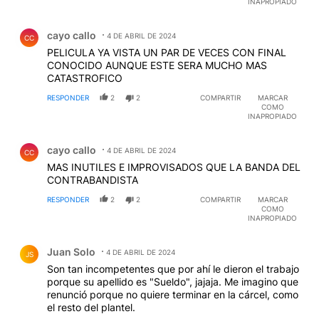
INAPROPIADO
Comentario de cayo callo.
cayo callo
4 DE ABRIL DE 2024
CC
PELICULA YA VISTA UN PAR DE VECES CON FINAL
CONOCIDO AUNQUE ESTE SERA MUCHO MAS
CATASTROFICO
RESPONDER
2
2
COMPARTIR
MARCAR
COMO
INAPROPIADO
Comentario de cayo callo.
cayo callo
4 DE ABRIL DE 2024
CC
MAS INUTILES E IMPROVISADOS QUE LA BANDA DEL
CONTRABANDISTA
RESPONDER
2
2
COMPARTIR
MARCAR
COMO
INAPROPIADO
Comentario de Juan Solo.
Juan Solo
4 DE ABRIL DE 2024
JS
Son tan incompetentes que por ahí le dieron el trabajo
porque su apellido es "Sueldo", jajaja. Me imagino que
renunció porque no quiere terminar en la cárcel, como
el resto del plantel.