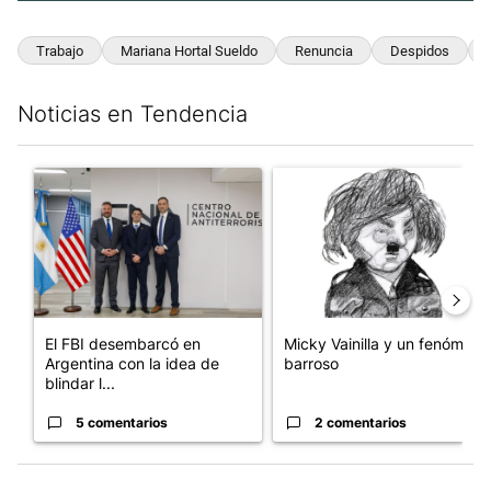
Trabajo
Mariana Hortal Sueldo
Renuncia
Despidos
Noticias en Tendencia
Este listado muestra los artículos con más comentarios en los últim
Un artículo de tendencia con el título "El FBI desembarcó en Arge
Un artículo de tendencia con e
El FBI desembarcó en
Micky Vainilla y un fenómeno
Argentina con la idea de
barroso
blindar l...
5 comentarios
2 comentarios