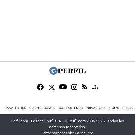
CANALES RSS
QUIENES SOMOS
CONTÁCTENOS
PRIVACIDAD
EQUIPO
REGLAS
Perfil.com - Editorial Perfil S.A.
| © Perfil.com 2006-2026 - Todos los
derechos reservados.
Editor responsable: Carlos Piro.