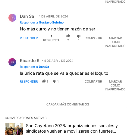
INAPROPIADO
Respuesta de Dan Sa.
Dan Sa
4 DE ABRIL DE 2024
DS
Responder a
Gustavo Sobrino
No más curro y no tienen razón de ser
1
RESPONDER
COMPARTIR
MARCAR
RESPUESTA
2
1
COMO
INAPROPIADO
Respuesta de Ricardo R.
Ricardo R
4 DE ABRIL DE 2024
RR
Responder a
Dan Sa
la única rata que se va a quedar es el loquito
RESPONDER
1
1
COMPARTIR
MARCAR
COMO
INAPROPIADO
CARGAR MÁS COMENTARIOS
CONVERSACIONES ACTIVAS
Este listado muestra los artículos con más comentarios en los últim
Un artículo de tendencia con el título "San Cayetano 2026: organi
San Cayetano 2026: organizaciones sociales y
sindicatos vuelven a movilizarse con fuertes