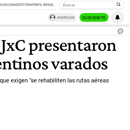
ICIAS
CARAS
EXITOÍNA
PERFIL BRASIL
INGRESAR
SUSCRIBITE
Va
e JxC presentaron
en
el
ext
entinos varados
|
Te
que exigen "se rehabiliten las rutas aéreas