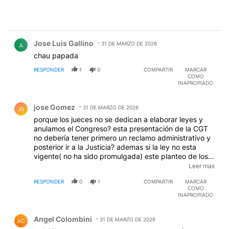
Comentario de Jose Luis Gallino.
Jose Luis Gallino
31 DE MARZO DE 2026
JL
chau papada
RESPONDER
1
0
COMPARTIR
MARCAR
COMO
INAPROPIADO
Comentario de jose Gomez.
jose Gomez
31 DE MARZO DE 2026
JG
porque los jueces no se dedican a elaborar leyes y
anulamos el Congreso? esta presentación de la CGT
no debería tener primero un reclamo administrativo y
posterior ir a la Justicia? ademas si la ley no esta
vigente( no ha sido promulgada) este planteo de los
gordos cegetista sería abstracto por que no ha sido
Leer mas
promulgada en el boletin oi¿ficial es decir no se la
RESPONDER
0
1
COMPARTIR
MARCAR
puede aplicar en fin Argentina un pias de locos jejejeje
COMO
INAPROPIADO
Comentario de Angel Colombini.
Angel Colombini
31 DE MARZO DE 2026
AC