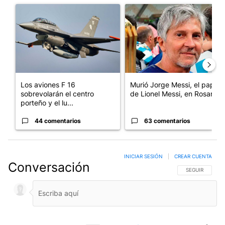
Un artículo de tendencia con el título "Los aviones F 16 sobrevo
Un artículo de tendencia con e
Los aviones F 16
Murió Jorge Messi, el papá
sobrevolarán el centro
de Lionel Messi, en Rosario
porteño y el lu...
44 comentarios
63 comentarios
INICIAR SESIÓN
|
CREAR CUENTA
Conversación
SIGA ESTA CO
SEGUIR