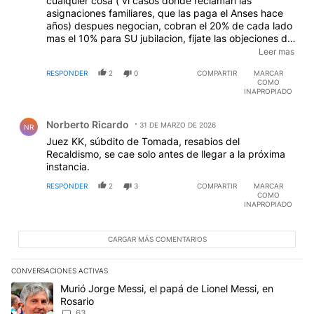
cualquier cosa ( vi casos donde reclaman las
asignaciones familiares, que las paga el Anses hace
años) despues negocian, cobran el 20% de cada lado
mas el 10% para SU jubilacion, fijate las objeciones del
No tan Gil Laavedra, el cobro en cuotas de los
Leer mas
honorarios y la responsabilidad de ellos si reclaman en
RESPONDER
2
0
COMPARTIR
MARCAR
forma exhorbitante, el resto no les importa, ahi hay
COMO
que corregir, la Babas del Diablo que dejo Recalde.
INAPROPIADO
Comentario de Norberto Ricardo.
Norberto Ricardo
31 DE MARZO DE 2026
NR
Juez KK, súbdito de Tomada, resabios del
Recaldismo, se cae solo antes de llegar a la próxima
instancia.
RESPONDER
2
3
COMPARTIR
MARCAR
COMO
INAPROPIADO
CARGAR MÁS COMENTARIOS
CONVERSACIONES ACTIVAS
Este listado muestra los artículos con más comentarios en los últim
Un artículo de tendencia con el título "Murió Jorge Messi, el papá
Murió Jorge Messi, el papá de Lionel Messi, en
Rosario
63