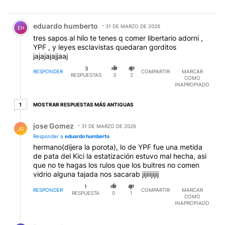
Comentario de eduardo humberto.
eduardo humberto
31 DE MARZO DE 2026
EH
tres sapos al hilo te tenes q comer libertario adorni ,
YPF , y leyes esclavistas quedaran gorditos
jajajajajjaaj
3
RESPONDER
COMPARTIR
MARCAR
RESPUESTAS
3
2
COMO
INAPROPIADO
1 respuesta más antiguas
MOSTRAR RESPUESTAS MÁS ANTIGUAS
1
Respuesta de jose Gomez.
jose Gomez
31 DE MARZO DE 2026
JG
Responder a
eduardo humberto
hermano(dijera la porota), lo de YPF fue una metida
de pata del Kici la estatización estuvo mal hecha, asi
que no te hagas los rulos que los buitres no comen
vidrio alguna tajada nos sacarab jijiiijijij
1
RESPONDER
COMPARTIR
MARCAR
RESPUESTA
0
1
COMO
INAPROPIADO
Respuesta de Dengue Lopez.