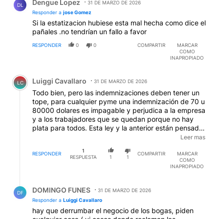
Dengue Lopez
31 DE MARZO DE 2026
DL
Responder a
jose Gomez
Si la estatizacion hubiese esta mal hecha como dice el
pañales .no tendrían un fallo a favor
RESPONDER
0
0
COMPARTIR
MARCAR
COMO
INAPROPIADO
Comentario de Luiggi Cavallaro.
Luiggi Cavallaro
31 DE MARZO DE 2026
LC
Todo bien, pero las indemnizaciones deben tener un
tope, para cualquier pyme una indemnización de 70 u
80000 dolares es impagable y perjudica a la empresa
y a los trabajadores que se quedan porque no hay
plata para todos. Esta ley y la anterior están pensadas
para hundir a las empresas nacionales, sobre todo a
Leer mas
las más chicas. Los juicios no deben durar más de 6
1
meses, debe un seguro de desempleo de un año
RESPONDER
COMPARTIR
MARCAR
RESPUESTA
1
1
COMO
pagado por el Anses que oscile entre los 800 y los
INAPROPIADO
1800 dolares y una indemnización que no supere los
20.000 dolares.
Respuesta de DOMINGO FUNES.
DOMINGO FUNES
31 DE MARZO DE 2026
DF
Responder a
Luiggi Cavallaro
hay que derrumbar el negocio de los bogas, piden