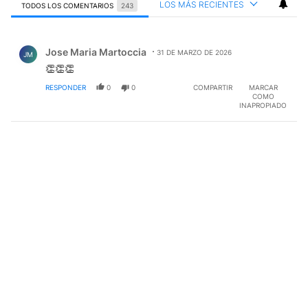
LOS MÁS RECIENTES
TODOS LOS COMENTARIOS
243
Todos los comentarios
Comentario de Jose Maria Martoccia.
Jose Maria Martoccia
31 DE MARZO DE 2026
JM
👏👏👏
RESPONDER
0
0
COMPARTIR
MARCAR
COMO
INAPROPIADO