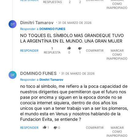
RESPUESTAS
2
2
COMO
INAPROPIADO
Respuesta de Dimitri Tamarov.
Dimitri Tamarov
31 DE MARZO DE 2026
DT
Responder a
DOMINGO FUNES
NO TOQUES EL SİMBOLO MAS GRANDEQUE TUVO
LA ARGENTİNA EN EL MUNDO. UNA GRAN MUJER
1
RESPONDER
COMPARTIR
MARCAR
RESPUESTA
0
1
COMO
INAPROPIADO
Respuesta de DOMINGO FUNES.
DOMINGO FUNES
31 DE MARZO DE 2026
DF
Responder a
Dimitri Tamarov
no toco al simbolo, me refiero a la poca capacidad de
nuestros dirigentes que permitieron que el futuro nos
pase por encima y siguen en la epoca donde no se
conocia internet siquiera, dentro de dos años los
unicos que van a tener trabajo van a ser los plomeros,
el mundo esta en Venus y nosotros hablando de la
Fundacion Evita, se entiende ?
RESPONDER
1
0
COMPARTIR
MARCAR
COMO
INAPROPIADO