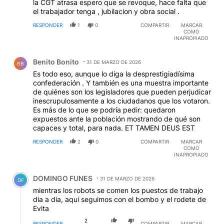
la CGT atrasa espero que se revoque, hace falta que
el trabajador tenga , jubilacion y obra social .
RESPONDER
1
0
COMPARTIR
MARCAR
COMO
INAPROPIADO
Comentario de Benito Bonito.
Benito Bonito
31 DE MARZO DE 2026
BB
Es todo eso, aunque lo diga la desprestigiadísima
confederación . Y también es una muestra importante
de quiénes son los legisladores que pueden perjudicar
inescrupulosamente a los ciudadanos que los votaron.
Es más de lo que se podría pedir: quedaron
expuestos ante la población mostrando de qué son
capaces y total, para nada. ET TAMEN DEUS EST
RESPONDER
2
0
COMPARTIR
MARCAR
COMO
INAPROPIADO
Comentario de DOMINGO FUNES.
DOMINGO FUNES
31 DE MARZO DE 2026
DF
mientras los robots se comen los puestos de trabajo
dia a dia, aqui seguimos con el bombo y el rodete de
Evita
2
RESPONDER
COMPARTIR
MARCAR