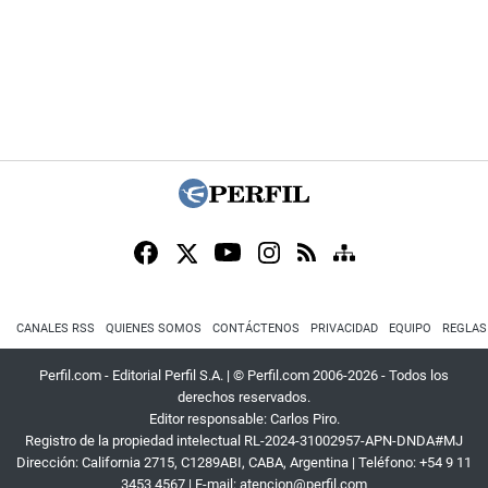
CANALES RSS
QUIENES SOMOS
CONTÁCTENOS
PRIVACIDAD
EQUIPO
REGLAS
Perfil.com - Editorial Perfil S.A.
| © Perfil.com 2006-2026 - Todos los
derechos reservados.
Editor responsable: Carlos Piro.
Registro de la propiedad intelectual RL-2024-31002957-APN-DNDA#MJ
Dirección:
California 2715
,
C1289ABI
,
CABA, Argentina
| Teléfono:
+54 9 11
3453 4567
| E-mail:
atencion@perfil.com