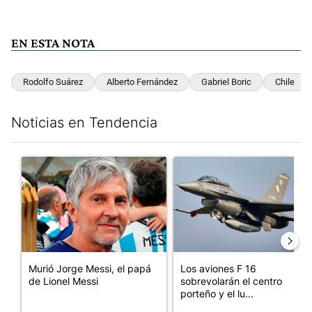
EN ESTA NOTA
Rodolfo Suárez
Alberto Fernández
Gabriel Boric
Chile
Noticias en Tendencia
Este listado muestra los artículos con más comentarios en los últim
Un artículo de tendencia con el título "Murió Jorge Messi, el p
Un artículo de tendencia con e
Murió Jorge Messi, el papá
Los aviones F 16
de Lionel Messi
sobrevolarán el centro
porteño y el lu...