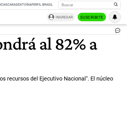
ICIAS
CARAS
EXITOÍNA
PERFIL BRASIL
INGRESAR
SUSCRIBITE
def
ondrá al 82% a
|
Ce
 recursos del Ejecutivo Nacional". El núcleo