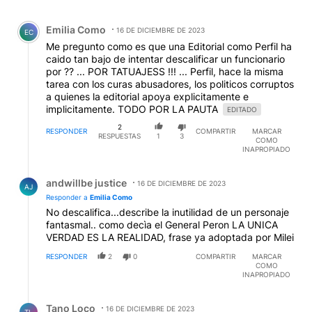
Comentario de Emilia Como.
Emilia Como
16 DE DICIEMBRE DE 2023
EC
Me pregunto como es que una Editorial como Perfil ha
caido tan bajo de intentar descalificar un funcionario
por ?? ... POR TATUAJESS !!! ... Perfil, hace la misma
tarea con los curas abusadores, los politicos corruptos
a quienes la editorial apoya explicitamente e
implicitamente. TODO POR LA PAUTA
EDITADO
2
RESPONDER
COMPARTIR
MARCAR
RESPUESTAS
1
3
COMO
INAPROPIADO
Respuesta de andwillbe justice.
andwillbe justice
16 DE DICIEMBRE DE 2023
AJ
Responder a
Emilia Como
No descalifica...describe la inutilidad de un personaje
fantasmal.. como decìa el General Peron LA UNICA
VERDAD ES LA REALIDAD, frase ya adoptada por Milei
RESPONDER
2
0
COMPARTIR
MARCAR
COMO
INAPROPIADO
Respuesta de Tano Loco.
Tano Loco
16 DE DICIEMBRE DE 2023