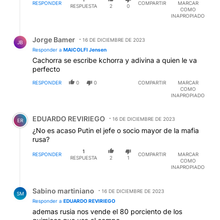
RESPONDER
COMPARTIR
MARCAR
RESPUESTA
2
0
COMO
INAPROPIADO
Respuesta de Jorge Bamer.
Jorge Bamer
16 DE DICIEMBRE DE 2023
JB
Responder a
MAICOLFI Jensen
Cachorra se escribe kchorra y adivina a quien le va
perfecto
RESPONDER
0
0
COMPARTIR
MARCAR
COMO
INAPROPIADO
Comentario de EDUARDO REVIRIEGO.
EDUARDO REVIRIEGO
16 DE DICIEMBRE DE 2023
ER
¿No es acaso Putin el jefe o socio mayor de la mafia
rusa?
1
RESPONDER
COMPARTIR
MARCAR
RESPUESTA
2
1
COMO
INAPROPIADO
Respuesta de Sabino martiniano.
Sabino martiniano
16 DE DICIEMBRE DE 2023
SM
Responder a
EDUARDO REVIRIEGO
ademas rusia nos vende el 80 porciento de los