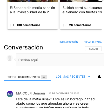
El Senado dio media sanción
Bullrich cerró su discurso en
a la Inviolabilidad de la P...
el Senado con fuertes crí...
130 comentarios
26 comentarios
INICIAR SESIÓN
|
CREAR CUENTA
Conversación
SIGA ESTA CO
SEGUIR
LOS MÁS RECIENTES
TODOS LOS COMENTARIOS
52
Todos los comentarios
Comentario de MAICOLFI Jensen.
MAICOLFI Jensen
16 DE DICIEMBRE DE 2023
MJ
Este de la mafia rusa?? Este es un borrego in fr ad
otado como los que abundan ahora y se creen
superheroes y se tatúan para reafirmar la baja