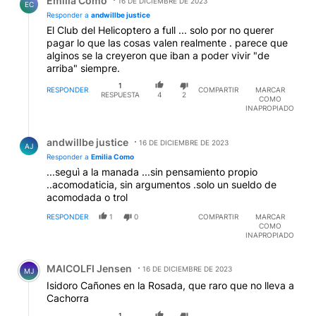
Emilia Como
16 DE DICIEMBRE DE 2023
EC
Responder a
andwillbe justice
El Club del Helicoptero a full ... solo por no querer
pagar lo que las cosas valen realmente . parece que
alginos se la creyeron que iban a poder vivir "de
arriba" siempre.
1
RESPONDER
COMPARTIR
MARCAR
RESPUESTA
4
2
COMO
INAPROPIADO
Respuesta de andwillbe justice.
andwillbe justice
16 DE DICIEMBRE DE 2023
AJ
Responder a
Emilia Como
...seguì a la manada ...sin pensamiento propio
..acomodaticia, sin argumentos .solo un sueldo de
acomodada o trol
RESPONDER
1
0
COMPARTIR
MARCAR
COMO
INAPROPIADO
Comentario de MAICOLFI Jensen.
MAICOLFI Jensen
16 DE DICIEMBRE DE 2023
MJ
Isidoro Cañones en la Rosada, que raro que no lleva a
Cachorra
1