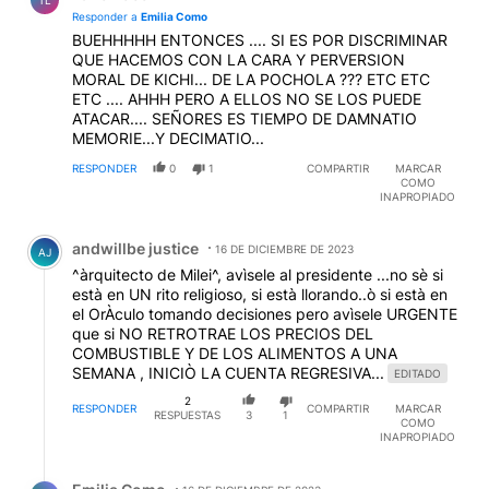
TL
Responder a
Emilia Como
BUEHHHHH ENTONCES .... SI ES POR DISCRIMINAR
QUE HACEMOS CON LA CARA Y PERVERSION
MORAL DE KICHI... DE LA POCHOLA ??? ETC ETC
ETC .... AHHH PERO A ELLOS NO SE LOS PUEDE
ATACAR.... SEÑORES ES TIEMPO DE DAMNATIO
MEMORIE...Y DECIMATIO...
RESPONDER
0
1
COMPARTIR
MARCAR
COMO
INAPROPIADO
Comentario de andwillbe justice.
andwillbe justice
16 DE DICIEMBRE DE 2023
AJ
^àrquitecto de Milei^, avìsele al presidente ...no sè si
està en UN rito religioso, si està llorando..ò si està en
el OrÀculo tomando decisiones pero avìsele URGENTE
que si NO RETROTRAE LOS PRECIOS DEL
COMBUSTIBLE Y DE LOS ALIMENTOS A UNA
SEMANA , INICIÒ LA CUENTA REGRESIVA...
EDITADO
2
RESPONDER
COMPARTIR
MARCAR
RESPUESTAS
3
1
COMO
INAPROPIADO
Respuesta de Emilia Como.