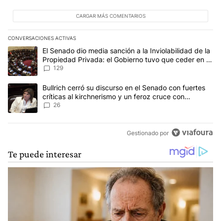
CARGAR MÁS COMENTARIOS
CONVERSACIONES ACTIVAS
Este listado muestra los artículos con más comentarios en los últim
Un artículo de tendencia con el título "El Senado dio media sanci
El Senado dio media sanción a la Inviolabilidad de la
Propiedad Privada: el Gobierno tuvo que ceder en la
Ley del Manejo del Fuego
129
Un artículo de tendencia con el título "Bullrich cerró su discurso e
Bullrich cerró su discurso en el Senado con fuertes
críticas al kirchnerismo y un feroz cruce con
Capitanich al que le gritó “¡cállate!”
26
Gestionado por