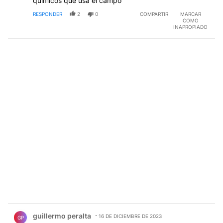
quimicos que usa el campo
RESPONDER
2
0
COMPARTIR
MARCAR
COMO
INAPROPIADO
Comentario de guillermo peralta.
guillermo peralta
16 DE DICIEMBRE DE 2023
GP