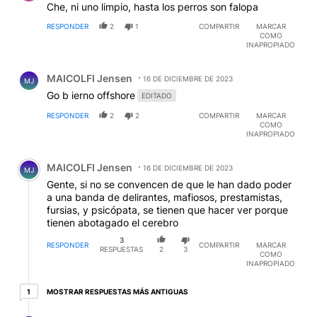
Che, ni uno limpio, hasta los perros son falopa
RESPONDER
2
1
COMPARTIR
MARCAR
COMO
INAPROPIADO
Comentario de MAICOLFI Jensen.
MAICOLFI Jensen
16 DE DICIEMBRE DE 2023
MJ
Go b ierno offshore
EDITADO
RESPONDER
2
2
COMPARTIR
MARCAR
COMO
INAPROPIADO
Comentario de MAICOLFI Jensen.
MAICOLFI Jensen
16 DE DICIEMBRE DE 2023
MJ
Gente, si no se convencen de que le han dado poder
a una banda de delirantes, mafiosos, prestamistas,
fursias, y psicópata, se tienen que hacer ver porque
tienen abotagado el cerebro
3
RESPONDER
COMPARTIR
MARCAR
RESPUESTAS
2
3
COMO
INAPROPIADO
1 respuesta más antiguas
MOSTRAR RESPUESTAS MÁS ANTIGUAS
1
Respuesta de MAICOLFI Jensen.