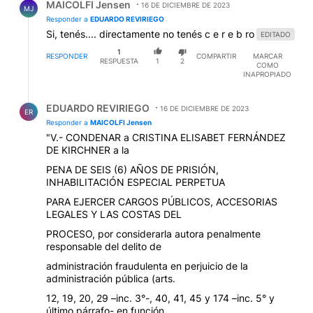
MAICOLFI Jensen
16 DE DICIEMBRE DE 2023
MJ
Responder a
EDUARDO REVIRIEGO
Si, tenés.... directamente no tenés c e r e b ro
EDITADO
1
RESPONDER
COMPARTIR
MARCAR
RESPUESTA
1
2
COMO
INAPROPIADO
Respuesta de EDUARDO REVIRIEGO.
EDUARDO REVIRIEGO
16 DE DICIEMBRE DE 2023
ER
Responder a
MAICOLFI Jensen
"V.- CONDENAR a CRISTINA ELISABET FERNÁNDEZ
DE KIRCHNER a la
PENA DE SEIS (6) AÑOS DE PRISIÓN,
INHABILITACIÓN ESPECIAL PERPETUA
PARA EJERCER CARGOS PÚBLICOS, ACCESORIAS
LEGALES Y LAS COSTAS DEL
PROCESO, por considerarla autora penalmente
responsable del delito de
administración fraudulenta en perjuicio de la
administración pública (arts.
12, 19, 20, 29 –inc. 3°-, 40, 41, 45 y 174 –inc. 5° y
último párrafo- en función