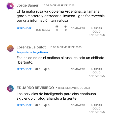
Comentario de Jorge Bamer.
Jorge Bamer
16 DE DICIEMBRE DE 2023
JB
Uh la mafia rusa ya gobierna Argentina…a llamar al
gordo mortero y derrocar al invasor ..gcs fontevechia
por una información tan valiosa
1
RESPONDER
COMPARTIR
MARCAR
RESPUESTA
0
0
COMO
INAPROPIADO
Respuesta de Lorenza Lajoulot.
Lorenza Lajoulot
16 DE DICIEMBRE DE 2023
LL
Responder a
Jorge Bamer
Ese chico no es ni mafioso ni ruso, es solo un chiflado
libertonto.
RESPONDER
1
0
COMPARTIR
MARCAR
COMO
INAPROPIADO
Comentario de EDUARDO REVIRIEGO.
EDUARDO REVIRIEGO
16 DE DICIEMBRE DE 2023
ER
Los servicios de inteligencia paralelos continúan
siguiendo y fotografiando a la gente.
RESPONDER
1
0
COMPARTIR
MARCAR
COMO
INAPROPIADO