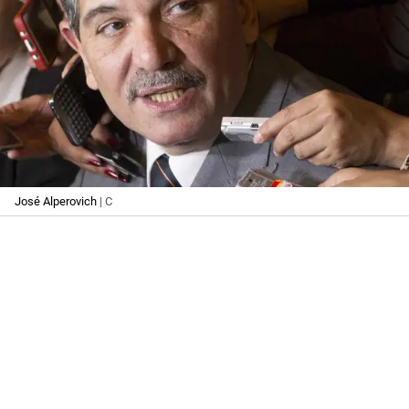
José Alperovich
| C