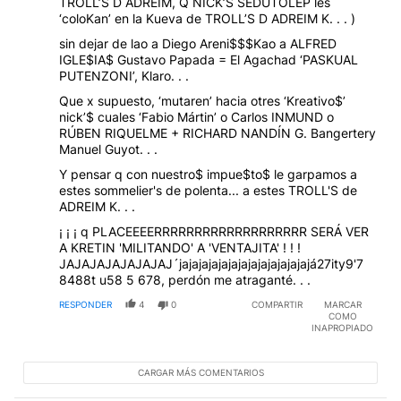
TROLL’S D ADREIM, Q NICK’S SEDUTOLEP les
‘coloKan’ en la Kueva de TROLL’S D ADREIM K. . . )
sin dejar de lao a Diego Areni$$$Kao a ALFRED
IGLE$IA$ Gustavo Papada = El Agachad ‘PASKUAL
PUTENZONI’, Klaro. . .
Que x supuesto, ‘mutaren’ hacia otres ‘Kreativo$’
nick’$ cuales ‘Fabio Mártin’ o Carlos INMUND o
RÚBEN RIQUELME + RICHARD NANDÍN G. Bangertery
Manuel Guyot. . .
Y pensar q con nuestro$ impue$to$ le garpamos a
estes sommelier's de polenta... a estes TROLL'S de
ADREIM K. . .
¡ ¡ ¡ q PLACEEEERRRRRRRRRRRRRRRRRRR SERÁ VER
A KRETIN 'MILITANDO' A 'VENTAJITA' ! ! !
JAJAJAJAJAJAJAJ´jajajajajajajajajajajajajajá27ity9'7
8488t u58 5 678, perdón me atraganté. . .
RESPONDER
4
0
COMPARTIR
MARCAR
COMO
INAPROPIADO
CARGAR MÁS COMENTARIOS