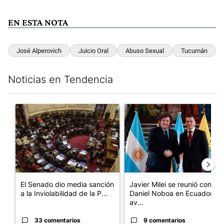
EN ESTA NOTA
José Alperovich
Juicio Oral
Abuso Sexual
Tucumán
Noticias en Tendencia
Este listado muestra los artículos con más comentarios en los últim
Un artículo de tendencia con el título "El Senado dio media san
Un artículo de tendencia con e
El Senado dio media sanción
Javier Milei se reunió con
a la Inviolabilidad de la P...
Daniel Noboa en Ecuador y
av...
33 comentarios
9 comentarios