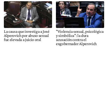
La causa que investiga a José
"Violencia sexual, psicológica
Alperovich por abuso sexual
y simbólica": la dura
fue elevada a juicio oral
acusación contra el
exgobernador Alperovich