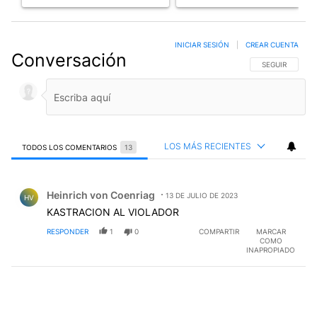
INICIAR SESIÓN
|
CREAR CUENTA
Conversación
SIGA ESTA CO
SEGUIR
LOS MÁS RECIENTES
TODOS LOS COMENTARIOS
13
Todos los comentarios
Comentario de Heinrich von Coenriag.
Heinrich von Coenriag
13 DE JULIO DE 2023
HV
KASTRACION AL VIOLADOR
RESPONDER
1
0
COMPARTIR
MARCAR
COMO
INAPROPIADO