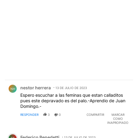
Comentario de nestor herrera.
nestor herrera
13 DE JULIO DE 2023
NH
Espero escuchar a las feminas que estan calladitos
pues este depravado es del palo.-Aprendio de Juan
Domingo.-
RESPONDER
3
0
COMPARTIR
MARCAR
COMO
INAPROPIADO
Comentario de Federico Benedetti.
Federico Benedetti
13 DE JULIO DE 2023