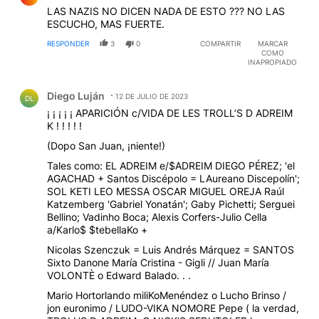
LAS NAZIS NO DICEN NADA DE ESTO ??? NO LAS
ESCUCHO, MAS FUERTE.
RESPONDER
3
0
COMPARTIR
MARCAR
COMO
INAPROPIADO
Comentario de Diego Luján.
Diego Luján
12 DE JULIO DE 2023
DL
¡ ¡ ¡ ¡ ¡ APARICIÓN c/VIDA DE LES TROLL’S D ADREIM
K ! ! ! ! !
(Dopo San Juan, ¡niente!)
Tales como: EL ADREIM e/$ADREIM DIEGO PÉREZ; 'el
AGACHAD + Santos Discépolo = LAureano Discepolín';
SOL KETI LEO MESSA OSCAR MIGUEL OREJA Raúl
Katzemberg 'Gabriel Yonatán'; Gaby Pichetti; Serguei
Bellino; Vadinho Boca; Alexis Corfers-Julio Cella
a/Karlo$ $tebellaKo +
Nicolas Szenczuk = Luis Andrés Márquez = SANTOS
Sixto Danone María Cristina - Gigli // Juan María
VOLONTÈ o Edward Balado. . .
Mario Hortorlando miliKoMenéndez o Lucho Brinso /
jon euronimo / LUDO-VIKA NOMORE Pepe ( la verdad,