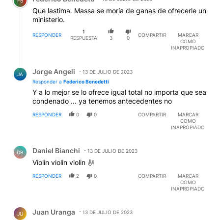
FB
Que lastima. Massa se moría de ganas de ofrecerle un
ministerio.
1
RESPONDER
COMPARTIR
MARCAR
RESPUESTA
3
0
COMO
INAPROPIADO
Respuesta de Jorge Angeli.
Jorge Angeli
13 DE JULIO DE 2023
JA
Responder a
Federico Benedetti
Y a lo mejor se lo ofrece igual total no importa que sea
condenado ... ya tenemos antecedentes no
RESPONDER
0
0
COMPARTIR
MARCAR
COMO
INAPROPIADO
Comentario de Daniel Bianchi.
Daniel Bianchi
13 DE JULIO DE 2023
DB
Violin violin violin 🎻
RESPONDER
2
0
COMPARTIR
MARCAR
COMO
INAPROPIADO
Comentario de Juan Uranga.
Juan Uranga
13 DE JULIO DE 2023
JU