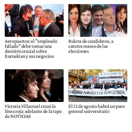
Aeropuertos: el "empleado
Ruleta de candidatos, a
fallado" debe tomar una
catorce meses de las
decisión crucial sobre
elecciones
Eurnekian y sus negocios
Victoria Villarruel cruzó la
El 12 de agosto habrá un paro
línea roja: adelanto de la tapa
general universitario
de NOTICIAS