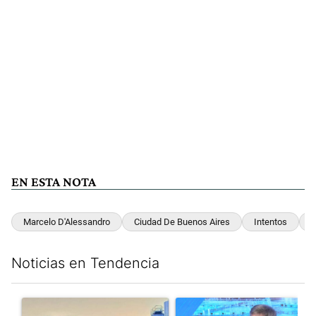
EN ESTA NOTA
Marcelo D'Alessandro
Ciudad De Buenos Aires
Intentos
S
Noticias en Tendencia
Este listado muestra los artículos con más comentarios en los últim
Un artículo de tendencia con el título "Récord histórico de qu
Un artículo de tendencia con e