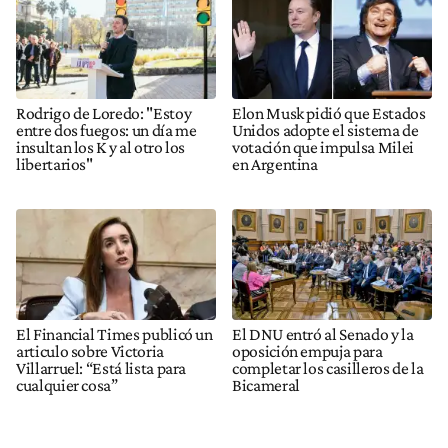
Rodrigo de Loredo: "Estoy
Elon Musk pidió que Estados
entre dos fuegos: un día me
Unidos adopte el sistema de
insultan los K y al otro los
votación que impulsa Milei
libertarios"
en Argentina
El Financial Times publicó un
El DNU entró al Senado y la
articulo sobre Victoria
oposición empuja para
Villarruel: “Está lista para
completar los casilleros de la
cualquier cosa”
Bicameral