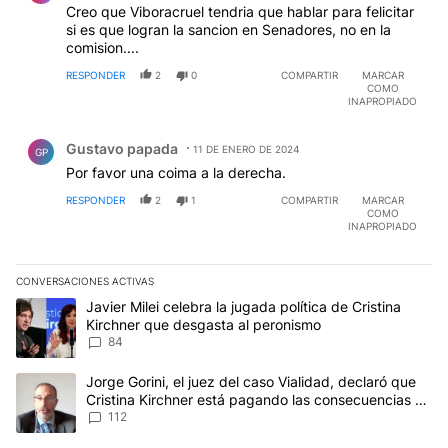
Creo que Viboracruel tendria que hablar para felicitar
si es que logran la sancion en Senadores, no en la
comision....
RESPONDER
2
0
COMPARTIR
MARCAR
COMO
INAPROPIADO
Comentario de Gustavo papada.
Gustavo papada
11 DE ENERO DE 2024
GP
Por favor una coima a la derecha.
RESPONDER
2
1
COMPARTIR
MARCAR
COMO
INAPROPIADO
CONVERSACIONES ACTIVAS
Este listado muestra los artículos con más comentarios en los últim
Un artículo de tendencia con el título "Javier Milei celebra la jug
Javier Milei celebra la jugada política de Cristina
Kirchner que desgasta al peronismo
84
Un artículo de tendencia con el título "Jorge Gorini, el juez del
Jorge Gorini, el juez del caso Vialidad, declaró que
Cristina Kirchner está pagando las consecuencias de
cometer "un delito comprobado"
112