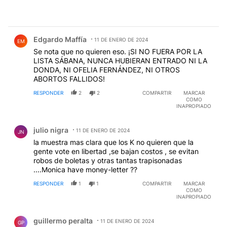
Comentario de Edgardo Maffía.
Edgardo Maffía
11 DE ENERO DE 2024
EM
Se nota que no quieren eso. ¡SI NO FUERA POR LA
LISTA SÁBANA, NUNCA HUBIERAN ENTRADO NI LA
DONDA, NI OFELIA FERNÁNDEZ, NI OTROS
ABORTOS FALLIDOS!
RESPONDER
2
2
COMPARTIR
MARCAR
COMO
INAPROPIADO
Comentario de julio nigra.
julio nigra
11 DE ENERO DE 2024
JN
la muestra mas clara que los K no quieren que la
gente vote en libertad ,se bajan costos , se evitan
robos de boletas y otras tantas trapisonadas
....Monica have money-letter ??
RESPONDER
1
1
COMPARTIR
MARCAR
COMO
INAPROPIADO
Comentario de guillermo peralta.
guillermo peralta
11 DE ENERO DE 2024
GP