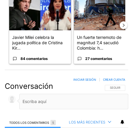
Javier Milei celebra la
Un fuerte terremoto de
jugada política de Cristina
magnitud 7,4 sacudió
Kir...
Colombia: h...
84 comentarios
27 comentarios
INICIAR SESIÓN
|
CREAR CUENTA
Conversación
SIGA ESTA CO
SEGUIR
LOS MÁS RECIENTES
TODOS LOS COMENTARIOS
5
Todos los comentarios