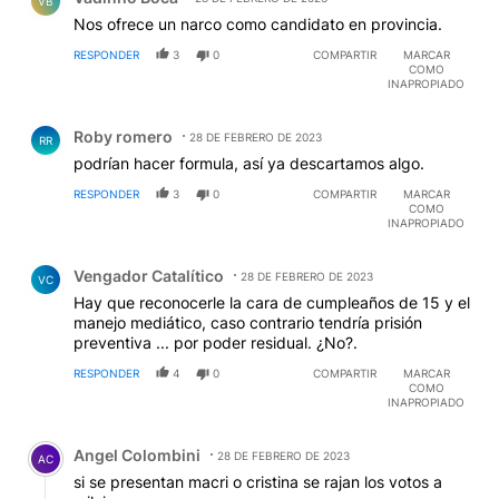
VB
Nos ofrece un narco como candidato en provincia.
RESPONDER
3
0
COMPARTIR
MARCAR
COMO
INAPROPIADO
Comentario de Roby romero.
Roby romero
28 DE FEBRERO DE 2023
RR
podrían hacer formula, así ya descartamos algo.
RESPONDER
3
0
COMPARTIR
MARCAR
COMO
INAPROPIADO
Comentario de Vengador Catalítico.
Vengador Catalítico
28 DE FEBRERO DE 2023
VC
Hay que reconocerle la cara de cumpleaños de 15 y el
manejo mediático, caso contrario tendría prisión
preventiva ... por poder residual. ¿No?.
RESPONDER
4
0
COMPARTIR
MARCAR
COMO
INAPROPIADO
Comentario de Angel Colombini.
Angel Colombini
28 DE FEBRERO DE 2023
AC
si se presentan macri o cristina se rajan los votos a