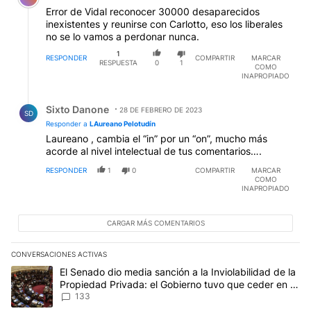
Error de Vidal reconocer 30000 desaparecidos
inexistentes y reunirse con Carlotto, eso los liberales
no se lo vamos a perdonar nunca.
1
RESPONDER
COMPARTIR
MARCAR
RESPUESTA
0
1
COMO
INAPROPIADO
Respuesta de Sixto Danone.
Sixto Danone
28 DE FEBRERO DE 2023
SD
Responder a
LAureano Pelotudín
Laureano , cambia el “in” por un “on”, mucho más
acorde al nivel intelectual de tus comentarios….
RESPONDER
1
0
COMPARTIR
MARCAR
COMO
INAPROPIADO
CARGAR MÁS COMENTARIOS
CONVERSACIONES ACTIVAS
Este listado muestra los artículos con más comentarios en los últim
Un artículo de tendencia con el título "El Senado dio media sanci
El Senado dio media sanción a la Inviolabilidad de la
Propiedad Privada: el Gobierno tuvo que ceder en la
Ley del Manejo del Fuego
133