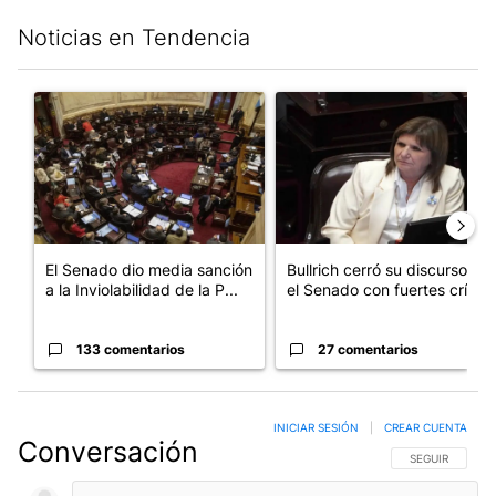
Noticias en Tendencia
Este listado muestra los artículos con más comentarios en los últim
Un artículo de tendencia con el título "El Senado dio media san
Un artículo de tendencia con el
El Senado dio media sanción
Bullrich cerró su discurso en
a la Inviolabilidad de la P...
el Senado con fuertes crí...
133 comentarios
27 comentarios
INICIAR SESIÓN
|
CREAR CUENTA
Conversación
SIGA ESTA CO
SEGUIR