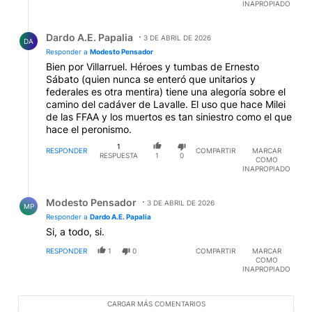
INAPROPIADO
Respuesta de Dardo A.E. Papalia.
Dardo A.E. Papalia
3 DE ABRIL DE 2026
DA
Responder a
Modesto Pensador
Bien por Villarruel. Héroes y tumbas de Ernesto
Sábato (quien nunca se enteró que unitarios y
federales es otra mentira) tiene una alegoría sobre el
camino del cadáver de Lavalle. El uso que hace Milei
de las FFAA y los muertos es tan siniestro como el que
hace el peronismo.
1
RESPONDER
COMPARTIR
MARCAR
RESPUESTA
1
0
COMO
INAPROPIADO
Respuesta de Modesto Pensador.
Modesto Pensador
3 DE ABRIL DE 2026
MP
Responder a
Dardo A.E. Papalia
Si, a todo, si.
RESPONDER
1
0
COMPARTIR
MARCAR
COMO
INAPROPIADO
CARGAR MÁS COMENTARIOS