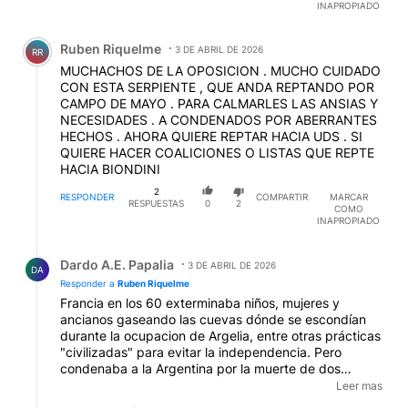
INAPROPIADO
Comentario de Ruben Riquelme.
Ruben Riquelme
3 DE ABRIL DE 2026
RR
MUCHACHOS DE LA OPOSICION . MUCHO CUIDADO
CON ESTA SERPIENTE , QUE ANDA REPTANDO POR
CAMPO DE MAYO . PARA CALMARLES LAS ANSIAS Y
NECESIDADES . A CONDENADOS POR ABERRANTES
HECHOS . AHORA QUIERE REPTAR HACIA UDS . SI
QUIERE HACER COALICIONES O LISTAS QUE REPTE
HACIA BIONDINI
2
RESPONDER
COMPARTIR
MARCAR
RESPUESTAS
0
2
COMO
INAPROPIADO
Respuesta de Dardo A.E. Papalia.
Dardo A.E. Papalia
3 DE ABRIL DE 2026
DA
Responder a
Ruben Riquelme
Francia en los 60 exterminaba niños, mujeres y
ancianos gaseando las cuevas dónde se escondían
durante la ocupacion de Argelia, entre otras prácticas
"civilizadas" para evitar la independencia. Pero
condenaba a la Argentina por la muerte de dos
monjas francesas. Jimmy Carter apoyaba a las
Leer mas
Madres y condenaba a la Argentina en 1979 mientras