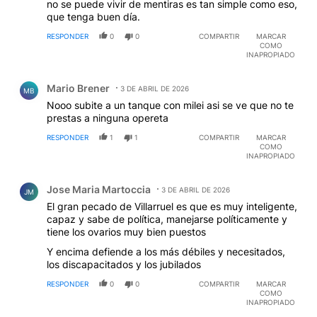
no se puede vivir de mentiras es tan simple como eso,
Patria Socialista ¿Cual es el desempleo y la pobreza
que tenga buen día.
hoy 2026?
RESPONDER
0
0
COMPARTIR
MARCAR
COMO
INAPROPIADO
Comentario de Mario Brener.
Mario Brener
3 DE ABRIL DE 2026
MB
Nooo subite a un tanque con milei asi se ve que no te
prestas a ninguna opereta
RESPONDER
1
1
COMPARTIR
MARCAR
COMO
INAPROPIADO
Comentario de Jose Maria Martoccia.
Jose Maria Martoccia
3 DE ABRIL DE 2026
JM
El gran pecado de Villarruel es que es muy inteligente,
capaz y sabe de política, manejarse políticamente y
tiene los ovarios muy bien puestos
Y encima defiende a los más débiles y necesitados,
los discapacitados y los jubilados
RESPONDER
0
0
COMPARTIR
MARCAR
COMO
INAPROPIADO