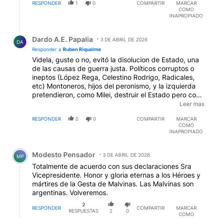
RESPONDER
1
0
COMPARTIR
MARCAR
se encargaba de armar guerrillas en Irán y se sacaba
COMO
de encima al Sha. El Irán Contra salió a la luz en 1985.
INAPROPIADO
La academia argentina sigue tan intoxicada hoy como
Respuesta de Dardo A.E. Papalia.
en los 60, con el idealismo alemán y otras teorías
Dardo A.E. Papalia
marxistoides.
3 DE ABRIL DE 2026
DA
Responder a
Ruben Riquelme
Videla, guste o no, evitó la disolucion de Estado, una
de las causas de guerra justa. Políticos corruptos o
ineptos (López Rega, Celestino Rodrigo, Radicales,
etc) Montoneros, hijos del peronismo, y la izquierda
pretendieron, como Milei, destruir el Estado pero con
las armas para imponer la Patria Socialista a través de
Leer mas
la dictadura del proletariado.. Cuando comparen los
RESPONDER
0
0
COMPARTIR
MARCAR
métodos de Videla con el de franceses en Argelia o
COMO
los de Vietnam por EEUU y que hicieron los
INAPROPIADO
"civilizados demócratas primermundistas" con sus
Comentario de Modesto Pensador.
FFAA los argentinos tendrán una visión cabal de la
Modesto Pensador
desgracia que vivimos por vivir con una historia
3 DE ABRIL DE 2026
MP
mentirosa desde la "independencia" .
Totalmente de acuerdo con sus declaraciones Sra
Vicepresidente. Honor y gloria eternas a los Héroes y
mártires de la Gesta de Malvinas. Las Malvinas son
argentinas. Volveremos.
2
RESPONDER
COMPARTIR
MARCAR
RESPUESTAS
2
0
COMO