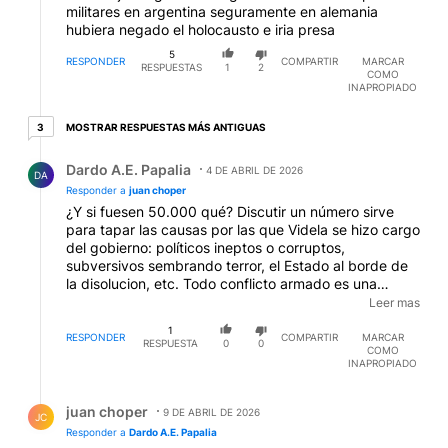
militares en argentina seguramente en alemania
hubiera negado el holocausto e iria presa
5
RESPONDER
COMPARTIR
MARCAR
RESPUESTAS
1
2
COMO
INAPROPIADO
3 respuestas más antiguas
MOSTRAR RESPUESTAS MÁS ANTIGUAS
3
Respuesta de Dardo A.E. Papalia.
Dardo A.E. Papalia
4 DE ABRIL DE 2026
DA
Responder a
juan choper
¿Y si fuesen 50.000 qué? Discutir un número sirve
para tapar las causas por las que Videla se hizo cargo
del gobierno: políticos ineptos o corruptos,
subversivos sembrando terror, el Estado al borde de
la disolucion, etc. Todo conflicto armado es una
catástrofe y siempre hay más víctimas y crimenes que
Leer mas
en el frente de batalla. El Che arengaba a los jóvenes
1
para hacer muchos Vietnam para terminar con la
RESPONDER
COMPARTIR
MARCAR
RESPUESTA
0
0
COMO
injusticia. Solo Milei supera ese delirio. Con eso
INAPROPIADO
intoxicaron a miles de adolescentes y los llevaron a
una guerra contra las FFAA de una Nacion como si
Respuesta de juan choper.
fuese un paseo al Ital Park. En los 70 Argentina tenía
juan choper
9 DE ABRIL DE 2026
JC
dos % de desempleo y cinco % de pobreza y
Responder a
Dardo A.E. Papalia
pretendían imponer una dictadura del proletariado, la