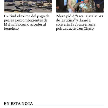
La Ciudad exime del pago de
Zdero pidió “sacar a Malvinas
peajes a excombatientes de
de la rutina” y llamó a
Malvinas: cómo acceder al
convertir la causa en una
beneficio
política activa en Chaco
EN ESTA NOTA