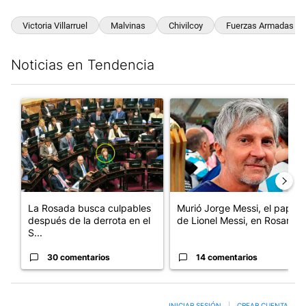
Victoria Villarruel
Malvinas
Chivilcoy
Fuerzas Armadas
Noticias en Tendencia
Este listado muestra los artículos con más comentarios en los últim
Un artículo de tendencia con el título "La Rosada busca culpab
Un artículo de tendencia con e
La Rosada busca culpables
Murió Jorge Messi, el papá
después de la derrota en el
de Lionel Messi, en Rosario
S...
30 comentarios
14 comentarios
INICIAR SESIÓN
|
CREAR CUENTA