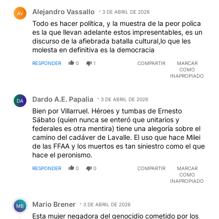
Comentario de Alejandro Vassallo.
Alejandro Vassallo
3 DE ABRIL DE 2026
AV
Todo es hacer política, y la muestra de la peor polica
es la que llevan adelante estos impresentables, es un
discurso de la afiebrada batalla cultural,lo que les
molesta en definitiva es la democracia
RESPONDER
0
1
COMPARTIR
MARCAR
COMO
INAPROPIADO
Comentario de Dardo A.E. Papalia.
Dardo A.E. Papalia
3 DE ABRIL DE 2026
DA
Bien por Villarruel. Héroes y tumbas de Ernesto
Sábato (quien nunca se enteró que unitarios y
federales es otra mentira) tiene una alegoría sobre el
camino del cadáver de Lavalle. El uso que hace Milei
de las FFAA y los muertos es tan siniestro como el que
hace el peronismo.
RESPONDER
0
0
COMPARTIR
MARCAR
COMO
INAPROPIADO
Comentario de Mario Brener.
Mario Brener
3 DE ABRIL DE 2026
MB
Esta mujer negadora del genocidio cometido por los