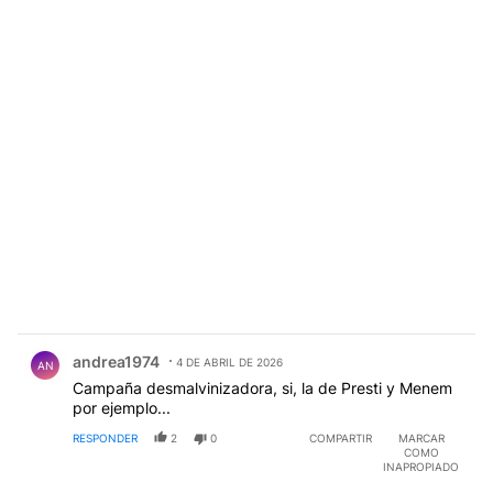
Comentario de andrea1974 .
andrea1974
4 DE ABRIL DE 2026
AN
Campaña desmalvinizadora, si, la de Presti y Menem
por ejemplo...
RESPONDER
2
0
COMPARTIR
MARCAR
COMO
INAPROPIADO