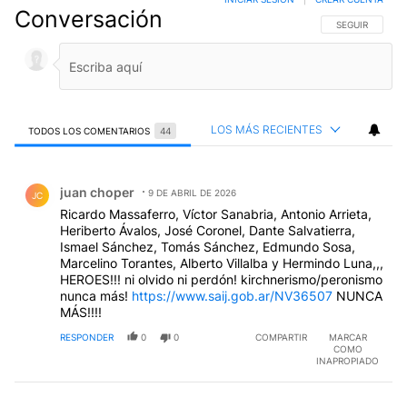
Conversación
SIGA ESTA CO
SEGUIR
LOS MÁS RECIENTES
TODOS LOS COMENTARIOS
44
Todos los comentarios
Comentario de juan choper.
juan choper
9 DE ABRIL DE 2026
JC
Ricardo Massaferro, Víctor Sanabria, Antonio Arrieta,
Heriberto Ávalos, José Coronel, Dante Salvatierra,
Ismael Sánchez, Tomás Sánchez, Edmundo Sosa,
Marcelino Torantes, Alberto Villalba y Hermindo Luna,,,
HEROES!!! ni olvido ni perdón! kirchnerismo/peronismo
nunca más!
https://www.saij.gob.ar/NV36507
NUNCA
MÁS!!!!
RESPONDER
0
0
COMPARTIR
MARCAR
COMO
INAPROPIADO