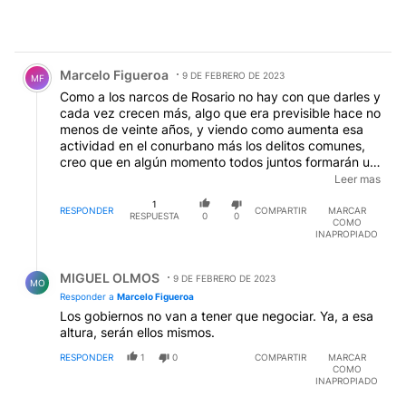
Comentario de Marcelo Figueroa.
Marcelo Figueroa
9 DE FEBRERO DE 2023
MF
Como a los narcos de Rosario no hay con que darles y
cada vez crecen más, algo que era previsible hace no
menos de veinte años, y viendo como aumenta esa
actividad en el conurbano más los delitos comunes,
creo que en algún momento todos juntos formarán un
conglomerado delictivo constituido en factor de
Leer mas
poder, con el cual, al igual que en México, los
1
gobiernos tendrán que negociar. Y bue´.
RESPONDER
COMPARTIR
MARCAR
RESPUESTA
0
0
COMO
INAPROPIADO
Respuesta de MIGUEL OLMOS.
MIGUEL OLMOS
9 DE FEBRERO DE 2023
MO
Responder a
Marcelo Figueroa
Los gobiernos no van a tener que negociar. Ya, a esa
altura, serán ellos mismos.
RESPONDER
1
0
COMPARTIR
MARCAR
COMO
INAPROPIADO