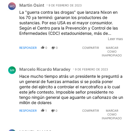
Comentario de Martin Osint.
Martin Osint
9 DE FEBRERO DE 2023
MO
La "guerra contra las drogas" que lanzara Nixon en
los 70 ya terminó: ganaron los productores de
sustancias. Por eso USA es el mayor consumidor.
Según el Centro para la Prevención y Control de las
Enfermedades (CDC) estadounidense, más de
100.000 personas murieron por sobredosis en ese
Leer mas
país por cocaína adulterada con fentanilo en un
RESPONDER
0
0
COMPARTIR
MARCAR
período de 12 meses que finalizó en abril del 2021.
COMO
Acá palmaron unos veinte y se politizó el tema. La
INAPROPIADO
diferencia es que no perdieron control del territorio en
Comentario de Marcelo Ricardo Maradey.
grandes extensiones. Si ves el documental "muerte en
Marcelo Ricardo Maradey
la discoteca el ambiente nocturno de Berlín" los
9 DE FEBRERO DE 2023
MR
propios polis dicen que es imposible frenar el
Hace mucho tiempo atrás un presidente le preguntó a
consumo y te muestran salidas: a) que haya reactivos
un general de fuerzas armadas si se podía poner
a la entradas de las disco para saber si lo que esta
gente del ejército a controlar el narcotrafico a lo cual
tomando es lo que compró el consumidor.
este jefe contesto. Imposible señor presidente no
"Dancesafe" se encarga de eso. b) La política de
tengo ningún general que aguante un cañonazo de un
Portugal de despenalizar el consumo: ver "Cómo se
millón de dolares
convirtió Portugal en un referente mundial en la
RESPONDER
1
0
COMPARTIR
MARCAR
regulación de las drogas". (por las dudas: no soy
COMO
zafaroniano, ni K, quiero mano firme contra asesinos,
INAPROPIADO
extorsionadores, menores armados, etc. Pero la lluvia
Comentario de MIGUEL OLMOS.
no la paras con un ejército).-