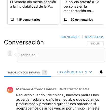
El Senado dio media sanción
La policía arrestó a 12
a la Inviolabilidad de la P...
personas en la
manifestación co...
115 comentarios
20 comentarios
INICIAR SESIÓN
|
CREAR CUENTA
Conversación
SIGA ESTA CO
SEGUIR
LOS MÁS RECIENTES
TODOS LOS COMENTARIOS
17
Todos los comentarios
Comentario de Mariano Alfredo Gómez.
Mariano Alfredo Gómez
10 DE FEBRERO DE 2023
MA
Recuerdo cuando , de chicos , nuestros padres nos
advertían sobre el daño irremediable que podíamos
producirnos y producir a quienes nos rodeaban si
aceptabamos dejarnos vencer por un vicio , en este