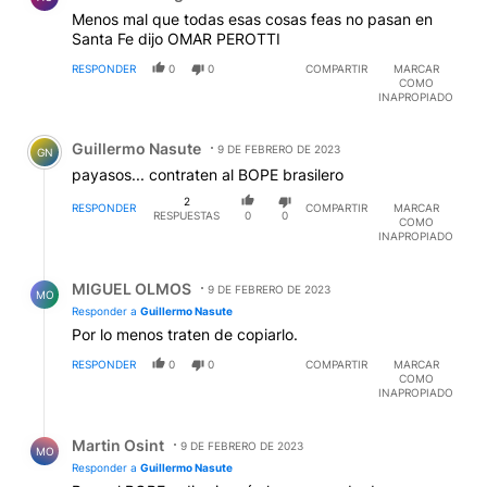
Menos mal que todas esas cosas feas no pasan en
Santa Fe dijo OMAR PEROTTI
RESPONDER
0
0
COMPARTIR
MARCAR
COMO
INAPROPIADO
Comentario de Guillermo Nasute.
Guillermo Nasute
9 DE FEBRERO DE 2023
GN
payasos... contraten al BOPE brasilero
2
RESPONDER
COMPARTIR
MARCAR
RESPUESTAS
0
0
COMO
INAPROPIADO
Respuesta de MIGUEL OLMOS.
MIGUEL OLMOS
9 DE FEBRERO DE 2023
MO
Responder a
Guillermo Nasute
Por lo menos traten de copiarlo.
RESPONDER
0
0
COMPARTIR
MARCAR
COMO
INAPROPIADO
Respuesta de Martin Osint.
Martin Osint
9 DE FEBRERO DE 2023
MO
Responder a
Guillermo Nasute