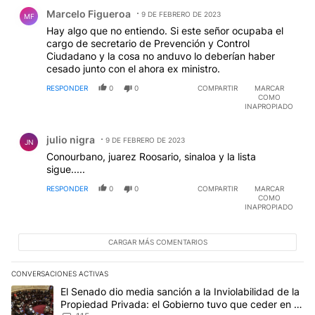
Comentario de Marcelo Figueroa.
Marcelo Figueroa
9 DE FEBRERO DE 2023
MF
Hay algo que no entiendo. Si este señor ocupaba el
cargo de secretario de Prevención y Control
Ciudadano y la cosa no anduvo lo deberían haber
cesado junto con el ahora ex ministro.
RESPONDER
0
0
COMPARTIR
MARCAR
COMO
INAPROPIADO
Comentario de julio nigra.
julio nigra
9 DE FEBRERO DE 2023
JN
Conourbano, juarez Roosario, sinaloa y la lista
sigue.....
RESPONDER
0
0
COMPARTIR
MARCAR
COMO
INAPROPIADO
CARGAR MÁS COMENTARIOS
CONVERSACIONES ACTIVAS
Este listado muestra los artículos con más comentarios en los últim
Un artículo de tendencia con el título "El Senado dio media sanci
El Senado dio media sanción a la Inviolabilidad de la
Propiedad Privada: el Gobierno tuvo que ceder en la