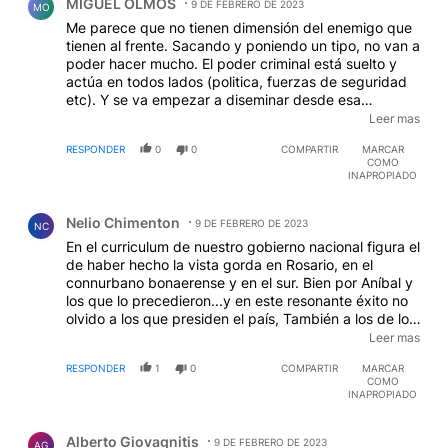
MIGUEL OLMOS
9 DE FEBRERO DE 2023
MO
Me parece que no tienen dimensión del enemigo que
tienen al frente. Sacando y poniendo un tipo, no van a
poder hacer mucho. El poder criminal está suelto y
actúa en todos lados (politica, fuerzas de seguridad
etc). Y se va empezar a diseminar desde esa
jurisdicción hacia las otras. Pareciera que algunos
Leer mas
medios son los únicos que se cargan las pilas para
RESPONDER
0
0
COMPARTIR
MARCAR
frenarlo.
COMO
INAPROPIADO
Comentario de Nelio Chimenton.
Nelio Chimenton
9 DE FEBRERO DE 2023
NC
En el curriculum de nuestro gobierno nacional figura el
de haber hecho la vista gorda en Rosario, en el
connurbano bonaerense y en el sur. Bien por Aníbal y
los que lo precedieron...y en este resonante éxito no
olvido a los que presiden el país, También a los de los
derechos humanos que velan día y noche por los
Leer mas
narcos, los incendiarios del sur y los violentos del
RESPONDER
1
0
COMPARTIR
MARCAR
conurbano bonaerense. Para que queremos Netflix?
COMO
Si nos lo regalan en vivo y en directo.
INAPROPIADO
Comentario de Alberto Giovagnitis.
Alberto Giovagnitis
9 DE FEBRERO DE 2023
AG