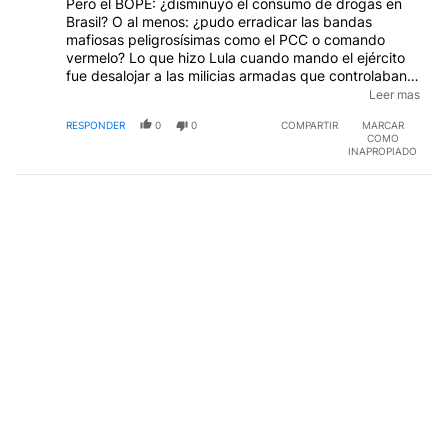
Pero el BOPE: ¿disminuyó el consumo de drogas en
Brasil? O al menos: ¿pudo erradicar las bandas
mafiosas peligrosísimas como el PCC o comando
vermelo? Lo que hizo Lula cuando mando el ejército
fue desalojar a las milicias armadas que controlaban la
entrada a las favelas (lo que es razonable) pero los
Leer mas
dejó seguir vendiendo. Sino se levantaba toda la
RESPONDER
0
0
COMPARTIR
MARCAR
favela. ¿O acaso en Brasil hay menos
COMO
narco/sicariatos/homicidio que acá?
INAPROPIADO